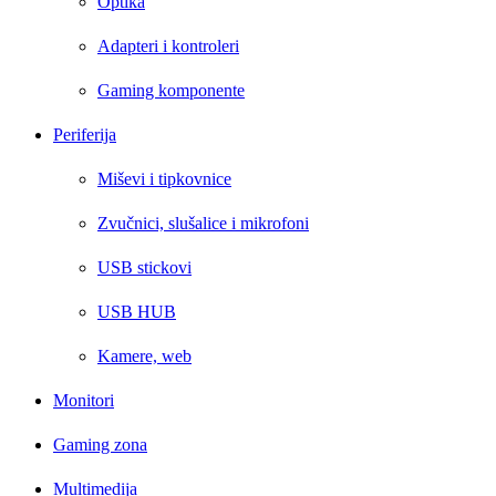
Optika
Adapteri i kontroleri
Gaming komponente
Periferija
Miševi i tipkovnice
Zvučnici, slušalice i mikrofoni
USB stickovi
USB HUB
Kamere, web
Monitori
Gaming zona
Multimedija