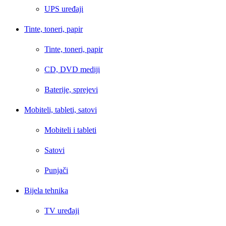
UPS uređaji
Tinte, toneri, papir
Tinte, toneri, papir
CD, DVD mediji
Baterije, sprejevi
Mobiteli, tableti, satovi
Mobiteli i tableti
Satovi
Punjači
Bijela tehnika
TV uređaji