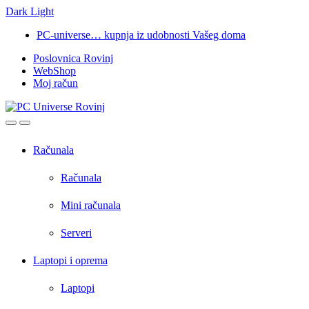
Dark
Light
Skip
Skip
PC-universe… kupnja iz udobnosti Vašeg doma
to
to
Poslovnica Rovinj
navigation
content
WebShop
Moj račun
Open
Close
Računala
Računala
Mini računala
Serveri
Laptopi i oprema
Laptopi