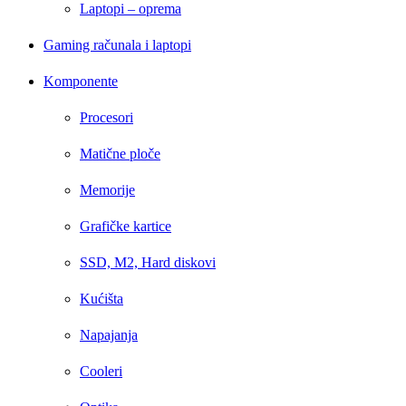
Laptopi – oprema
Gaming računala i laptopi
Komponente
Procesori
Matične ploče
Memorije
Grafičke kartice
SSD, M2, Hard diskovi
Kućišta
Napajanja
Cooleri