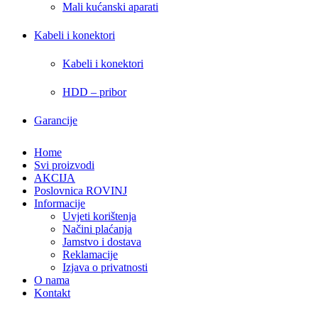
Mali kućanski aparati
Kabeli i konektori
Kabeli i konektori
HDD – pribor
Garancije
Home
Svi proizvodi
AKCIJA
Poslovnica ROVINJ
Informacije
Uvjeti korištenja
Načini plaćanja
Jamstvo i dostava
Reklamacije
Izjava o privatnosti
O nama
Kontakt