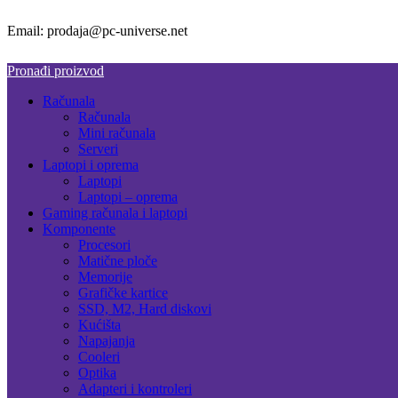
Email: prodaja@pc-universe.net
Pronađi proizvod
Računala
Računala
Mini računala
Serveri
Laptopi i oprema
Laptopi
Laptopi – oprema
Gaming računala i laptopi
Komponente
Procesori
Matične ploče
Memorije
Grafičke kartice
SSD, M2, Hard diskovi
Kućišta
Napajanja
Cooleri
Optika
Adapteri i kontroleri