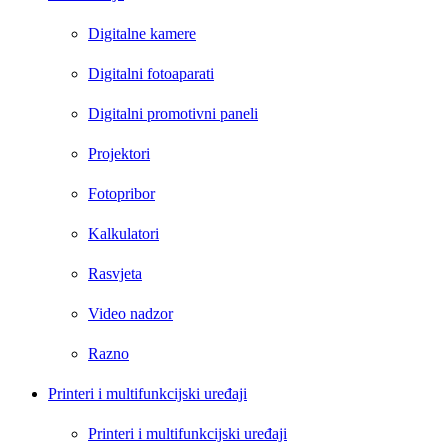
Digitalne kamere
Digitalni fotoaparati
Digitalni promotivni paneli
Projektori
Fotopribor
Kalkulatori
Rasvjeta
Video nadzor
Razno
Printeri i multifunkcijski uređaji
Printeri i multifunkcijski uređaji