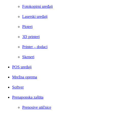
Fotokopirni uređaji
Laserski uređaji
Ploteri
3D printeri
Printer – dodaci
Skeneri
POS uređaji
Mrežna oprema
Softver
Prenaponska zaštita
Prenosive utičnice