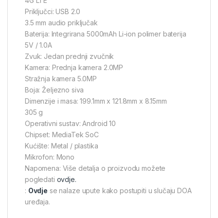
4G LTE
Priključci: USB 2.0
3.5 mm audio priključak
Baterija: Integrirana 5000mAh Li-ion polimer baterija
5V / 1.0A
Zvuk: Jedan prednji zvučnik
Kamera: Prednja kamera 2.0MP
Stražnja kamera 5.0MP
Boja: Željezno siva
Dimenzije i masa: 199.1mm x 121.8mm x 8.15mm
305 g
Operativni sustav: Android 10
Chipset: MediaTek SoC
Kućište: Metal / plastika
Mikrofon: Mono
Napomena: Više detalja o proizvodu možete
pogledati
ovdje.
:
Ovdje
se nalaze upute kako postupiti u slučaju DOA
uređaja.