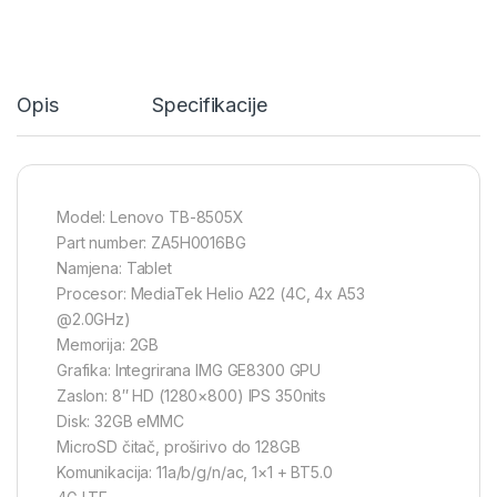
Opis
Specifikacije
Model: Lenovo TB-8505X
Part number: ZA5H0016BG
Namjena: Tablet
Procesor: MediaTek Helio A22 (4C, 4x A53
@2.0GHz)
Memorija: 2GB
Grafika: Integrirana IMG GE8300 GPU
Zaslon: 8″ HD (1280×800) IPS 350nits
Disk: 32GB eMMC
MicroSD čitač, proširivo do 128GB
Komunikacija: 11a/b/g/n/ac, 1×1 + BT5.0