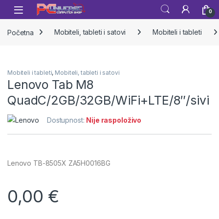
Skip to navigation
Skip to content
Open
0
Početna
Mobiteli, tableti i satovi
Mobiteli i tableti
Mobiteli i tableti
,
Mobiteli, tableti i satovi
Lenovo Tab M8
QuadC/2GB/32GB/WiFi+LTE/8″/sivi
Dostupnost:
Nije raspoloživo
Lenovo TB-8505X ZA5H0016BG
0,00
€