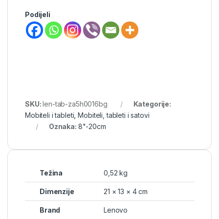
Podijeli
SKU:
len-tab-za5h0016bg
Kategorije:
Mobiteli i tableti
,
Mobiteli, tableti i satovi
Oznaka:
8"-20cm
Težina
0,52 kg
Dimenzije
21 × 13 × 4 cm
Brand
Lenovo