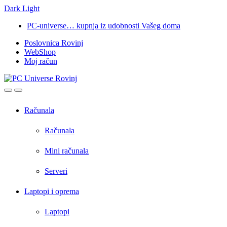
Dark
Light
Skip
Skip
PC-universe… kupnja iz udobnosti Vašeg doma
to
to
Poslovnica Rovinj
navigation
content
WebShop
Moj račun
Open
Close
Računala
Računala
Mini računala
Serveri
Laptopi i oprema
Laptopi