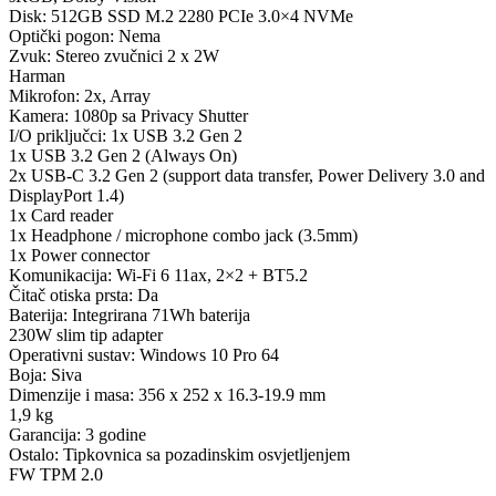
Disk: 512GB SSD M.2 2280 PCIe 3.0×4 NVMe
Optički pogon: Nema
Zvuk: Stereo zvučnici 2 x 2W
Harman
Mikrofon: 2x, Array
Kamera: 1080p sa Privacy Shutter
I/O priključci: 1x USB 3.2 Gen 2
1x USB 3.2 Gen 2 (Always On)
2x USB-C 3.2 Gen 2 (support data transfer, Power Delivery 3.0 and
DisplayPort 1.4)
1x Card reader
1x Headphone / microphone combo jack (3.5mm)
1x Power connector
Komunikacija: Wi-Fi 6 11ax, 2×2 + BT5.2
Čitač otiska prsta: Da
Baterija: Integrirana 71Wh baterija
230W slim tip adapter
Operativni sustav: Windows 10 Pro 64
Boja: Siva
Dimenzije i masa: 356 x 252 x 16.3-19.9 mm
1,9 kg
Garancija: 3 godine
Ostalo: Tipkovnica sa pozadinskim osvjetljenjem
FW TPM 2.0