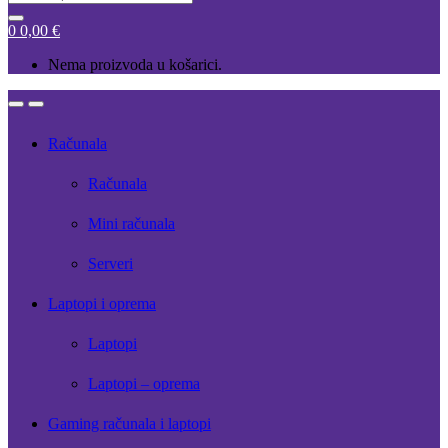
for:
0
0,00
€
Nema proizvoda u košarici.
Open
Close
Računala
Računala
Mini računala
Serveri
Laptopi i oprema
Laptopi
Laptopi – oprema
Gaming računala i laptopi