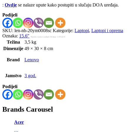
:
Ovdje
se nalaze upute kako postupiti u slučaju DOA uređaja.
Podijeli
SKU:
len-nb-20ym0008sc
Kategorije:
Laptopi
,
Laptopi i oprema
Oznaka:
15.6"
Najniža cijena u zadnjih 30 dana:
1.673,62
€
Težina
3,5 kg
Dimenzije
49 × 30 × 8 cm
Brand
Lenovo
Jamstvo
3 god.
Podijeli
Brands Carousel
Acer