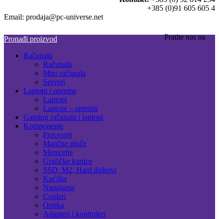
+385 (0)91 605 605 4
Email: prodaja@pc-universe.net
Pratite nas na
Pronađi proizvod
Računala
Računala
Mini računala
Serveri
Laptopi i oprema
Laptopi
Laptopi – oprema
Gaming računala i laptopi
Komponente
Procesori
Matične ploče
Memorije
Grafičke kartice
SSD, M2, Hard diskovi
Kućišta
Napajanja
Cooleri
Optika
Adapteri i kontroleri