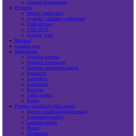
Gaming komponente
Periferija
Miševi i tipkovnice
Zvučnici, slušalice i mikrofoni
USB stickovi
USB HUB
Kamere, web
Monitori
Gaming zona
Multimedija
Digitalne kamere
Digitalni fotoaparati
Digitalni promotivni paneli
Projektori
Fotopribor
Kalkulatori
Rasvjeta
Video nadzor
Razno
Printeri i multifunkcijski uređaji
Printeri i multifunkcijski uređaji
Fotokopirni uređaji
Laserski uređaji
Ploteri
3D printeri