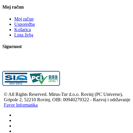
Moj račun
Moj račun
Usporedba
Košarica
Lista želja
Sigurnost
© All Rights Reserved. Mirus-Tur d.o.o. Rovinj (PC Universe),
Gripole 2, 52210 Rovinj, OIB: 00940279322 - Razvoj i održavanje
Favor Informatika