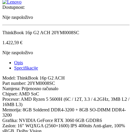
Dostupnost:
Nije raspoloživo
ThinkBook 16p G2 ACH 20YM0008SC
1.422,59
€
Nije raspoloživo
Opis
Specifikacije
Model: ThinkBook 16p G2 ACH
Part number: 20YM0008SC
Namjena: Prijenosno računalo
Chipset: AMD SoC
Procesor: AMD Ryzen 5 5600H (6C / 12T, 3.3 / 4.2GHz, 3MB L2 /
16MB L3)
Memorija: 8GB Soldered DDR4-3200 + 8GB SO-DIMM DDR4-
3200
Grafika: NVIDIA GeForce RTX 3060 6GB GDDR6
Zaslon: 16″ WQXGA (2560×1600) IPS 400nits Anti-glare, 100%
sRGB, Dolby Vision