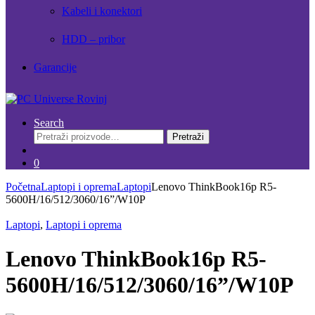
Kabeli i konektori
HDD – pribor
Garancije
Search
Pretraži:
Pretraži
0
Početna
Laptopi i oprema
Laptopi
Lenovo ThinkBook16p R5-
5600H/16/512/3060/16”/W10P
Laptopi
,
Laptopi i oprema
Lenovo ThinkBook16p R5-
5600H/16/512/3060/16”/W10P