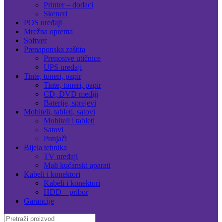
Printer – dodaci
Skeneri
POS uređaji
Mrežna oprema
Softver
Prenaponska zaštita
Prenosive utičnice
UPS uređaji
Tinte, toneri, papir
Tinte, toneri, papir
CD, DVD mediji
Baterije, sprejevi
Mobiteli, tableti, satovi
Mobiteli i tableti
Satovi
Punjači
Bijela tehnika
TV uređaji
Mali kućanski aparati
Kabeli i konektori
Kabeli i konektori
HDD – pribor
Garancije
Search