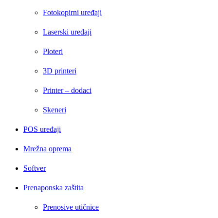
Fotokopirni uređaji
Laserski uređaji
Ploteri
3D printeri
Printer – dodaci
Skeneri
POS uređaji
Mrežna oprema
Softver
Prenaponska zaštita
Prenosive utičnice