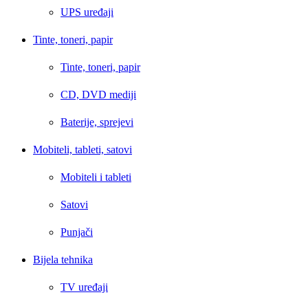
UPS uređaji
Tinte, toneri, papir
Tinte, toneri, papir
CD, DVD mediji
Baterije, sprejevi
Mobiteli, tableti, satovi
Mobiteli i tableti
Satovi
Punjači
Bijela tehnika
TV uređaji