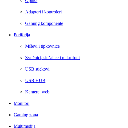
Optika
Adapteri i kontroleri
Gaming komponente
Periferija
Miševi i tipkovnice
Zvučnici, slušalice i mikrofoni
USB stickovi
USB HUB
Kamere, web
Monitori
Gaming zona
Multimedija