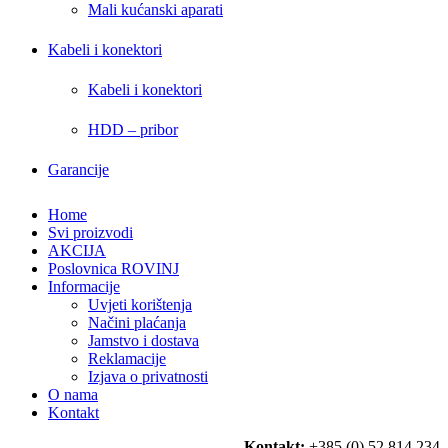
Mali kućanski aparati
Kabeli i konektori
Kabeli i konektori
HDD – pribor
Garancije
Home
Svi proizvodi
AKCIJA
Poslovnica ROVINJ
Informacije
Uvjeti korištenja
Načini plaćanja
Jamstvo i dostava
Reklamacije
Izjava o privatnosti
O nama
Kontakt
Kontakt:
+385 (0) 52 814 234