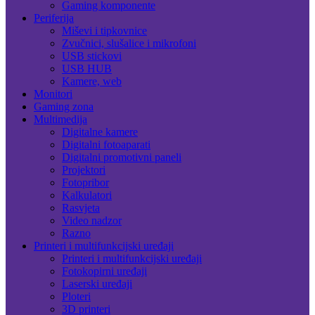
Gaming komponente
Periferija
Miševi i tipkovnice
Zvučnici, slušalice i mikrofoni
USB stickovi
USB HUB
Kamere, web
Monitori
Gaming zona
Multimedija
Digitalne kamere
Digitalni fotoaparati
Digitalni promotivni paneli
Projektori
Fotopribor
Kalkulatori
Rasvjeta
Video nadzor
Razno
Printeri i multifunkcijski uređaji
Printeri i multifunkcijski uređaji
Fotokopirni uređaji
Laserski uređaji
Ploteri
3D printeri