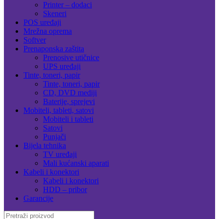
Printer – dodaci
Skeneri
POS uređaji
Mrežna oprema
Softver
Prenaponska zaštita
Prenosive utičnice
UPS uređaji
Tinte, toneri, papir
Tinte, toneri, papir
CD, DVD mediji
Baterije, sprejevi
Mobiteli, tableti, satovi
Mobiteli i tableti
Satovi
Punjači
Bijela tehnika
TV uređaji
Mali kućanski aparati
Kabeli i konektori
Kabeli i konektori
HDD – pribor
Garancije
Search