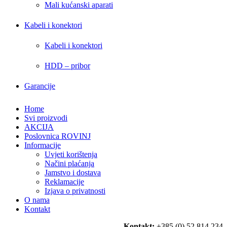
Mali kućanski aparati
Kabeli i konektori
Kabeli i konektori
HDD – pribor
Garancije
Home
Svi proizvodi
AKCIJA
Poslovnica ROVINJ
Informacije
Uvjeti korištenja
Načini plaćanja
Jamstvo i dostava
Reklamacije
Izjava o privatnosti
O nama
Kontakt
Kontakt:
+385 (0) 52 814 234