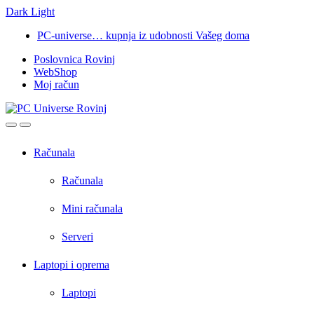
Dark
Light
Skip
Skip
PC-universe… kupnja iz udobnosti Vašeg doma
to
to
Poslovnica Rovinj
navigation
content
WebShop
Moj račun
Open
Close
Računala
Računala
Mini računala
Serveri
Laptopi i oprema
Laptopi