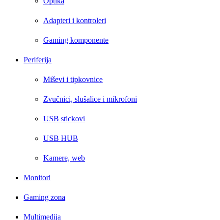
Optika
Adapteri i kontroleri
Gaming komponente
Periferija
Miševi i tipkovnice
Zvučnici, slušalice i mikrofoni
USB stickovi
USB HUB
Kamere, web
Monitori
Gaming zona
Multimedija