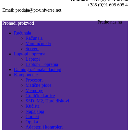
+385 (0)91 605 605 4
Email: prodaja@pc-universe.net
Pratite nas na
Pronađi proizvod
Računala
Računala
Mini računala
Serveri
Laptopi i oprema
Laptopi
Laptopi – oprema
Gaming računala i laptopi
Komponente
Procesori
Matične ploče
Memorije
Grafičke kartice
SSD, M2, Hard diskovi
Kućišta
Napajanja
Cooleri
Optika
Adapteri i kontroleri