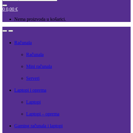
for:
0
0,00
€
Nema proizvoda u košarici.
Open
Close
Računala
Računala
Mini računala
Serveri
Laptopi i oprema
Laptopi
Laptopi – oprema
Gaming računala i laptopi