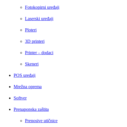
Fotokopirni uređaji
Laserski uređaji
Ploteri
3D printeri
Printer – dodaci
Skeneri
POS uređaji
Mrežna oprema
Softver
Prenaponska zaštita
Prenosive utičnice