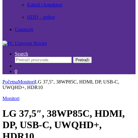
Kabeli i konektori
HDD – pribor
Garancije
Search
Pretraži:
Pretraži
0
Početna
Monitori
LG 37,5″, 38WP85C, HDMI, DP, USB-C,
UWQHD+, HDR10
Monitori
LG 37,5″, 38WP85C, HDMI,
DP, USB-C, UWQHD+,
HDR10