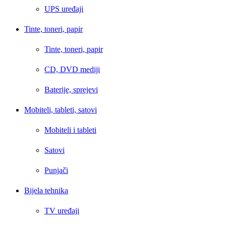
UPS uređaji
Tinte, toneri, papir
Tinte, toneri, papir
CD, DVD mediji
Baterije, sprejevi
Mobiteli, tableti, satovi
Mobiteli i tableti
Satovi
Punjači
Bijela tehnika
TV uređaji