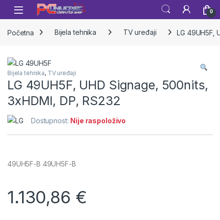
Skip to navigation
Skip to content
Open
0
Početna
Bijela tehnika
TV uređaji
LG 49UH5F, U
Bijela tehnika
,
TV uređaji
LG 49UH5F, UHD Signage, 500nits,
3xHDMI, DP, RS232
Dostupnost:
Nije raspoloživo
49UH5F-B 49UH5F-B
1.130,86
€