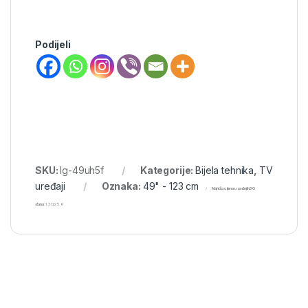
Podijeli
SKU:
lg-49uh5f
Kategorije:
Bijela tehnika
,
TV
uređaji
Oznaka:
49" - 123 cm
Najniža cijena u zadnjih 30
dana:
1.317,25
€