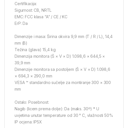
Certifikacija:
Sigurnost: CB, NRTL
EMC: FCC klasa “A” / CE / KC
ErP: Da
Dimenzije i masa: Širina okvira 9,9 mm (T / R / L), 14,4
mm (B)
Težina (glava) 15,4 kg
Dimenzija monitora (Š × V × D) 1.098,6 × 644,5 ×
39,9 mm
Dimenzije monitora sa postoljem (Š × V × D) 1.098,6
× 694,3 × 290,0 mm
VESA ™ standardno sučelje za montiranje 300 × 300
mm
Ostalo: Posebnost:
Nagib (licem prema dolje): Da (maks. 30º) * U
uvjetima unutar temperature od 30 ° C, vlažnosti 50%
IP ocjena: IP5X