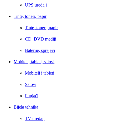
UPS uređaji
Tinte, toneri, papir
Tinte, toneri, papir
CD, DVD mediji
Baterije, sprejevi
Mobiteli, tableti, satovi
Mobiteli i tableti
Satovi
Punjači
Bijela tehnika
TV uređaji