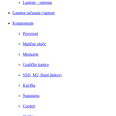
Laptopi – oprema
Gaming računala i laptopi
Komponente
Procesori
Matične ploče
Memorije
Grafičke kartice
SSD, M2, Hard diskovi
Kućišta
Napajanja
Cooleri