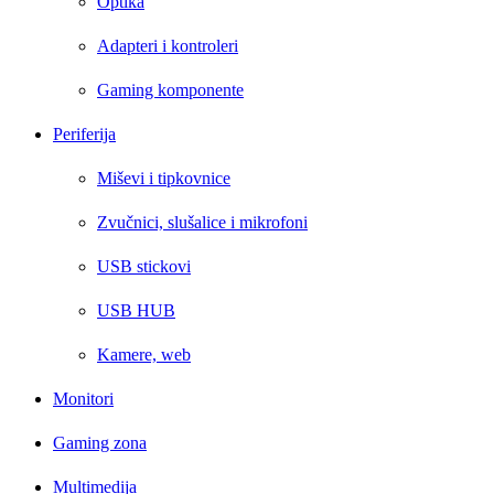
Optika
Adapteri i kontroleri
Gaming komponente
Periferija
Miševi i tipkovnice
Zvučnici, slušalice i mikrofoni
USB stickovi
USB HUB
Kamere, web
Monitori
Gaming zona
Multimedija