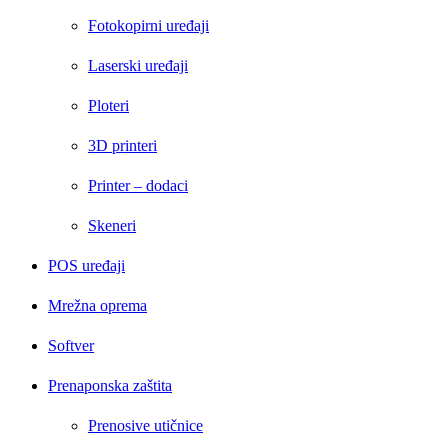
Fotokopirni uređaji
Laserski uređaji
Ploteri
3D printeri
Printer – dodaci
Skeneri
POS uređaji
Mrežna oprema
Softver
Prenaponska zaštita
Prenosive utičnice