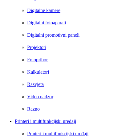
Digitalne kamere
Digitalni fotoaparati
Digitalni promotivni paneli
Projektori
Fotopribor
Kalkulatori
Rasvjeta
Video nadzor
Razno
Printeri i multifunkcijski uređaji
Printeri i multifunkcijski uređaji