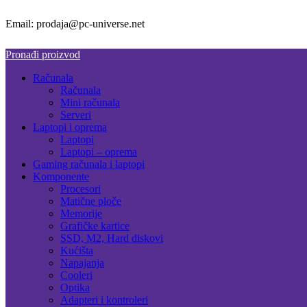
Email: prodaja@pc-universe.net
Pronađi proizvod
Računala
Računala
Mini računala
Serveri
Laptopi i oprema
Laptopi
Laptopi – oprema
Gaming računala i laptopi
Komponente
Procesori
Matične ploče
Memorije
Grafičke kartice
SSD, M2, Hard diskovi
Kućišta
Napajanja
Cooleri
Optika
Adapteri i kontroleri