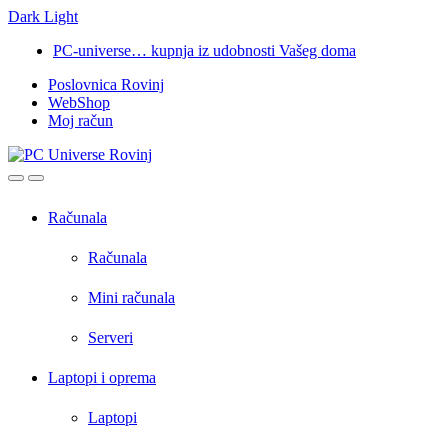
Dark
Light
Skip
Skip
PC-universe… kupnja iz udobnosti Vašeg doma
to
to
Poslovnica Rovinj
navigation
content
WebShop
Moj račun
Open
Close
Računala
Računala
Mini računala
Serveri
Laptopi i oprema
Laptopi