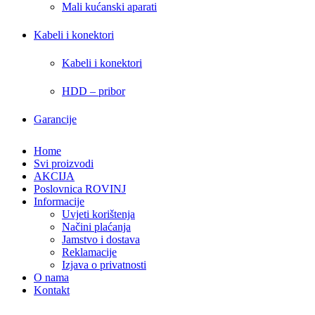
Mali kućanski aparati
Kabeli i konektori
Kabeli i konektori
HDD – pribor
Garancije
Home
Svi proizvodi
AKCIJA
Poslovnica ROVINJ
Informacije
Uvjeti korištenja
Načini plaćanja
Jamstvo i dostava
Reklamacije
Izjava o privatnosti
O nama
Kontakt