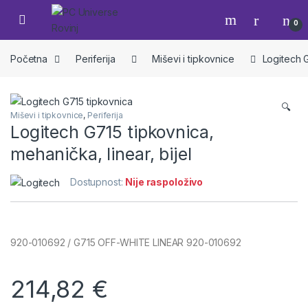
Skip to navigation
Skip to content
Open
0
Početna
Periferija
Miševi i tipkovnice
Logitech G
🔍
Miševi i tipkovnice
,
Periferija
Logitech G715 tipkovnica,
mehanička, linear, bijel
Dostupnost:
Nije raspoloživo
920-010692 / G715 OFF-WHITE LINEAR 920-010692
214,82
€