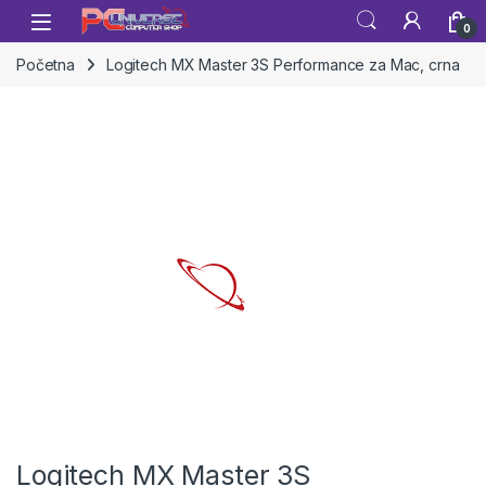
Skip to navigation
Skip to content
Open
0
Početna
Logitech MX Master 3S Performance za Mac, crna
Logitech MX Master 3S