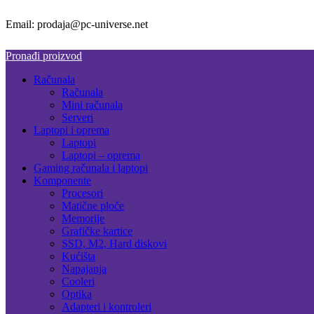
Email: prodaja@pc-universe.net
Pronađi proizvod
Računala
Računala
Mini računala
Serveri
Laptopi i oprema
Laptopi
Laptopi – oprema
Gaming računala i laptopi
Komponente
Procesori
Matične ploče
Memorije
Grafičke kartice
SSD, M2, Hard diskovi
Kućišta
Napajanja
Cooleri
Optika
Adapteri i kontroleri