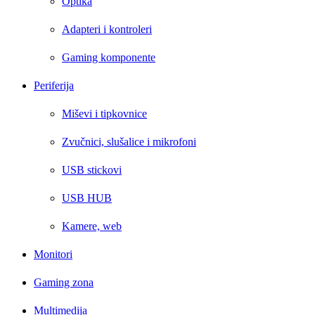
Optika
Adapteri i kontroleri
Gaming komponente
Periferija
Miševi i tipkovnice
Zvučnici, slušalice i mikrofoni
USB stickovi
USB HUB
Kamere, web
Monitori
Gaming zona
Multimedija