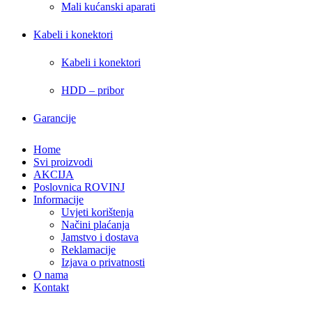
Mali kućanski aparati
Kabeli i konektori
Kabeli i konektori
HDD – pribor
Garancije
Home
Svi proizvodi
AKCIJA
Poslovnica ROVINJ
Informacije
Uvjeti korištenja
Načini plaćanja
Jamstvo i dostava
Reklamacije
Izjava o privatnosti
O nama
Kontakt