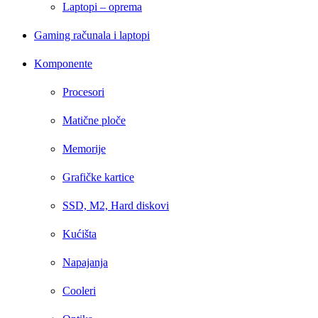
Laptopi – oprema
Gaming računala i laptopi
Komponente
Procesori
Matične ploče
Memorije
Grafičke kartice
SSD, M2, Hard diskovi
Kućišta
Napajanja
Cooleri