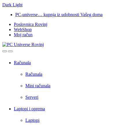
Dark
Light
Skip
Skip
PC-universe… kupnja iz udobnosti Vašeg doma
to
to
Poslovnica Rovinj
navigation
content
WebShop
Moj račun
Open
Close
Računala
Računala
Mini računala
Serveri
Laptopi i oprema
Laptopi