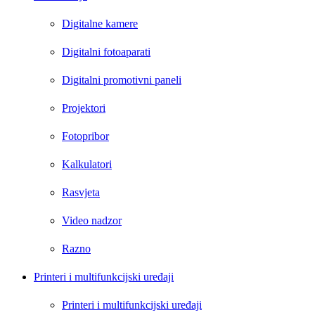
Digitalne kamere
Digitalni fotoaparati
Digitalni promotivni paneli
Projektori
Fotopribor
Kalkulatori
Rasvjeta
Video nadzor
Razno
Printeri i multifunkcijski uređaji
Printeri i multifunkcijski uređaji