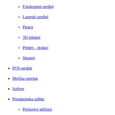
Fotokopirni uređaji
Laserski uređaji
Ploteri
3D printeri
Printer – dodaci
Skeneri
POS uređaji
Mrežna oprema
Softver
Prenaponska zaštita
Prenosive utičnice