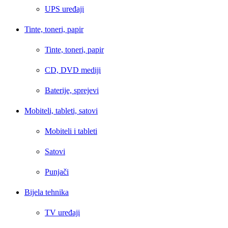
UPS uređaji
Tinte, toneri, papir
Tinte, toneri, papir
CD, DVD mediji
Baterije, sprejevi
Mobiteli, tableti, satovi
Mobiteli i tableti
Satovi
Punjači
Bijela tehnika
TV uređaji