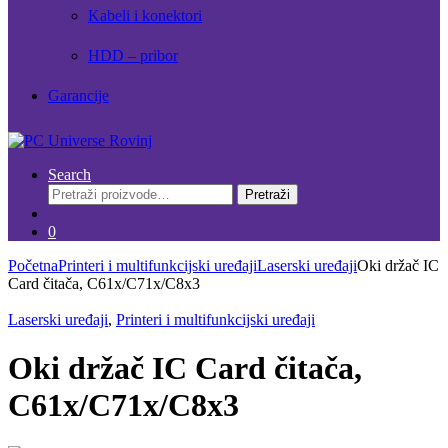
Kabeli i konektori
HDD – pribor
Garancije
Search
Pretraži:
Pretraži
0
Početna
Printeri i multifunkcijski uređaji
Laserski uređaji
Oki držač IC
Card čitača, C61x/C71x/C8x3
Laserski uređaji
,
Printeri i multifunkcijski uređaji
Oki držač IC Card čitača,
C61x/C71x/C8x3