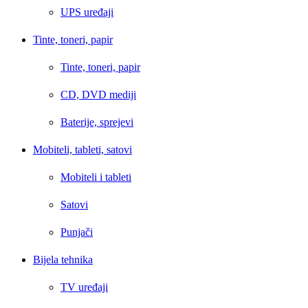
UPS uređaji
Tinte, toneri, papir
Tinte, toneri, papir
CD, DVD mediji
Baterije, sprejevi
Mobiteli, tableti, satovi
Mobiteli i tableti
Satovi
Punjači
Bijela tehnika
TV uređaji