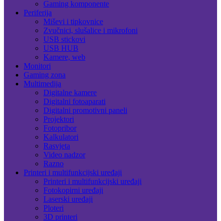
Gaming komponente
Periferija
Miševi i tipkovnice
Zvučnici, slušalice i mikrofoni
USB stickovi
USB HUB
Kamere, web
Monitori
Gaming zona
Multimedija
Digitalne kamere
Digitalni fotoaparati
Digitalni promotivni paneli
Projektori
Fotopribor
Kalkulatori
Rasvjeta
Video nadzor
Razno
Printeri i multifunkcijski uređaji
Printeri i multifunkcijski uređaji
Fotokopirni uređaji
Laserski uređaji
Ploteri
3D printeri