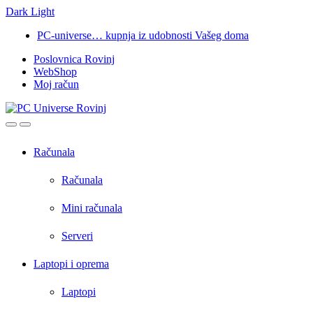
Dark
Light
Skip
Skip
PC-universe… kupnja iz udobnosti Vašeg doma
to
to
Poslovnica Rovinj
navigation
content
WebShop
Moj račun
Open
Close
Računala
Računala
Mini računala
Serveri
Laptopi i oprema
Laptopi