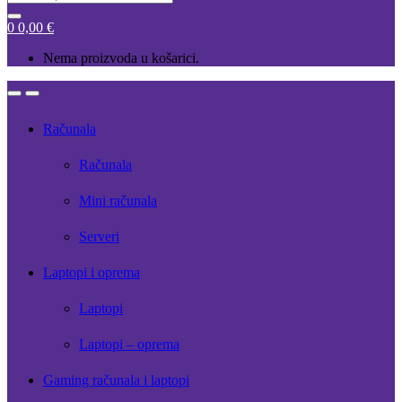
for:
0
0,00
€
Nema proizvoda u košarici.
Open
Close
Računala
Računala
Mini računala
Serveri
Laptopi i oprema
Laptopi
Laptopi – oprema
Gaming računala i laptopi