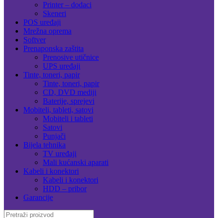
Printer – dodaci
Skeneri
POS uređaji
Mrežna oprema
Softver
Prenaponska zaštita
Prenosive utičnice
UPS uređaji
Tinte, toneri, papir
Tinte, toneri, papir
CD, DVD mediji
Baterije, sprejevi
Mobiteli, tableti, satovi
Mobiteli i tableti
Satovi
Punjači
Bijela tehnika
TV uređaji
Mali kućanski aparati
Kabeli i konektori
Kabeli i konektori
HDD – pribor
Garancije
Search