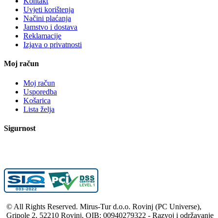
Kontakt
Uvjeti korištenja
Načini plaćanja
Jamstvo i dostava
Reklamacije
Izjava o privatnosti
Moj račun
Moj račun
Usporedba
Košarica
Lista želja
Sigurnost
© All Rights Reserved. Mirus-Tur d.o.o. Rovinj (PC Universe),
Gripole 2, 52210 Rovinj, OIB: 00940279322 - Razvoj i održavanje