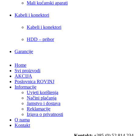
Mali kućanski aparati
Kabeli i konektori
Kabeli i konektori
HDD – pribor
Garancije
Home
Svi proizvodi
AKCIJA
Poslovnica ROVINJ
Informacije
Uvjeti korištenja
Načini plaćanja
Jamstvo i dostava
Reklamacije
Izjava o privatnosti
O nama
Kontakt
Kontakt:
+385 (0) 52 814 234