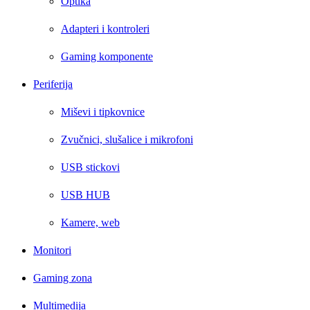
Optika
Adapteri i kontroleri
Gaming komponente
Periferija
Miševi i tipkovnice
Zvučnici, slušalice i mikrofoni
USB stickovi
USB HUB
Kamere, web
Monitori
Gaming zona
Multimedija