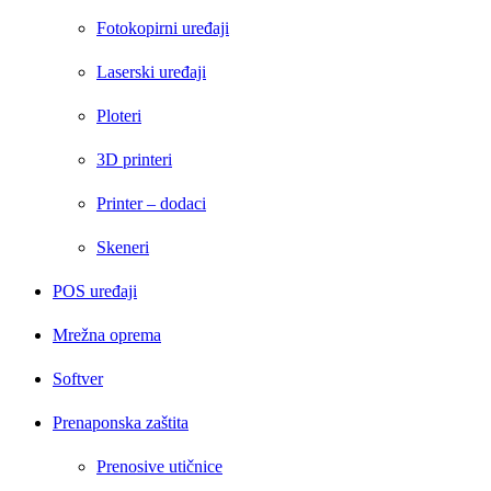
Fotokopirni uređaji
Laserski uređaji
Ploteri
3D printeri
Printer – dodaci
Skeneri
POS uređaji
Mrežna oprema
Softver
Prenaponska zaštita
Prenosive utičnice