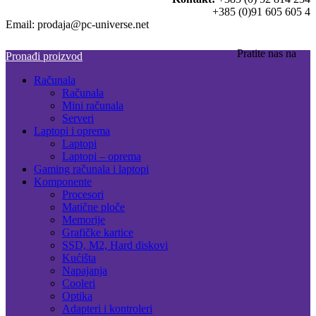
+385 (0)91 605 605 4
Email: prodaja@pc-universe.net
Pratite nas na
Pronađi proizvod
Računala
Računala
Mini računala
Serveri
Laptopi i oprema
Laptopi
Laptopi – oprema
Gaming računala i laptopi
Komponente
Procesori
Matične ploče
Memorije
Grafičke kartice
SSD, M2, Hard diskovi
Kućišta
Napajanja
Cooleri
Optika
Adapteri i kontroleri