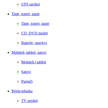
UPS uređaji
Tinte, toneri, papir
Tinte, toneri, papir
CD, DVD mediji
Baterije, sprejevi
Mobiteli, tableti, satovi
Mobiteli i tableti
Satovi
Punjači
Bijela tehnika
TV uređaji