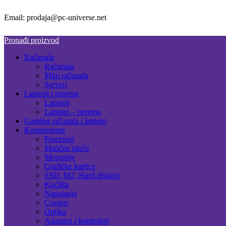
Email: prodaja@pc-universe.net
Pronađi proizvod
Računala
Računala
Mini računala
Serveri
Laptopi i oprema
Laptopi
Laptopi – oprema
Gaming računala i laptopi
Komponente
Procesori
Matične ploče
Memorije
Grafičke kartice
SSD, M2, Hard diskovi
Kućišta
Napajanja
Cooleri
Optika
Adapteri i kontroleri