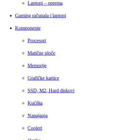
Laptopi – oprema
Gaming računala i laptopi
Komponente
Procesori
Matične ploče
Memorije
Grafičke kartice
SSD, M2, Hard diskovi
Kućišta
Napajanja
Cooleri