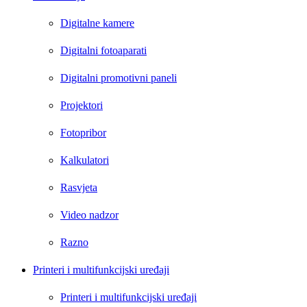
Digitalne kamere
Digitalni fotoaparati
Digitalni promotivni paneli
Projektori
Fotopribor
Kalkulatori
Rasvjeta
Video nadzor
Razno
Printeri i multifunkcijski uređaji
Printeri i multifunkcijski uređaji