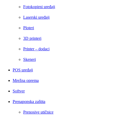
Fotokopirni uređaji
Laserski uređaji
Ploteri
3D printeri
Printer – dodaci
Skeneri
POS uređaji
Mrežna oprema
Softver
Prenaponska zaštita
Prenosive utičnice