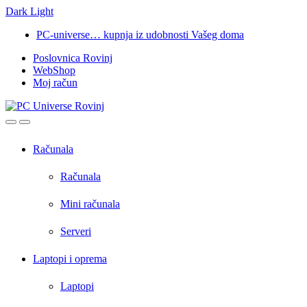
Dark
Light
Skip
Skip
PC-universe… kupnja iz udobnosti Vašeg doma
to
to
Poslovnica Rovinj
navigation
content
WebShop
Moj račun
Open
Close
Računala
Računala
Mini računala
Serveri
Laptopi i oprema
Laptopi