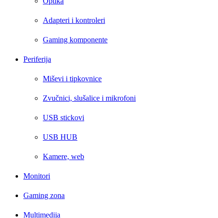
Optika
Adapteri i kontroleri
Gaming komponente
Periferija
Miševi i tipkovnice
Zvučnici, slušalice i mikrofoni
USB stickovi
USB HUB
Kamere, web
Monitori
Gaming zona
Multimedija