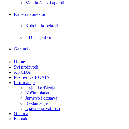
Mali kućanski aparati
Kabeli i konektori
Kabeli i konektori
HDD – pribor
Garancije
Home
Svi proizvodi
AKCIJA
Poslovnica ROVINJ
Informacije
Uvjeti korištenja
Načini plaćanja
Jamstvo i dostava
Reklamacije
Izjava o privatnosti
O nama
Kontakt