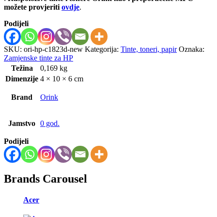
možete provjeriti
ovdje
.
Podijeli
SKU:
ori-hp-c1823d-new
Kategorija:
Tinte, toneri, papir
Oznaka:
Zamjenske tinte za HP
Težina
0,169 kg
Dimenzije
4 × 10 × 6 cm
Brand
Orink
Jamstvo
0 god.
Podijeli
Brands Carousel
Acer