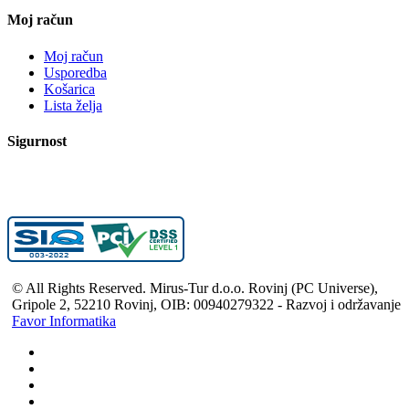
Moj račun
Moj račun
Usporedba
Košarica
Lista želja
Sigurnost
© All Rights Reserved. Mirus-Tur d.o.o. Rovinj (PC Universe),
Gripole 2, 52210 Rovinj, OIB: 00940279322 - Razvoj i održavanje
Favor Informatika