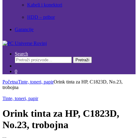
Kabeli i konektori
HDD – pribor
Garancije
Search
Pretraži:
Pretraži
0
Početna
Tinte, toneri, papir
Orink tinta za HP, C1823D, No.23,
trobojna
Tinte, toneri, papir
Orink tinta za HP, C1823D,
No.23, trobojna