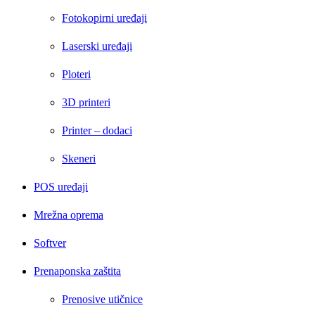
Fotokopirni uređaji
Laserski uređaji
Ploteri
3D printeri
Printer – dodaci
Skeneri
POS uređaji
Mrežna oprema
Softver
Prenaponska zaštita
Prenosive utičnice