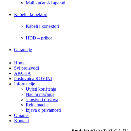
Mali kućanski aparati
Kabeli i konektori
Kabeli i konektori
HDD – pribor
Garancije
Home
Svi proizvodi
AKCIJA
Poslovnica ROVINJ
Informacije
Uvjeti korištenja
Načini plaćanja
Jamstvo i dostava
Reklamacije
Izjava o privatnosti
O nama
Kontakt
Kontakt:
+385 (0) 52 814 234