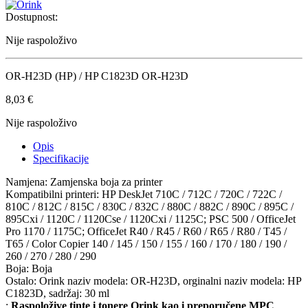
Dostupnost:
Nije raspoloživo
OR-H23D (HP) / HP C1823D OR-H23D
8,03
€
Nije raspoloživo
Opis
Specifikacije
Namjena: Zamjenska boja za printer
Kompatibilni printeri: HP DeskJet 710C / 712C / 720C / 722C /
810C / 812C / 815C / 830C / 832C / 880C / 882C / 890C / 895C /
895Cxi / 1120C / 1120Cse / 1120Cxi / 1125C; PSC 500 / OfficeJet
Pro 1170 / 1175C; OfficeJet R40 / R45 / R60 / R65 / R80 / T45 /
T65 / Color Copier 140 / 145 / 150 / 155 / 160 / 170 / 180 / 190 /
260 / 270 / 280 / 290
Boja: Boja
Ostalo: Orink naziv modela: OR-H23D, orginalni naziv modela: HP
C1823D, sadržaj: 30 ml
:
Raspoložive tinte i tonere Orink kao i preporučene MPC