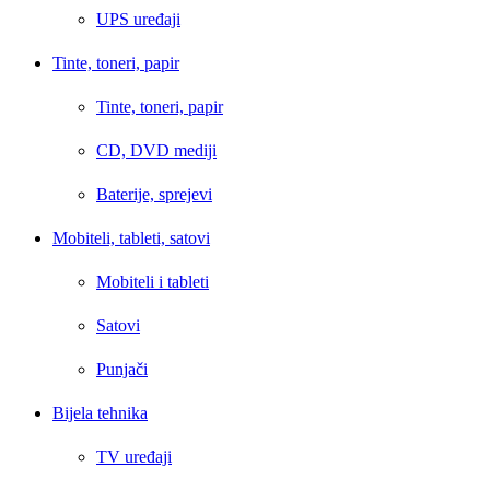
UPS uređaji
Tinte, toneri, papir
Tinte, toneri, papir
CD, DVD mediji
Baterije, sprejevi
Mobiteli, tableti, satovi
Mobiteli i tableti
Satovi
Punjači
Bijela tehnika
TV uređaji