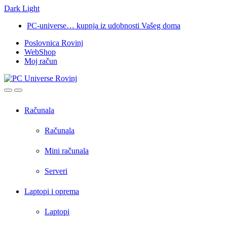
Dark
Light
Skip
Skip
PC-universe… kupnja iz udobnosti Vašeg doma
to
to
Poslovnica Rovinj
navigation
content
WebShop
Moj račun
Open
Close
Računala
Računala
Mini računala
Serveri
Laptopi i oprema
Laptopi