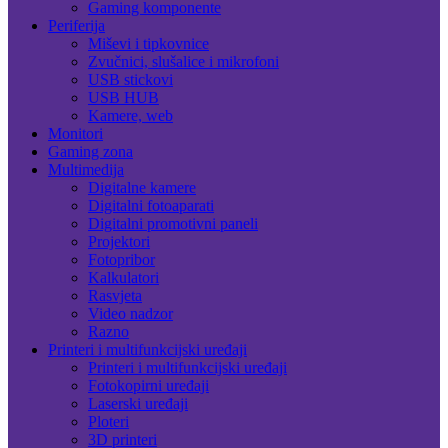
Gaming komponente
Periferija
Miševi i tipkovnice
Zvučnici, slušalice i mikrofoni
USB stickovi
USB HUB
Kamere, web
Monitori
Gaming zona
Multimedija
Digitalne kamere
Digitalni fotoaparati
Digitalni promotivni paneli
Projektori
Fotopribor
Kalkulatori
Rasvjeta
Video nadzor
Razno
Printeri i multifunkcijski uređaji
Printeri i multifunkcijski uređaji
Fotokopirni uređaji
Laserski uređaji
Ploteri
3D printeri