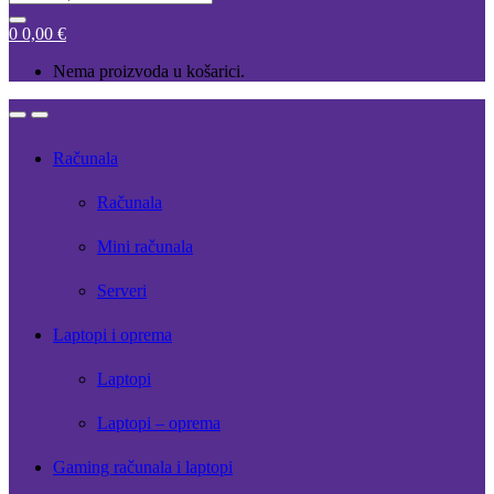
for:
0
0,00
€
Nema proizvoda u košarici.
Open
Close
Računala
Računala
Mini računala
Serveri
Laptopi i oprema
Laptopi
Laptopi – oprema
Gaming računala i laptopi