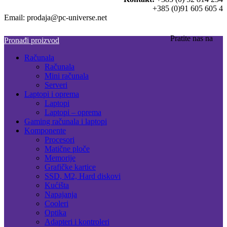
+385 (0)91 605 605 4
Email: prodaja@pc-universe.net
Pratite nas na
Pronađi proizvod
Računala
Računala
Mini računala
Serveri
Laptopi i oprema
Laptopi
Laptopi – oprema
Gaming računala i laptopi
Komponente
Procesori
Matične ploče
Memorije
Grafičke kartice
SSD, M2, Hard diskovi
Kućišta
Napajanja
Cooleri
Optika
Adapteri i kontroleri