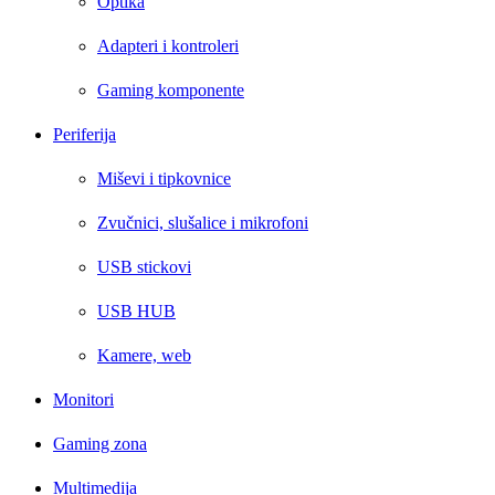
Optika
Adapteri i kontroleri
Gaming komponente
Periferija
Miševi i tipkovnice
Zvučnici, slušalice i mikrofoni
USB stickovi
USB HUB
Kamere, web
Monitori
Gaming zona
Multimedija