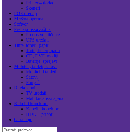
Printer – dodaci
Skeneri
POS uređaji
Mrežna oprema
Softver
Prenaponska zaštita
Prenosive utičnice
UPS uređaji
Tinte, toneri, papir
Tinte, toneri, papir
CD, DVD mediji
Baterije, sprejevi
Mobiteli, tableti, satovi
Mobiteli i tableti
Satovi
Punjači
Bijela tehnika
TV uređaji
Mali kućanski aparati
Kabeli i konektori
Kabeli i konektori
HDD – pribor
Garancije
Search