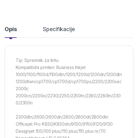
Opis
Specifikacije
Tip: Spremnik za tintu
Kompatibilni printeri: Business Inkjet
1000/1100/1100d/1100dtn/1200/1200d/1200dn/1200dtn
1200dtwn/cp1700/cp1700d/cp1700ps/2200/2200se/
2000c
2000cn/2200xi/2230/2250/2250tn/2280/2280tn/230
0/2300n
2300dtn/2600/2600dn/2800/2800dt/2800dtn
Officejet Pro K850/K850dn/9100/9110/9120/9130
Designjet 100/100 plus/110 plus/110 plus nr/70