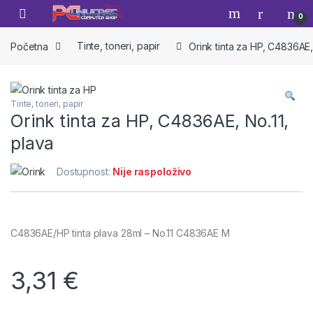
Skip to navigation
Skip to content
Open
0
Početna
Tinte, toneri, papir
Orink tinta za HP, C4836AE,
Tinte, toneri, papir
Orink tinta za HP, C4836AE, No.11,
plava
Dostupnost:
Nije raspoloživo
C4836AE/HP tinta plava 28ml – No.11 C4836AE M
3,31
€