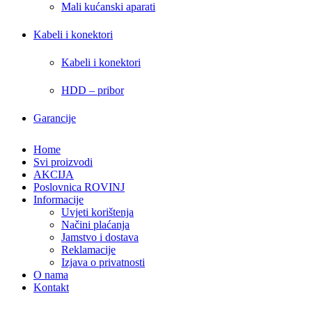
Mali kućanski aparati
Kabeli i konektori
Kabeli i konektori
HDD – pribor
Garancije
Home
Svi proizvodi
AKCIJA
Poslovnica ROVINJ
Informacije
Uvjeti korištenja
Načini plaćanja
Jamstvo i dostava
Reklamacije
Izjava o privatnosti
O nama
Kontakt