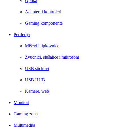
Optika
Adapteri i kontroleri
Gaming komponente
Periferija
Miševi i tipkovnice
Zvučnici, slušalice i mikrofoni
USB stickovi
USB HUB
Kamere, web
Monitori
Gaming zona
Multimedija