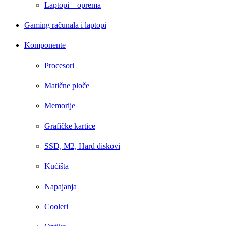
Laptopi – oprema
Gaming računala i laptopi
Komponente
Procesori
Matične ploče
Memorije
Grafičke kartice
SSD, M2, Hard diskovi
Kućišta
Napajanja
Cooleri