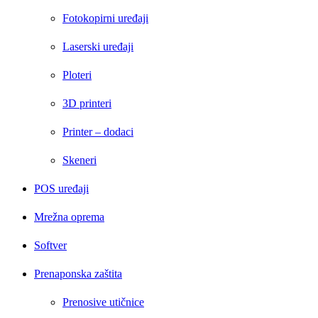
Fotokopirni uređaji
Laserski uređaji
Ploteri
3D printeri
Printer – dodaci
Skeneri
POS uređaji
Mrežna oprema
Softver
Prenaponska zaštita
Prenosive utičnice