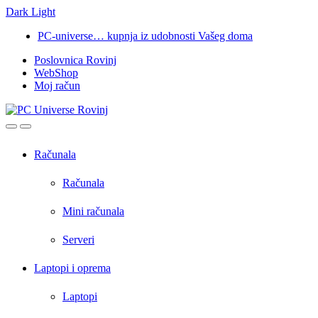
Dark
Light
Skip
Skip
PC-universe… kupnja iz udobnosti Vašeg doma
to
to
Poslovnica Rovinj
navigation
content
WebShop
Moj račun
Open
Close
Računala
Računala
Mini računala
Serveri
Laptopi i oprema
Laptopi