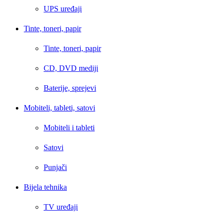
UPS uređaji
Tinte, toneri, papir
Tinte, toneri, papir
CD, DVD mediji
Baterije, sprejevi
Mobiteli, tableti, satovi
Mobiteli i tableti
Satovi
Punjači
Bijela tehnika
TV uređaji