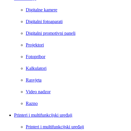
Digitalne kamere
Digitalni fotoaparati
Digitalni promotivni paneli
Projektori
Fotopribor
Kalkulatori
Rasvjeta
Video nadzor
Razno
Printeri i multifunkcijski uređaji
Printeri i multifunkcijski uređaji