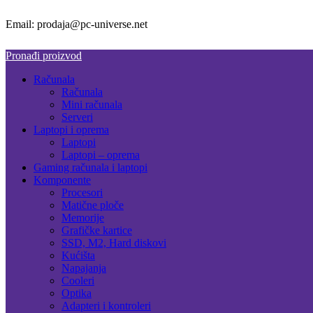
Email: prodaja@pc-universe.net
Pronađi proizvod
Računala
Računala
Mini računala
Serveri
Laptopi i oprema
Laptopi
Laptopi – oprema
Gaming računala i laptopi
Komponente
Procesori
Matične ploče
Memorije
Grafičke kartice
SSD, M2, Hard diskovi
Kućišta
Napajanja
Cooleri
Optika
Adapteri i kontroleri