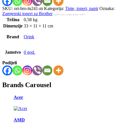
SKU:
ori-bro-tn241-m
Kategorija:
Tinte, toneri, papir
Oznaka:
Zamjenski toneri za Brother
Najniža cijena u zadnjih 30 dana:
23,96
€
Težina
0,58 kg
Dimenzije
33 × 11 × 11 cm
Brand
Orink
Jamstvo
0 god.
Podijeli
Brands Carousel
Acer
AMD