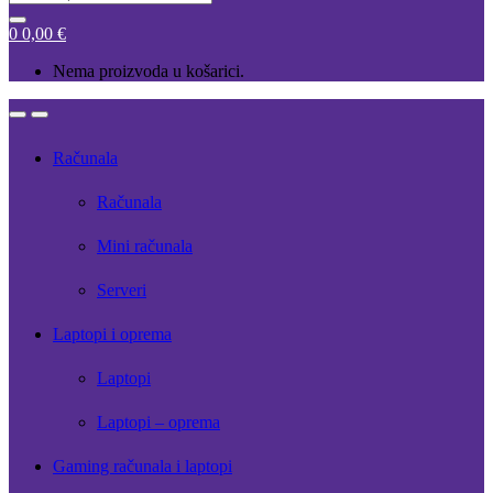
for:
0
0,00
€
Nema proizvoda u košarici.
Open
Close
Računala
Računala
Mini računala
Serveri
Laptopi i oprema
Laptopi
Laptopi – oprema
Gaming računala i laptopi