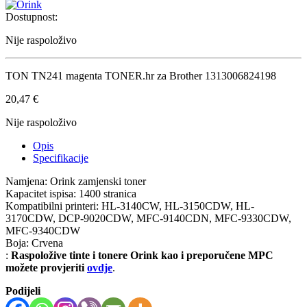
Dostupnost:
Nije raspoloživo
TON TN241 magenta TONER.hr za Brother 1313006824198
20,47
€
Nije raspoloživo
Opis
Specifikacije
Namjena: Orink zamjenski toner
Kapacitet ispisa: 1400 stranica
Kompatibilni printeri: HL-3140CW, HL-3150CDW, HL-
3170CDW, DCP-9020CDW, MFC-9140CDN, MFC-9330CDW,
MFC-9340CDW
Boja: Crvena
:
Raspoložive tinte i tonere Orink kao i preporučene MPC
možete provjeriti
ovdje
.
Podijeli