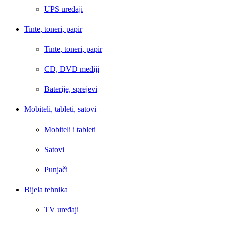
UPS uređaji
Tinte, toneri, papir
Tinte, toneri, papir
CD, DVD mediji
Baterije, sprejevi
Mobiteli, tableti, satovi
Mobiteli i tableti
Satovi
Punjači
Bijela tehnika
TV uređaji