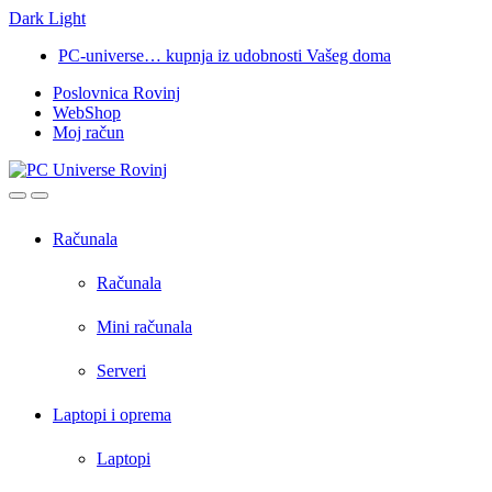
Dark
Light
Skip
Skip
PC-universe… kupnja iz udobnosti Vašeg doma
to
to
Poslovnica Rovinj
navigation
content
WebShop
Moj račun
Open
Close
Računala
Računala
Mini računala
Serveri
Laptopi i oprema
Laptopi