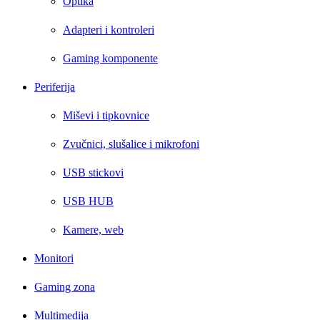
Optika
Adapteri i kontroleri
Gaming komponente
Periferija
Miševi i tipkovnice
Zvučnici, slušalice i mikrofoni
USB stickovi
USB HUB
Kamere, web
Monitori
Gaming zona
Multimedija