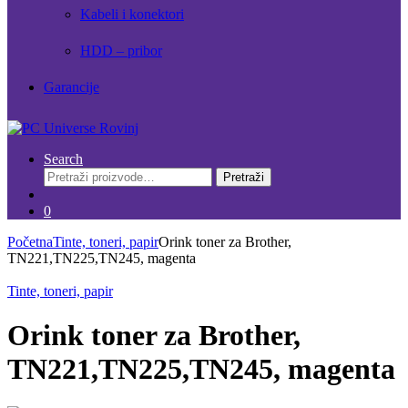
Kabeli i konektori
HDD – pribor
Garancije
Search
Pretraži:
Pretraži
0
Početna
Tinte, toneri, papir
Orink toner za Brother,
TN221,TN225,TN245, magenta
Tinte, toneri, papir
Orink toner za Brother,
TN221,TN225,TN245, magenta