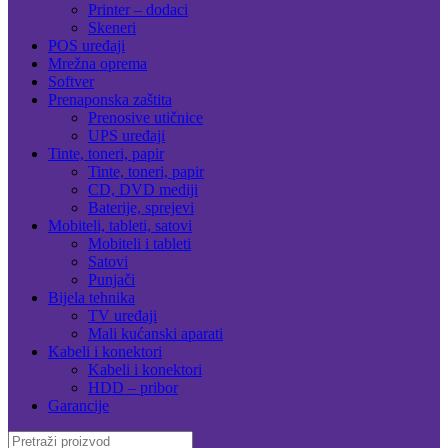
Printer – dodaci
Skeneri
POS uređaji
Mrežna oprema
Softver
Prenaponska zaštita
Prenosive utičnice
UPS uređaji
Tinte, toneri, papir
Tinte, toneri, papir
CD, DVD mediji
Baterije, sprejevi
Mobiteli, tableti, satovi
Mobiteli i tableti
Satovi
Punjači
Bijela tehnika
TV uređaji
Mali kućanski aparati
Kabeli i konektori
Kabeli i konektori
HDD – pribor
Garancije
Search