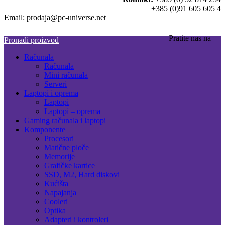
+385 (0)91 605 605 4
Email: prodaja@pc-universe.net
Pratite nas na
Pronađi proizvod
Računala
Računala
Mini računala
Serveri
Laptopi i oprema
Laptopi
Laptopi – oprema
Gaming računala i laptopi
Komponente
Procesori
Matične ploče
Memorije
Grafičke kartice
SSD, M2, Hard diskovi
Kućišta
Napajanja
Cooleri
Optika
Adapteri i kontroleri