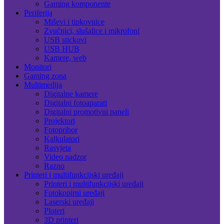
Gaming komponente
Periferija
Miševi i tipkovnice
Zvučnici, slušalice i mikrofoni
USB stickovi
USB HUB
Kamere, web
Monitori
Gaming zona
Multimedija
Digitalne kamere
Digitalni fotoaparati
Digitalni promotivni paneli
Projektori
Fotopribor
Kalkulatori
Rasvjeta
Video nadzor
Razno
Printeri i multifunkcijski uređaji
Printeri i multifunkcijski uređaji
Fotokopirni uređaji
Laserski uređaji
Ploteri
3D printeri