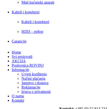
Mali kućanski aparati
Kabeli i konektori
Kabeli i konektori
HDD – pribor
Garancije
Home
Svi proizvodi
AKCIJA
Poslovnica ROVINJ
Informacije
Uvjeti korištenja
Načini plaćanja
Jamstvo i dostava
Reklamacije
Izjava o privatnosti
O nama
Kontakt
Kontakt:
+385 (0) 52 814 234