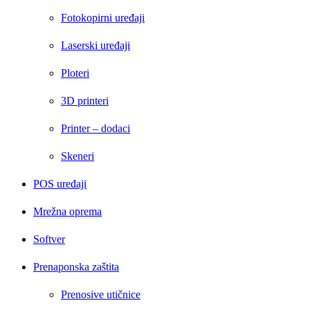
Fotokopirni uređaji
Laserski uređaji
Ploteri
3D printeri
Printer – dodaci
Skeneri
POS uređaji
Mrežna oprema
Softver
Prenaponska zaštita
Prenosive utičnice