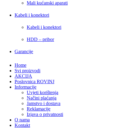
Mali kućanski aparati
Kabeli i konektori
Kabeli i konektori
HDD – pribor
Garancije
Home
Svi proizvodi
AKCIJA
Poslovnica ROVINJ
Informacije
Uvjeti korištenja
Načini plaćanja
Jamstvo i dostava
Reklamacije
Izjava o privatnosti
O nama
Kontakt