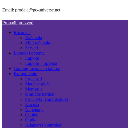
Email: prodaja@pc-universe.net
Pronađi proizvod
Računala
Računala
Mini računala
Serveri
Laptopi i oprema
Laptopi
Laptopi – oprema
Gaming računala i laptopi
Komponente
Procesori
Matične ploče
Memorije
Grafičke kartice
SSD, M2, Hard diskovi
Kućišta
Napajanja
Cooleri
Optika
Adapteri i kontroleri