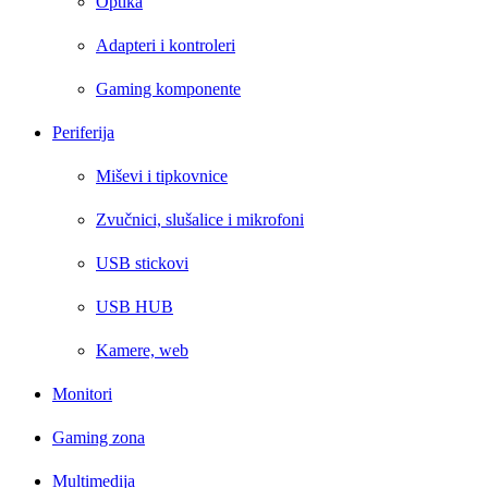
Optika
Adapteri i kontroleri
Gaming komponente
Periferija
Miševi i tipkovnice
Zvučnici, slušalice i mikrofoni
USB stickovi
USB HUB
Kamere, web
Monitori
Gaming zona
Multimedija