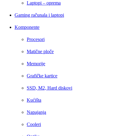
Laptopi – oprema
Gaming računala i laptopi
Komponente
Procesori
Matične ploče
Memorije
Grafičke kartice
SSD, M2, Hard diskovi
Kućišta
Napajanja
Cooleri