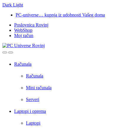
Dark
Light
Skip
Skip
PC-universe… kupnja iz udobnosti Vašeg doma
to
to
Poslovnica Rovinj
navigation
content
WebShop
Moj račun
Open
Close
Računala
Računala
Mini računala
Serveri
Laptopi i oprema
Laptopi