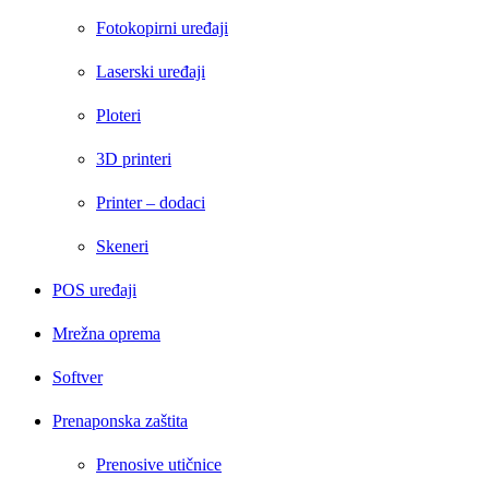
Fotokopirni uređaji
Laserski uređaji
Ploteri
3D printeri
Printer – dodaci
Skeneri
POS uređaji
Mrežna oprema
Softver
Prenaponska zaštita
Prenosive utičnice