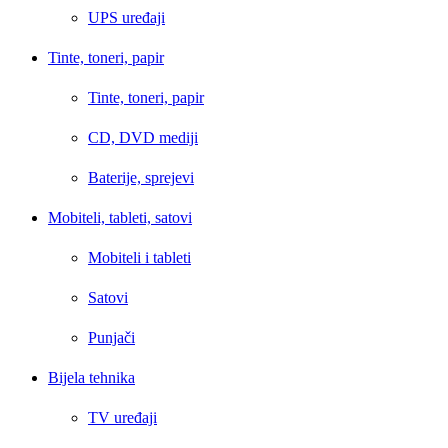
UPS uređaji
Tinte, toneri, papir
Tinte, toneri, papir
CD, DVD mediji
Baterije, sprejevi
Mobiteli, tableti, satovi
Mobiteli i tableti
Satovi
Punjači
Bijela tehnika
TV uređaji