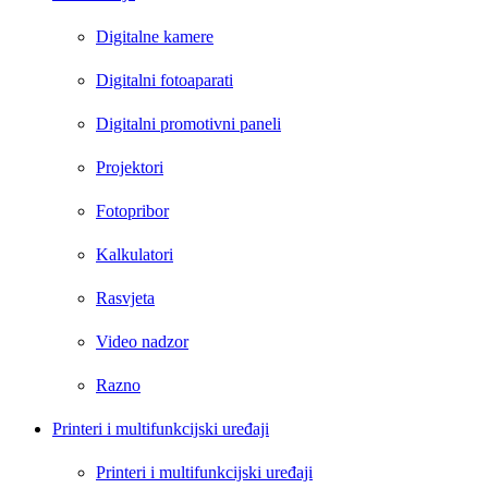
Digitalne kamere
Digitalni fotoaparati
Digitalni promotivni paneli
Projektori
Fotopribor
Kalkulatori
Rasvjeta
Video nadzor
Razno
Printeri i multifunkcijski uređaji
Printeri i multifunkcijski uređaji