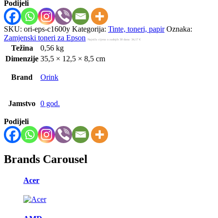
Podijeli
SKU:
ori-eps-c1600y
Kategorija:
Tinte, toneri, papir
Oznaka:
Zamjenski toneri za Epson
Najniža cijena u zadnjih 30 dana:
34,17
€
Težina
0,56 kg
Dimenzije
35,5 × 12,5 × 8,5 cm
Brand
Orink
Jamstvo
0 god.
Podijeli
Brands Carousel
Acer