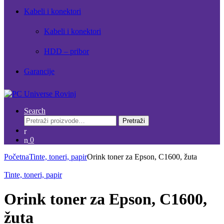
Kabeli i konektori
Kabeli i konektori
HDD – pribor
Garancije
Search
Pretraži:
Pretraži
0
Početna
Tinte, toneri, papir
Orink toner za Epson, C1600, žuta
Tinte, toneri, papir
Orink toner za Epson, C1600,
žuta