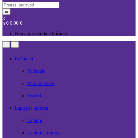
Search
for:
0
0,00
€
Nema proizvoda u košarici.
Open
Close
Računala
Računala
Mini računala
Serveri
Laptopi i oprema
Laptopi
Laptopi – oprema