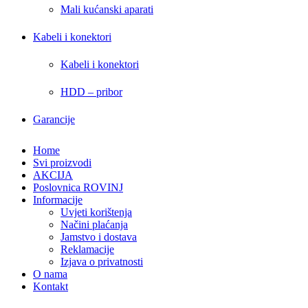
Mali kućanski aparati
Kabeli i konektori
Kabeli i konektori
HDD – pribor
Garancije
Home
Svi proizvodi
AKCIJA
Poslovnica ROVINJ
Informacije
Uvjeti korištenja
Načini plaćanja
Jamstvo i dostava
Reklamacije
Izjava o privatnosti
O nama
Kontakt