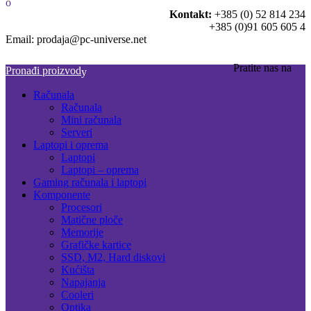
Kontakt:
+385 (0) 52 814 234
+385 (0)91 605 605 4
Email: prodaja@pc-universe.net
Pratite nas na
Pronađi proizvod
Računala
Računala
Mini računala
Serveri
Laptopi i oprema
Laptopi
Laptopi – oprema
Gaming računala i laptopi
Komponente
Procesori
Matične ploče
Memorije
Grafičke kartice
SSD, M2, Hard diskovi
Kućišta
Napajanja
Cooleri
Optika