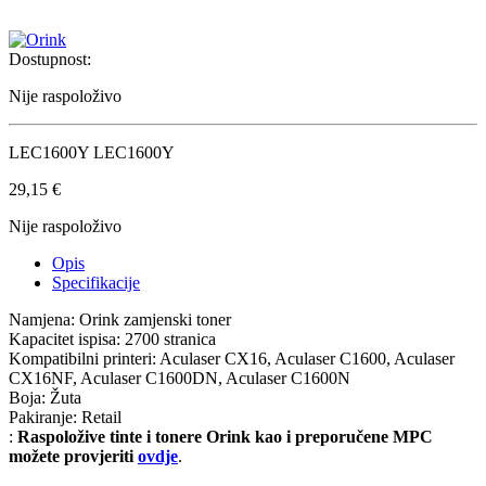
Dostupnost:
Nije raspoloživo
LEC1600Y LEC1600Y
29,15
€
Nije raspoloživo
Opis
Specifikacije
Namjena: Orink zamjenski toner
Kapacitet ispisa: 2700 stranica
Kompatibilni printeri: Aculaser CX16, Aculaser C1600, Aculaser
CX16NF, Aculaser C1600DN, Aculaser C1600N
Boja: Žuta
Pakiranje: Retail
:
Raspoložive tinte i tonere Orink kao i preporučene MPC
možete provjeriti
ovdje
.