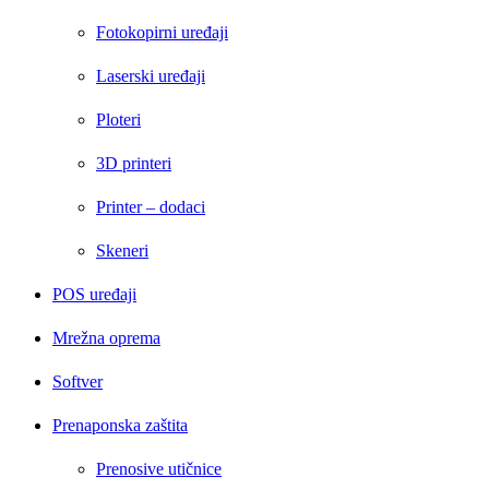
Fotokopirni uređaji
Laserski uređaji
Ploteri
3D printeri
Printer – dodaci
Skeneri
POS uređaji
Mrežna oprema
Softver
Prenaponska zaštita
Prenosive utičnice