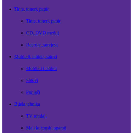
Tinte, toneri, papir
Tinte, toneri, papir
CD, DVD mediji
Baterije, sprejevi
Mobiteli, tableti, satovi
Mobiteli i tableti
Satovi
Punjači
Bijela tehnika
TV uređaji
Mali kućanski aparati