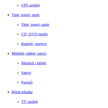
UPS uređaji
Tinte, toneri, papir
Tinte, toneri, papir
CD, DVD mediji
Baterije, sprejevi
Mobiteli, tableti, satovi
Mobiteli i tableti
Satovi
Punjači
Bijela tehnika
TV uređaji