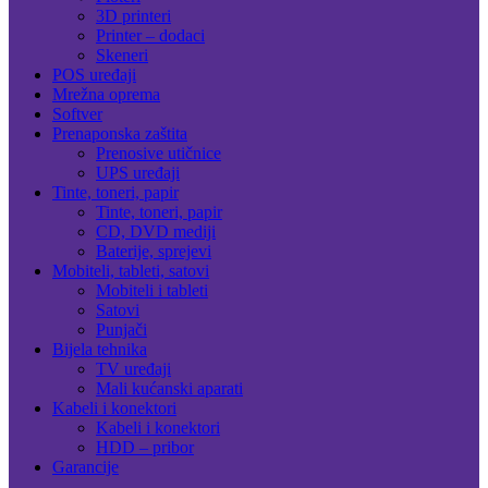
3D printeri
Printer – dodaci
Skeneri
POS uređaji
Mrežna oprema
Softver
Prenaponska zaštita
Prenosive utičnice
UPS uređaji
Tinte, toneri, papir
Tinte, toneri, papir
CD, DVD mediji
Baterije, sprejevi
Mobiteli, tableti, satovi
Mobiteli i tableti
Satovi
Punjači
Bijela tehnika
TV uređaji
Mali kućanski aparati
Kabeli i konektori
Kabeli i konektori
HDD – pribor
Garancije