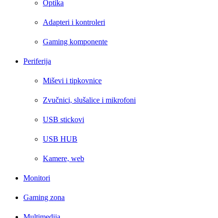
Optika
Adapteri i kontroleri
Gaming komponente
Periferija
Miševi i tipkovnice
Zvučnici, slušalice i mikrofoni
USB stickovi
USB HUB
Kamere, web
Monitori
Gaming zona
Multimedija