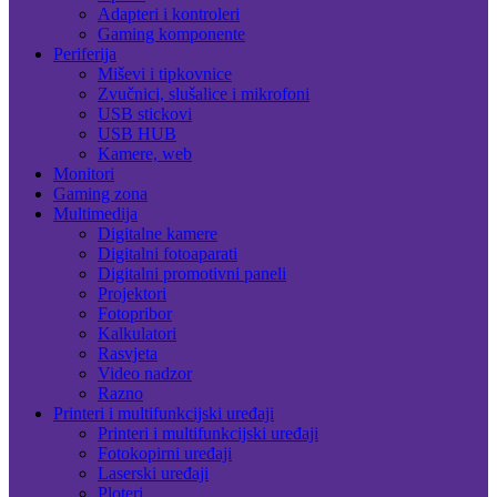
Adapteri i kontroleri
Gaming komponente
Periferija
Miševi i tipkovnice
Zvučnici, slušalice i mikrofoni
USB stickovi
USB HUB
Kamere, web
Monitori
Gaming zona
Multimedija
Digitalne kamere
Digitalni fotoaparati
Digitalni promotivni paneli
Projektori
Fotopribor
Kalkulatori
Rasvjeta
Video nadzor
Razno
Printeri i multifunkcijski uređaji
Printeri i multifunkcijski uređaji
Fotokopirni uređaji
Laserski uređaji
Ploteri