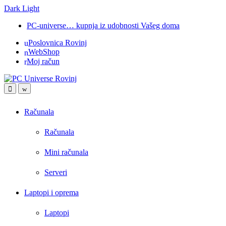
Dark
Light
Skip
Skip
PC-universe… kupnja iz udobnosti Vašeg doma
to
to
Poslovnica Rovinj
navigation
content
WebShop
Moj račun
Open
Close
Računala
Računala
Mini računala
Serveri
Laptopi i oprema
Laptopi