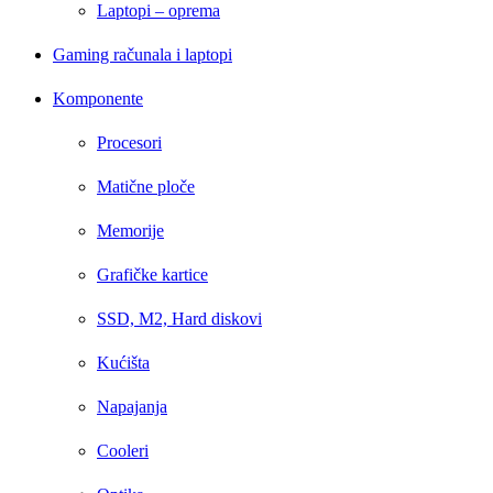
Laptopi – oprema
Gaming računala i laptopi
Komponente
Procesori
Matične ploče
Memorije
Grafičke kartice
SSD, M2, Hard diskovi
Kućišta
Napajanja
Cooleri