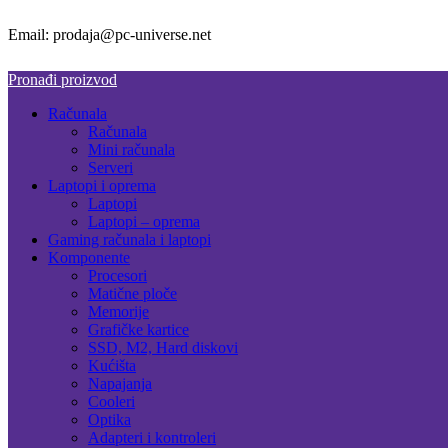
Email: prodaja@pc-universe.net
Pronađi proizvod
Računala
Računala
Mini računala
Serveri
Laptopi i oprema
Laptopi
Laptopi – oprema
Gaming računala i laptopi
Komponente
Procesori
Matične ploče
Memorije
Grafičke kartice
SSD, M2, Hard diskovi
Kućišta
Napajanja
Cooleri
Optika
Adapteri i kontroleri