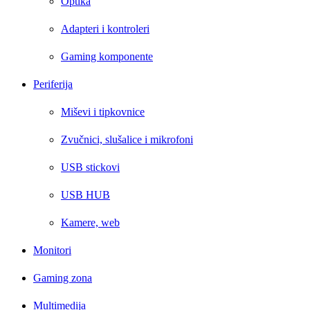
Optika
Adapteri i kontroleri
Gaming komponente
Periferija
Miševi i tipkovnice
Zvučnici, slušalice i mikrofoni
USB stickovi
USB HUB
Kamere, web
Monitori
Gaming zona
Multimedija