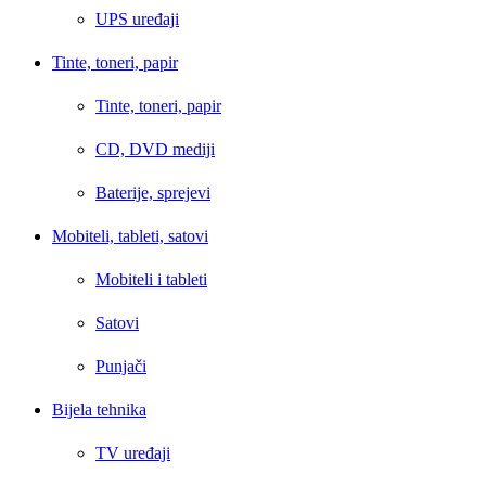
UPS uređaji
Tinte, toneri, papir
Tinte, toneri, papir
CD, DVD mediji
Baterije, sprejevi
Mobiteli, tableti, satovi
Mobiteli i tableti
Satovi
Punjači
Bijela tehnika
TV uređaji