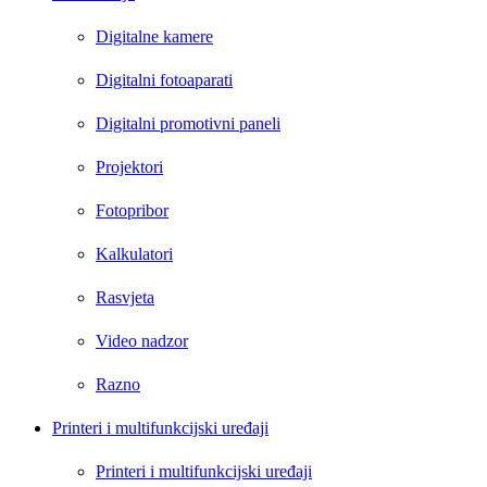
Digitalne kamere
Digitalni fotoaparati
Digitalni promotivni paneli
Projektori
Fotopribor
Kalkulatori
Rasvjeta
Video nadzor
Razno
Printeri i multifunkcijski uređaji
Printeri i multifunkcijski uređaji