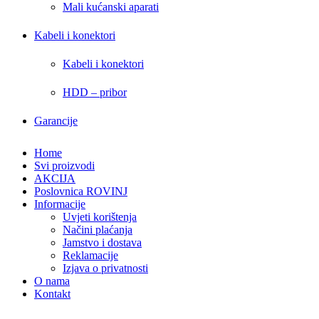
Mali kućanski aparati
Kabeli i konektori
Kabeli i konektori
HDD – pribor
Garancije
Home
Svi proizvodi
AKCIJA
Poslovnica ROVINJ
Informacije
Uvjeti korištenja
Načini plaćanja
Jamstvo i dostava
Reklamacije
Izjava o privatnosti
O nama
Kontakt