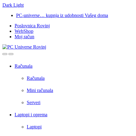
Dark
Light
Skip
Skip
PC-universe… kupnja iz udobnosti Vašeg doma
to
to
Poslovnica Rovinj
navigation
content
WebShop
Moj račun
Open
Close
Računala
Računala
Mini računala
Serveri
Laptopi i oprema
Laptopi