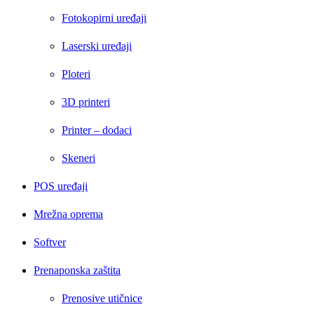
Fotokopirni uređaji
Laserski uređaji
Ploteri
3D printeri
Printer – dodaci
Skeneri
POS uređaji
Mrežna oprema
Softver
Prenaponska zaštita
Prenosive utičnice