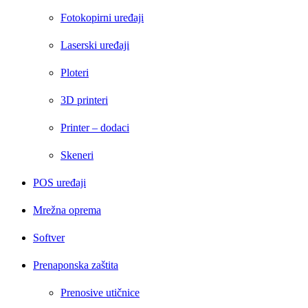
Fotokopirni uređaji
Laserski uređaji
Ploteri
3D printeri
Printer – dodaci
Skeneri
POS uređaji
Mrežna oprema
Softver
Prenaponska zaštita
Prenosive utičnice