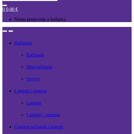
for:
0
0,00
€
Nema proizvoda u košarici.
Open
Close
Računala
Računala
Mini računala
Serveri
Laptopi i oprema
Laptopi
Laptopi – oprema
Gaming računala i laptopi