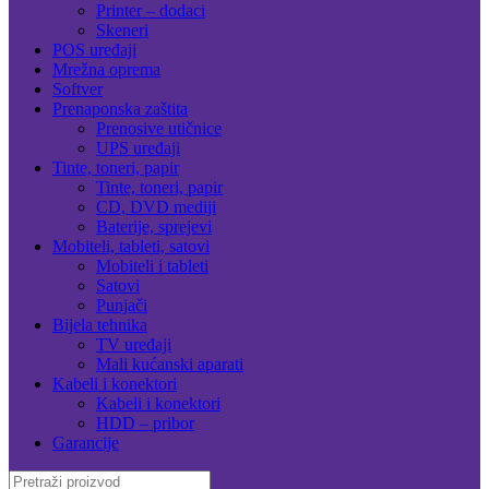
Printer – dodaci
Skeneri
POS uređaji
Mrežna oprema
Softver
Prenaponska zaštita
Prenosive utičnice
UPS uređaji
Tinte, toneri, papir
Tinte, toneri, papir
CD, DVD mediji
Baterije, sprejevi
Mobiteli, tableti, satovi
Mobiteli i tableti
Satovi
Punjači
Bijela tehnika
TV uređaji
Mali kućanski aparati
Kabeli i konektori
Kabeli i konektori
HDD – pribor
Garancije
Search