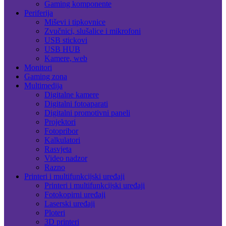
Gaming komponente
Periferija
Miševi i tipkovnice
Zvučnici, slušalice i mikrofoni
USB stickovi
USB HUB
Kamere, web
Monitori
Gaming zona
Multimedija
Digitalne kamere
Digitalni fotoaparati
Digitalni promotivni paneli
Projektori
Fotopribor
Kalkulatori
Rasvjeta
Video nadzor
Razno
Printeri i multifunkcijski uređaji
Printeri i multifunkcijski uređaji
Fotokopirni uređaji
Laserski uređaji
Ploteri
3D printeri