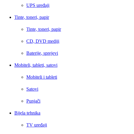
UPS uređaji
Tinte, toneri, papir
Tinte, toneri, papir
CD, DVD mediji
Baterije, sprejevi
Mobiteli, tableti, satovi
Mobiteli i tableti
Satovi
Punjači
Bijela tehnika
TV uređaji