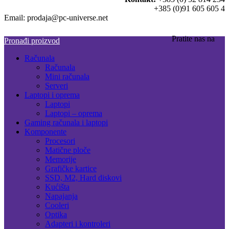
+385 (0)91 605 605 4
Email: prodaja@pc-universe.net
Pratite nas na
Pronađi proizvod
Računala
Računala
Mini računala
Serveri
Laptopi i oprema
Laptopi
Laptopi – oprema
Gaming računala i laptopi
Komponente
Procesori
Matične ploče
Memorije
Grafičke kartice
SSD, M2, Hard diskovi
Kućišta
Napajanja
Cooleri
Optika
Adapteri i kontroleri