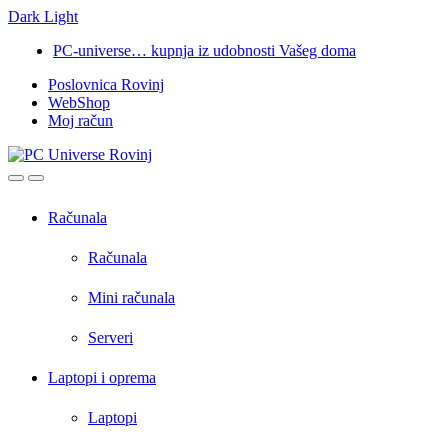
Dark
Light
Skip
Skip
PC-universe… kupnja iz udobnosti Vašeg doma
to
to
Poslovnica Rovinj
navigation
content
WebShop
Moj račun
Open
Close
Računala
Računala
Mini računala
Serveri
Laptopi i oprema
Laptopi