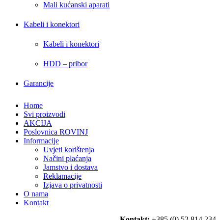
Mali kućanski aparati
Kabeli i konektori
Kabeli i konektori
HDD – pribor
Garancije
Home
Svi proizvodi
AKCIJA
Poslovnica ROVINJ
Informacije
Uvjeti korištenja
Načini plaćanja
Jamstvo i dostava
Reklamacije
Izjava o privatnosti
O nama
Kontakt
Kontakt:
+385 (0) 52 814 234