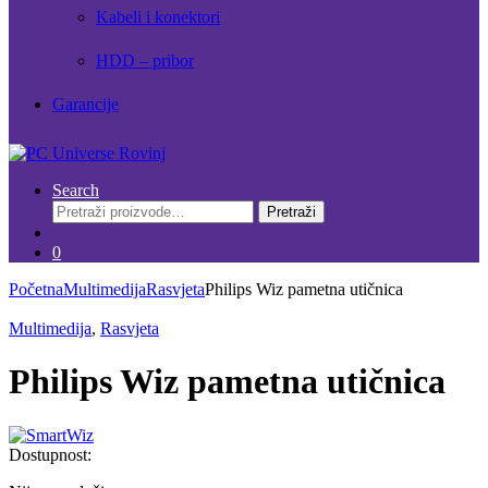
Kabeli i konektori
HDD – pribor
Garancije
Search
Pretraži:
Pretraži
0
Početna
Multimedija
Rasvjeta
Philips Wiz pametna utičnica
Multimedija
,
Rasvjeta
Philips Wiz pametna utičnica
Dostupnost: