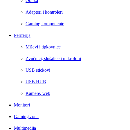
Optika
Adapteri i kontroleri
Gaming komponente
Periferija
Miševi i tipkovnice
Zvučnici, slušalice i mikrofoni
USB stickovi
USB HUB
Kamere, web
Monitori
Gaming zona
Multimedija