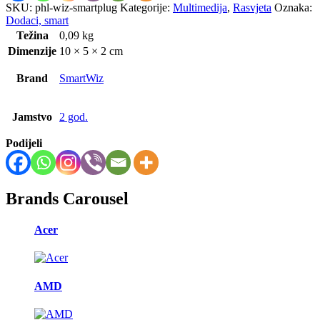
SKU:
phl-wiz-smartplug
Kategorije:
Multimedija
,
Rasvjeta
Oznaka:
Dodaci, smart
Težina
0,09 kg
Dimenzije
10 × 5 × 2 cm
Brand
SmartWiz
Jamstvo
2 god.
Podijeli
Brands Carousel
Acer
AMD