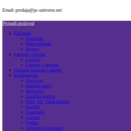
Email: prodaja@pc-universe.net
Pronađi proizvod
Računala
Računala
Mini računala
Serveri
Laptopi i oprema
Laptopi
Laptopi – oprema
Gaming računala i laptopi
Komponente
Procesori
Matične ploče
Memorije
Grafičke kartice
SSD, M2, Hard diskovi
Kućišta
Napajanja
Cooleri
Optika
Adapteri i kontroleri