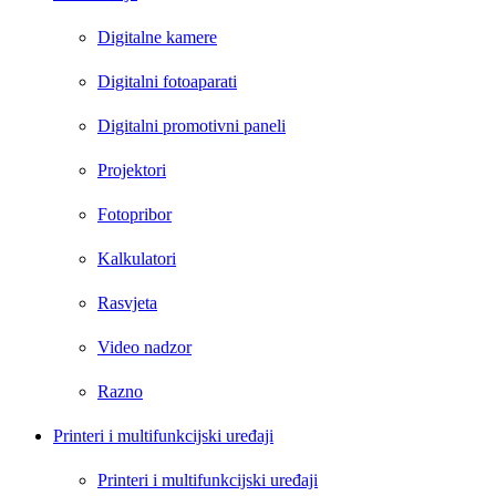
Digitalne kamere
Digitalni fotoaparati
Digitalni promotivni paneli
Projektori
Fotopribor
Kalkulatori
Rasvjeta
Video nadzor
Razno
Printeri i multifunkcijski uređaji
Printeri i multifunkcijski uređaji