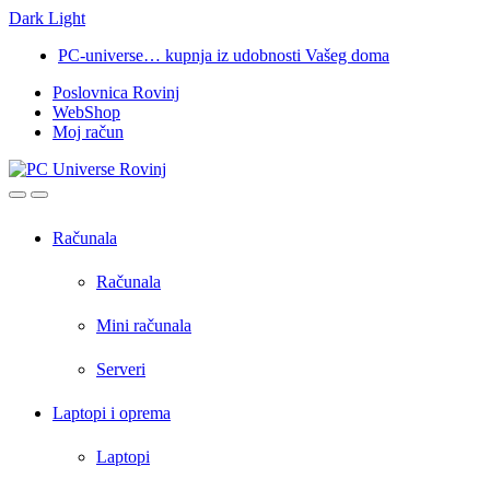
Dark
Light
Skip
Skip
PC-universe… kupnja iz udobnosti Vašeg doma
to
to
Poslovnica Rovinj
navigation
content
WebShop
Moj račun
Open
Close
Računala
Računala
Mini računala
Serveri
Laptopi i oprema
Laptopi