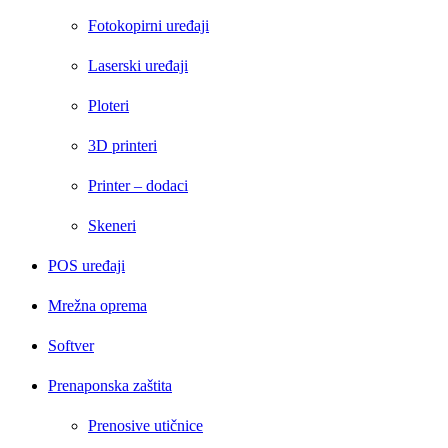
Fotokopirni uređaji
Laserski uređaji
Ploteri
3D printeri
Printer – dodaci
Skeneri
POS uređaji
Mrežna oprema
Softver
Prenaponska zaštita
Prenosive utičnice