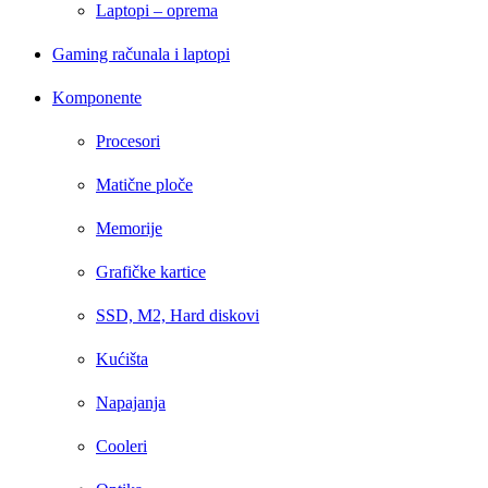
Laptopi – oprema
Gaming računala i laptopi
Komponente
Procesori
Matične ploče
Memorije
Grafičke kartice
SSD, M2, Hard diskovi
Kućišta
Napajanja
Cooleri