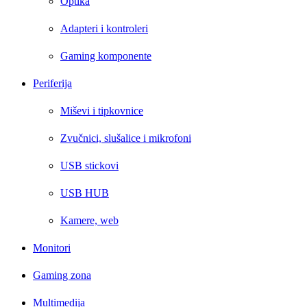
Optika
Adapteri i kontroleri
Gaming komponente
Periferija
Miševi i tipkovnice
Zvučnici, slušalice i mikrofoni
USB stickovi
USB HUB
Kamere, web
Monitori
Gaming zona
Multimedija