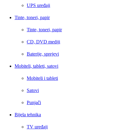
UPS uređaji
Tinte, toneri, papir
Tinte, toneri, papir
CD, DVD mediji
Baterije, sprejevi
Mobiteli, tableti, satovi
Mobiteli i tableti
Satovi
Punjači
Bijela tehnika
TV uređaji