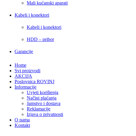
Mali kućanski aparati
Kabeli i konektori
Kabeli i konektori
HDD – pribor
Garancije
Home
Svi proizvodi
AKCIJA
Poslovnica ROVINJ
Informacije
Uvjeti korištenja
Načini plaćanja
Jamstvo i dostava
Reklamacije
Izjava o privatnosti
O nama
Kontakt