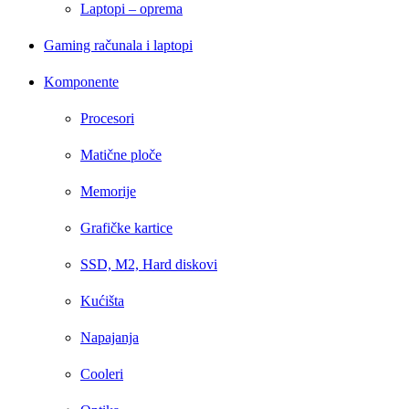
Laptopi – oprema
Gaming računala i laptopi
Komponente
Procesori
Matične ploče
Memorije
Grafičke kartice
SSD, M2, Hard diskovi
Kućišta
Napajanja
Cooleri