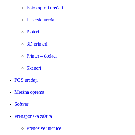
Fotokopirni uređaji
Laserski uređaji
Ploteri
3D printeri
Printer – dodaci
Skeneri
POS uređaji
Mrežna oprema
Softver
Prenaponska zaštita
Prenosive utičnice