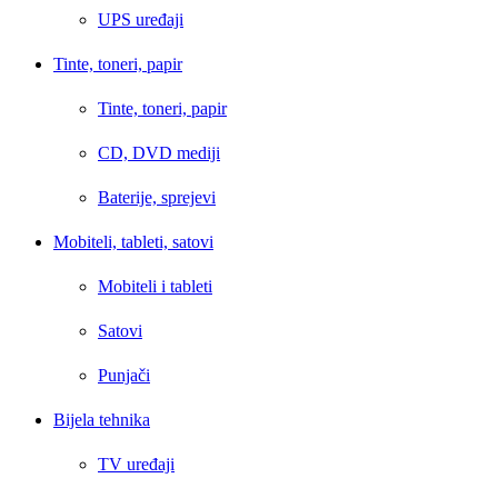
UPS uređaji
Tinte, toneri, papir
Tinte, toneri, papir
CD, DVD mediji
Baterije, sprejevi
Mobiteli, tableti, satovi
Mobiteli i tableti
Satovi
Punjači
Bijela tehnika
TV uređaji