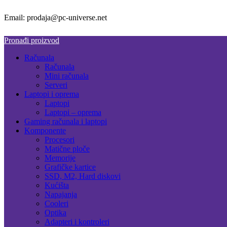
Email: prodaja@pc-universe.net
Pronađi proizvod
Računala
Računala
Mini računala
Serveri
Laptopi i oprema
Laptopi
Laptopi – oprema
Gaming računala i laptopi
Komponente
Procesori
Matične ploče
Memorije
Grafičke kartice
SSD, M2, Hard diskovi
Kućišta
Napajanja
Cooleri
Optika
Adapteri i kontroleri