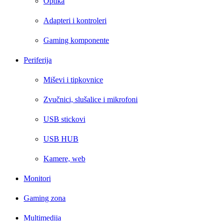
Optika
Adapteri i kontroleri
Gaming komponente
Periferija
Miševi i tipkovnice
Zvučnici, slušalice i mikrofoni
USB stickovi
USB HUB
Kamere, web
Monitori
Gaming zona
Multimedija