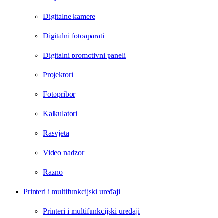
Digitalne kamere
Digitalni fotoaparati
Digitalni promotivni paneli
Projektori
Fotopribor
Kalkulatori
Rasvjeta
Video nadzor
Razno
Printeri i multifunkcijski uređaji
Printeri i multifunkcijski uređaji