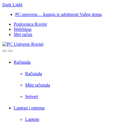
Dark
Light
Skip
Skip
PC-universe… kupnja iz udobnosti Vašeg doma
to
to
Poslovnica Rovinj
navigation
content
WebShop
Moj račun
Open
Close
Računala
Računala
Mini računala
Serveri
Laptopi i oprema
Laptopi