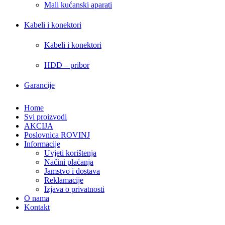
Mali kućanski aparati
Kabeli i konektori
Kabeli i konektori
HDD – pribor
Garancije
Home
Svi proizvodi
AKCIJA
Poslovnica ROVINJ
Informacije
Uvjeti korištenja
Načini plaćanja
Jamstvo i dostava
Reklamacije
Izjava o privatnosti
O nama
Kontakt