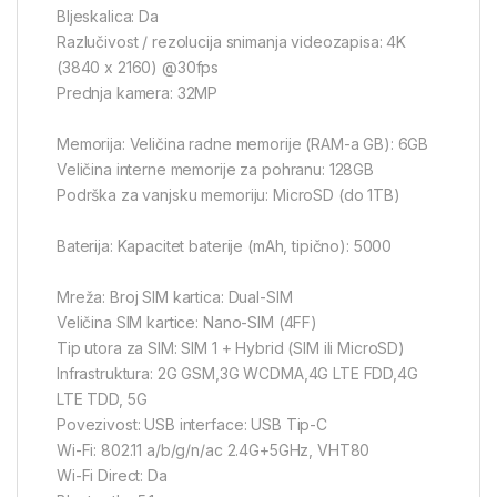
Bljeskalica: Da
Razlučivost / rezolucija snimanja videozapisa: 4K
(3840 x 2160) @30fps
Prednja kamera: 32MP
Memorija: Veličina radne memorije (RAM-a GB): 6GB
Veličina interne memorije za pohranu: 128GB
Podrška za vanjsku memoriju: MicroSD (do 1TB)
Baterija: Kapacitet baterije (mAh, tipično): 5000
Mreža: Broj SIM kartica: Dual-SIM
Veličina SIM kartice: Nano-SIM (4FF)
Tip utora za SIM: SIM 1 + Hybrid (SIM ili MicroSD)
Infrastruktura: 2G GSM,3G WCDMA,4G LTE FDD,4G
LTE TDD, 5G
Povezivost: USB interface: USB Tip-C
Wi-Fi: 802.11 a/b/g/n/ac 2.4G+5GHz, VHT80
Wi-Fi Direct: Da