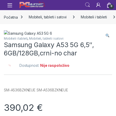
Skip to navigation
Skip to content
Open
0
Početna
Mobiteli, tableti i satovi
Mobiteli i tableti
Mobiteli i tableti
,
Mobiteli, tableti i satovi
Samsung Galaxy A53 5G 6,5″,
6GB/128GB,crni-no char
Dostupnost:
Nije raspoloživo
SM-A536BZKNEUE SM-A536BZKNEUE
390,02
€