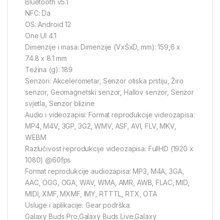
Bluetooth v5.1
NFC: Da
OS: Android 12
One UI 4.1
Dimenzije i masa: Dimenzije (VxŠxD, mm): 159,6 x
74.8 x 8.1 mm
Težina (g): 189
Senzori: Akcelerometar, Senzor otiska prstiju, Žiro
senzor, Geomagnetski senzor, Hallov senzor, Senzor
svjetla, Senzor blizine
Audio i videozapisi: Format reprodukcije videozapisa:
MP4, M4V, 3GP, 3G2, WMV, ASF, AVI, FLV, MKV,
WEBM
Razlučivost reprodukcije videozapisa: FullHD (1920 x
1080) @60fps
Format reprodukcije audiozapisa: MP3, M4A, 3GA,
AAC, OGG, OGA, WAV, WMA, AMR, AWB, FLAC, MID,
MIDI, XMF, MXMF, IMY, RTTTL, RTX, OTA
Usluge i aplikacije: Gear podrška:
Galaxy Buds Pro,Galaxy Buds Live,Galaxy