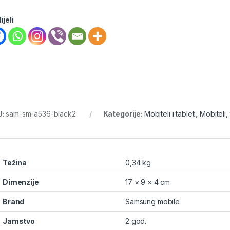
ijeli
U:
sam-sm-a536-black2
Kategorije:
Mobiteli i tableti
,
Mobiteli, 
Težina
0,34 kg
Dimenzije
17 × 9 × 4 cm
Brand
Samsung mobile
Jamstvo
2 god.