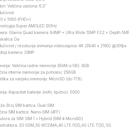
on: Veličina zaslona: 6,5″
lučivost
0 x 1080 (FHD+)
nologija Super AMOLED 120Hz
era: Glavna Quad kamera: 64MP + Ultra Wide 12MP F2.2 + Depth 5M
skalica: Da
lučivost / rezolucija snimanja videozapisa: 4K (3840 x 2160) @30fps
dnja kamera: 32MP
orija: Veličina radne memorije (RAM-a GB): 8GB
ičina interne memorije za pohranu: 256GB
rška za vanjsku memoriju: MicroSD (do 1TB)
rija: Kapacitet baterije (mAh, tipično): 5000
ža: Broj SIM kartica: Dual-SIM
ičina SIM kartice: Nano-SIM (4FF)
 utora za SIM: SIM 1 + Hybrid (SIM ili MicroSD)
rastruktura: 2G GSM,3G WCDMA,4G LTE FDD,4G LTE TDD, 5G