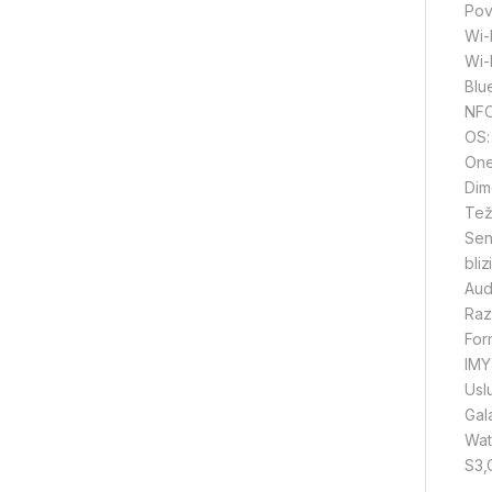
Pov
Wi-
Wi-F
Blu
NFC
OS:
One
Dim
Tež
Sen
bliz
Aud
Raz
For
IMY
Usl
Gal
Wat
S3,