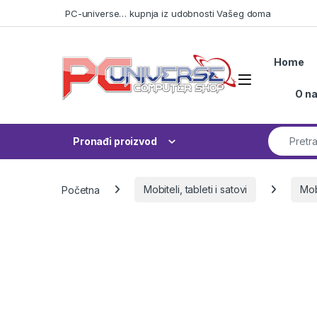
Skip to navigation
Skip to content
PC-universe… kupnja iz udobnosti Vašeg doma
Home
Open
O n
Search fo
Pronađi proizvod
Početna
Mobiteli, tableti i satovi
Mobi