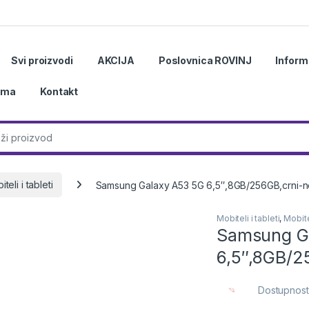
Svi proizvodi
AKCIJA
Poslovnica ROVINJ
Inform
ama
Kontakt
r:
teli i tableti
Samsung Galaxy A53 5G 6,5″,8GB/256GB,crni-n
Mobiteli i tableti
,
Mobitel
Samsung G
6,5″,8GB/2
Dostupnost