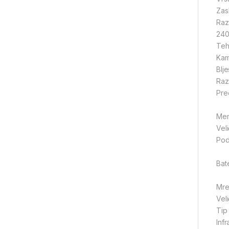
Zasl
Raz
240
Teh
Kam
Blje
Raz
Pre
Mem
Vel
Pod
Bate
Mre
Vel
Tip
Inf