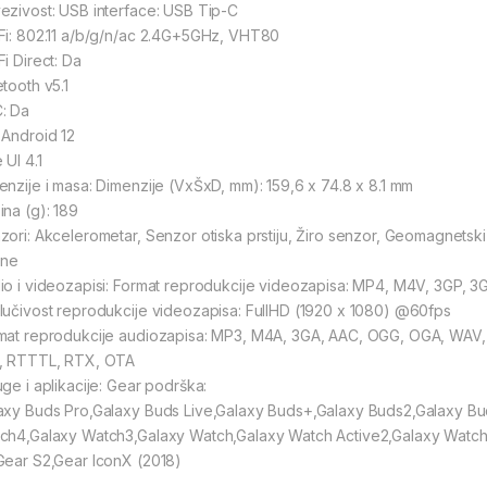
ezivost: USB interface: USB Tip-C
Fi: 802.11 a/b/g/n/ac 2.4G+5GHz, VHT80
i Direct: Da
etooth v5.1
: Da
 Android 12
 UI 4.1
enzije i masa: Dimenzije (VxŠxD, mm): 159,6 x 74.8 x 8.1 mm
ina (g): 189
zori: Akcelerometar, Senzor otiska prstiju, Žiro senzor, Geomagnetski
ine
io i videozapisi: Format reprodukcije videozapisa: MP4, M4V, 3GP, 
lučivost reprodukcije videozapisa: FullHD (1920 x 1080) @60fps
mat reprodukcije audiozapisa: MP3, M4A, 3GA, AAC, OGG, OGA, WAV
, RTTTL, RTX, OTA
uge i aplikacije: Gear podrška:
axy Buds Pro,Galaxy Buds Live,Galaxy Buds+,Galaxy Buds2,Galaxy Buds,
ch4,Galaxy Watch3,Galaxy Watch,Galaxy Watch Active2,Galaxy Watch A
Gear S2,Gear IconX (2018)