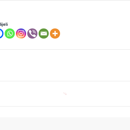
ijeli