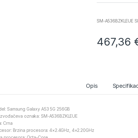
SM-A536BZKLEUE S
467,36
Opis
Specifikac
el: Samsung Galaxy A53 5G 256GB
izvođačeva oznaka: SM-A536BZKLEUE
a: Crna
cesor: Brzina procesora: 4×2.4GHz, 4×2.20GHz
ta procesora: Octa-Core