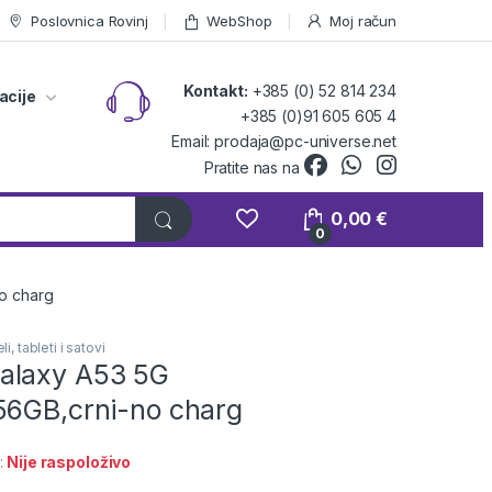
Poslovnica Rovinj
WebShop
Moj račun
Kontakt:
+385 (0) 52 814 234
acije
+385 (0)91 605 605 4
Email: prodaja@pc-universe.net
Pratite nas na
0,00
€
0
o charg
i, tableti i satovi
alaxy A53 5G
56GB,crni-no charg
:
Nije raspoloživo