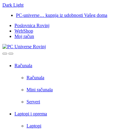
Dark
Light
Skip
Skip
PC-universe… kupnja iz udobnosti Vašeg doma
to
to
Poslovnica Rovinj
navigation
content
WebShop
Moj račun
Open
Close
Računala
Računala
Mini računala
Serveri
Laptopi i oprema
Laptopi