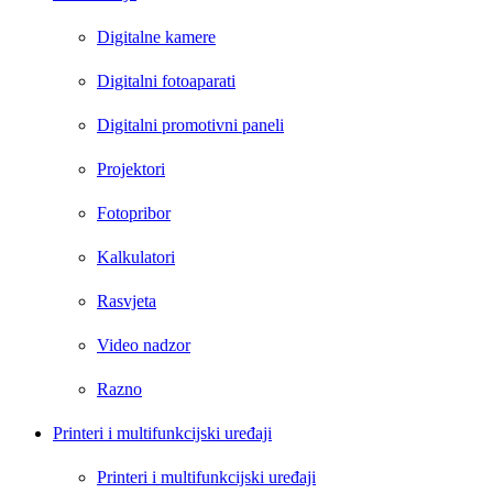
Digitalne kamere
Digitalni fotoaparati
Digitalni promotivni paneli
Projektori
Fotopribor
Kalkulatori
Rasvjeta
Video nadzor
Razno
Printeri i multifunkcijski uređaji
Printeri i multifunkcijski uređaji