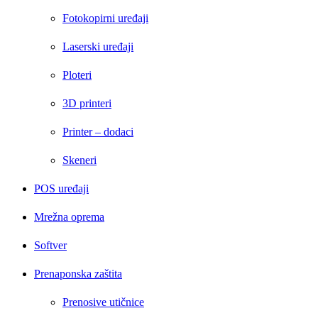
Fotokopirni uređaji
Laserski uređaji
Ploteri
3D printeri
Printer – dodaci
Skeneri
POS uređaji
Mrežna oprema
Softver
Prenaponska zaštita
Prenosive utičnice