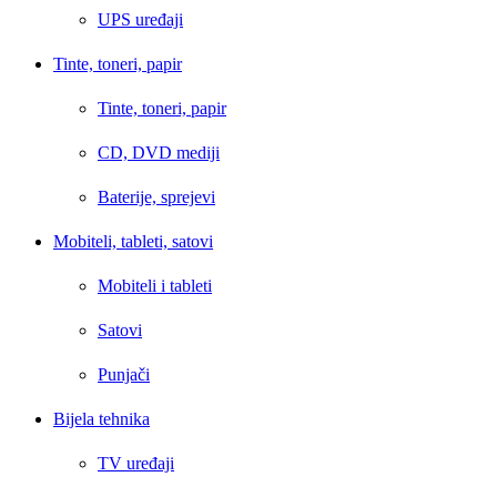
UPS uređaji
Tinte, toneri, papir
Tinte, toneri, papir
CD, DVD mediji
Baterije, sprejevi
Mobiteli, tableti, satovi
Mobiteli i tableti
Satovi
Punjači
Bijela tehnika
TV uređaji