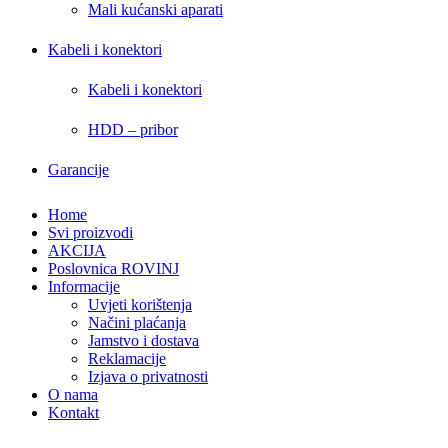
Mali kućanski aparati
Kabeli i konektori
Kabeli i konektori
HDD – pribor
Garancije
Home
Svi proizvodi
AKCIJA
Poslovnica ROVINJ
Informacije
Uvjeti korištenja
Načini plaćanja
Jamstvo i dostava
Reklamacije
Izjava o privatnosti
O nama
Kontakt