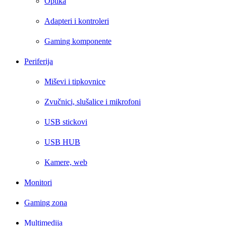
Optika
Adapteri i kontroleri
Gaming komponente
Periferija
Miševi i tipkovnice
Zvučnici, slušalice i mikrofoni
USB stickovi
USB HUB
Kamere, web
Monitori
Gaming zona
Multimedija