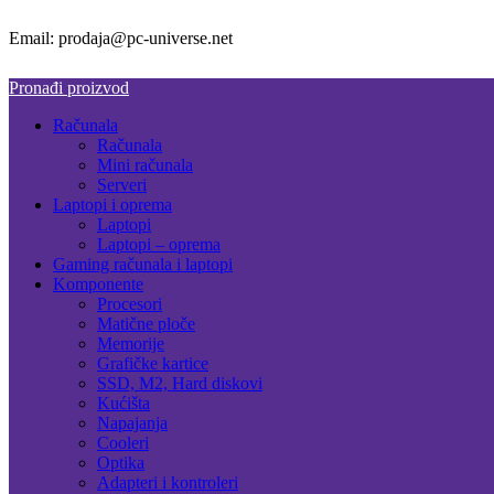
Email: prodaja@pc-universe.net
Pronađi proizvod
Računala
Računala
Mini računala
Serveri
Laptopi i oprema
Laptopi
Laptopi – oprema
Gaming računala i laptopi
Komponente
Procesori
Matične ploče
Memorije
Grafičke kartice
SSD, M2, Hard diskovi
Kućišta
Napajanja
Cooleri
Optika
Adapteri i kontroleri