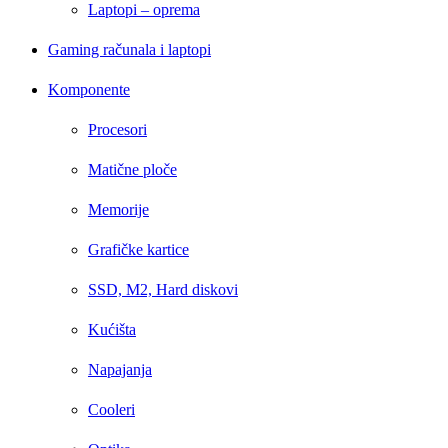
Laptopi – oprema
Gaming računala i laptopi
Komponente
Procesori
Matične ploče
Memorije
Grafičke kartice
SSD, M2, Hard diskovi
Kućišta
Napajanja
Cooleri