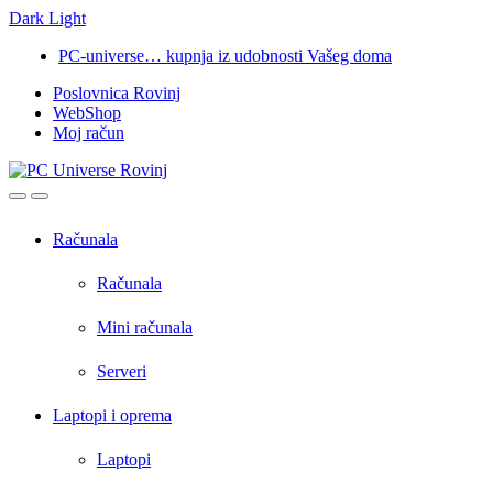
Dark
Light
Skip
Skip
PC-universe… kupnja iz udobnosti Vašeg doma
to
to
Poslovnica Rovinj
navigation
content
WebShop
Moj račun
Open
Close
Računala
Računala
Mini računala
Serveri
Laptopi i oprema
Laptopi