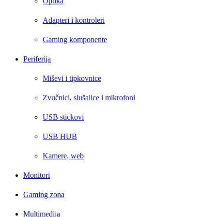
Optika
Adapteri i kontroleri
Gaming komponente
Periferija
Miševi i tipkovnice
Zvučnici, slušalice i mikrofoni
USB stickovi
USB HUB
Kamere, web
Monitori
Gaming zona
Multimedija