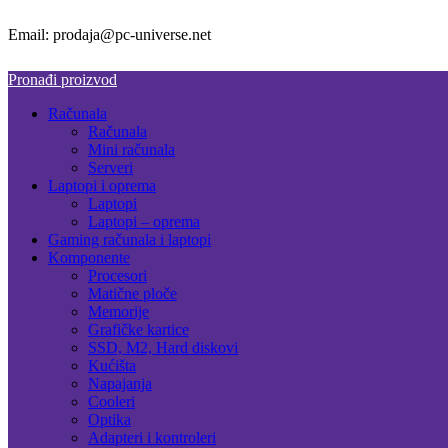
Email: prodaja@pc-universe.net
Pronađi proizvod
Računala
Računala
Mini računala
Serveri
Laptopi i oprema
Laptopi
Laptopi – oprema
Gaming računala i laptopi
Komponente
Procesori
Matične ploče
Memorije
Grafičke kartice
SSD, M2, Hard diskovi
Kućišta
Napajanja
Cooleri
Optika
Adapteri i kontroleri