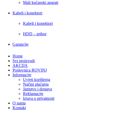
Mali kućanski aparati
Kabeli i konektori
Kabeli i konektori
HDD – pribor
Garancije
Home
Svi proizvodi
AKCIJA
Poslovnica ROVINJ
Informacije
Uvjeti korištenja
Načini plaćanja
Jamstvo i dostava
Reklamacije
Izjava o privatnosti
O nama
Kontakt