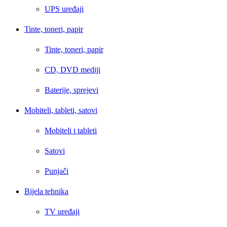
UPS uređaji
Tinte, toneri, papir
Tinte, toneri, papir
CD, DVD mediji
Baterije, sprejevi
Mobiteli, tableti, satovi
Mobiteli i tableti
Satovi
Punjači
Bijela tehnika
TV uređaji