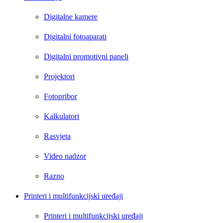
Digitalne kamere
Digitalni fotoaparati
Digitalni promotivni paneli
Projektori
Fotopribor
Kalkulatori
Rasvjeta
Video nadzor
Razno
Printeri i multifunkcijski uređaji
Printeri i multifunkcijski uređaji