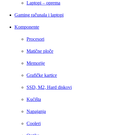
Laptopi – oprema
Gaming računala i laptopi
Komponente
Procesori
Matične ploče
Memorije
Grafičke kartice
SSD, M2, Hard diskovi
Kućišta
Napajanja
Cooleri