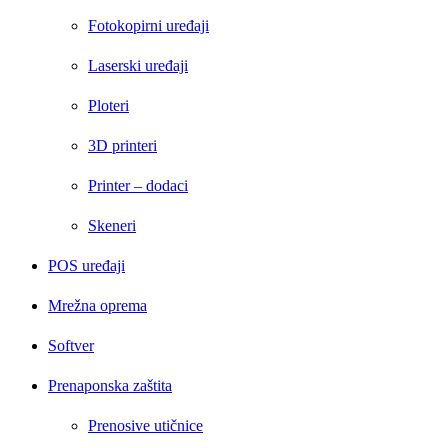
Fotokopirni uređaji
Laserski uređaji
Ploteri
3D printeri
Printer – dodaci
Skeneri
POS uređaji
Mrežna oprema
Softver
Prenaponska zaštita
Prenosive utičnice