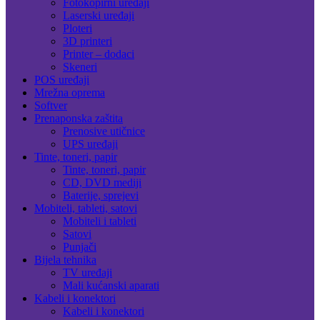
Fotokopirni uređaji
Laserski uređaji
Ploteri
3D printeri
Printer – dodaci
Skeneri
POS uređaji
Mrežna oprema
Softver
Prenaponska zaštita
Prenosive utičnice
UPS uređaji
Tinte, toneri, papir
Tinte, toneri, papir
CD, DVD mediji
Baterije, sprejevi
Mobiteli, tableti, satovi
Mobiteli i tableti
Satovi
Punjači
Bijela tehnika
TV uređaji
Mali kućanski aparati
Kabeli i konektori
Kabeli i konektori