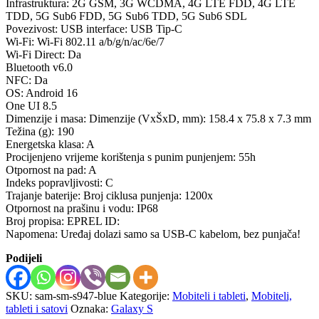
Infrastruktura: 2G GSM, 3G WCDMA, 4G LTE FDD, 4G LTE
TDD, 5G Sub6 FDD, 5G Sub6 TDD, 5G Sub6 SDL
Povezivost: USB interface: USB Tip-C
Wi-Fi: Wi-Fi 802.11 a/b/g/n/ac/6e/7
Wi-Fi Direct: Da
Bluetooth v6.0
NFC: Da
OS: Android 16
One UI 8.5
Dimenzije i masa: Dimenzije (VxŠxD, mm): 158.4 x 75.8 x 7.3 mm
Težina (g): 190
Energetska klasa: A
Procijenjeno vrijeme korištenja s punim punjenjem: 55h
Otpornost na pad: A
Indeks popravljivosti: C
Trajanje baterije: Broj ciklusa punjenja: 1200x
Otpornost na prašinu i vodu: IP68
Broj propisa: EPREL ID:
Napomena: Uređaj dolazi samo sa USB-C kabelom, bez punjača!
Podijeli
SKU:
sam-sm-s947-blue
Kategorije:
Mobiteli i tableti
,
Mobiteli,
tableti i satovi
Oznaka:
Galaxy S