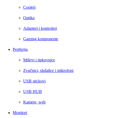
Cooleri
Optika
Adapteri i kontroleri
Gaming komponente
Periferija
Miševi i tipkovnice
Zvučnici, slušalice i mikrofoni
USB stickovi
USB HUB
Kamere, web
Monitori