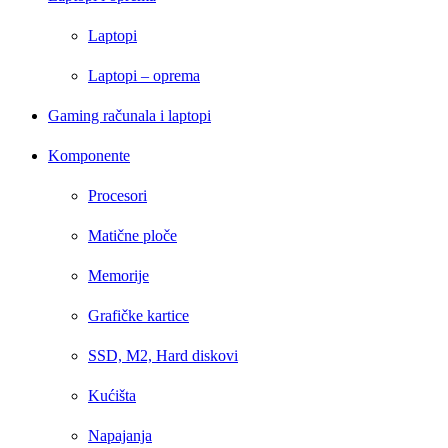
Laptopi
Laptopi – oprema
Gaming računala i laptopi
Komponente
Procesori
Matične ploče
Memorije
Grafičke kartice
SSD, M2, Hard diskovi
Kućišta
Napajanja