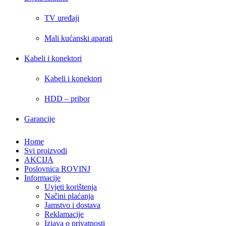
TV uređaji
Mali kućanski aparati
Kabeli i konektori
Kabeli i konektori
HDD – pribor
Garancije
Home
Svi proizvodi
AKCIJA
Poslovnica ROVINJ
Informacije
Uvjeti korištenja
Načini plaćanja
Jamstvo i dostava
Reklamacije
Izjava o privatnosti