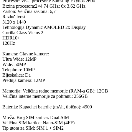
Procesor: Vrsta procesora: Samsung Exynos 2600
Brzina procesora:2×4.74 GHz; 6x 3.62 GHz
Zaslon: Veličina zaslona: 6,7″
Razluč ivost
3120 x 1440
Tehnologija Dynamic AMOLED 2x Display
Gorilla Glass Victus 2
HDR10+
120Hz
Kamera: Glavne kamere:
Ultra Wide: 12MP
Wide: 50MP
Telephoto: 10MP
Bljeskalica: Da
Prednja kamera: 12MP
Memorija: Veličina radne memorije (RAM-a GB): 12GB
Veličina interne memorije za pohranu: 256GB
Baterija: Kapacitet baterije (mAh, tipično): 4900
Mreža: Broj SIM kartica: Dual-SIM
Veličina SIM kartice: Nano-SIM (4FF)
Tip utora za SIM: SIM 1 + SIM2