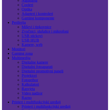
Napajanja
Cooleri
Optika
Adapteri i kontroleri
Gaming komponente
Periferija
Miševi i tipkovnice
Zvučnici, slušalice i mikrofoni
USB stickovi
USB HUB
Kamere, web
Monitori
Gaming zona
Multimedija
Digitalne kamere
Digitalni fotoaparati
Digitalni promotivni paneli
Projektori
Fotopribor
Kalkulatori
Rasvjeta
Video nadzor
Razno
Printeri i multifunkcijski uređaji
Printeri i multifunkcijski uređaji