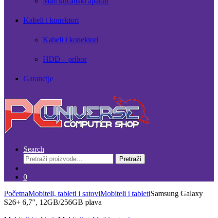
Mali kućanski aparati
Kabeli i konektori
Kabeli i konektori
HDD – pribor
Garancije
Search
Pretraži:
Pretraži
0
Početna
Mobiteli, tableti i satovi
Mobiteli i tableti
Samsung Galaxy
S26+ 6,7″, 12GB/256GB plava