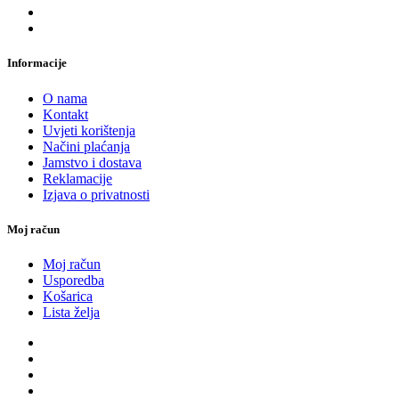
Informacije
O nama
Kontakt
Uvjeti korištenja
Načini plaćanja
Jamstvo i dostava
Reklamacije
Izjava o privatnosti
Moj račun
Moj račun
Usporedba
Košarica
Lista želja