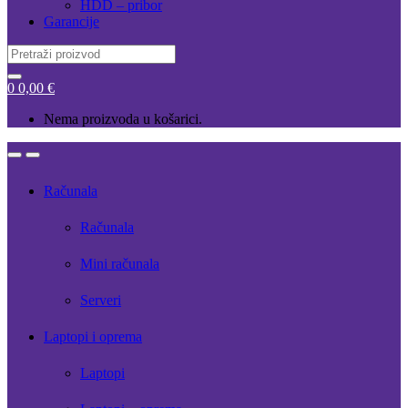
HDD – pribor
Garancije
Search
for:
0
0,00
€
Nema proizvoda u košarici.
Open
Close
Računala
Računala
Mini računala
Serveri
Laptopi i oprema
Laptopi