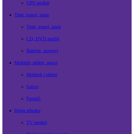
UPS uređaji
Tinte, toneri, papir
Tinte, toneri, papir
CD, DVD mediji
Baterije, sprejevi
Mobiteli, tableti, satovi
Mobiteli i tableti
Satovi
Punjači
Bijela tehnika
TV uređaji