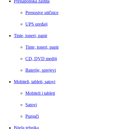
Prenaponska zaštita
Prenosive utičnice
UPS uređaji
Tinte, toneri, papir
Tinte, toneri, papir
CD, DVD mediji
Baterije, sprejevi
Mobiteli, tableti, satovi
Mobiteli i tableti
Satovi
Punjači
Bijela tehnika