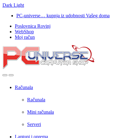
Dark
Light
Skip
Skip
PC-universe… kupnja iz udobnosti Vašeg doma
to
to
Poslovnica Rovinj
navigation
content
WebShop
Moj račun
Open
Close
Računala
Računala
Mini računala
Serveri
Laptopi i oprema