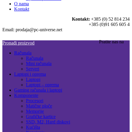
O nama
Kontakt
Kontakt:
+385 (0) 52 814 234
+385 (0)91 605 605 4
Email: prodaja@pc-universe.net
Pratite nas na
Pronađi proizvod
Računala
Računala
Mini računala
Serveri
Laptopi i oprema
Laptopi
Laptopi – oprema
Gaming računala i laptopi
Komponente
Procesori
Matične ploče
Memorije
Grafičke kartice
SSD, M2, Hard diskovi
Kućišta