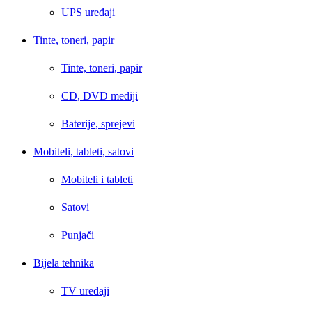
UPS uređaji
Tinte, toneri, papir
Tinte, toneri, papir
CD, DVD mediji
Baterije, sprejevi
Mobiteli, tableti, satovi
Mobiteli i tableti
Satovi
Punjači
Bijela tehnika
TV uređaji