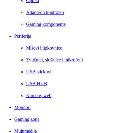
Optika
Adapteri i kontroleri
Gaming komponente
Periferija
Miševi i tipkovnice
Zvučnici, slušalice i mikrofoni
USB stickovi
USB HUB
Kamere, web
Monitori
Gaming zona
Multimedija