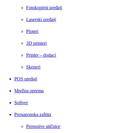
Fotokopirni uređaji
Laserski uređaji
Ploteri
3D printeri
Printer – dodaci
Skeneri
POS uređaji
Mrežna oprema
Softver
Prenaponska zaštita
Prenosive utičnice