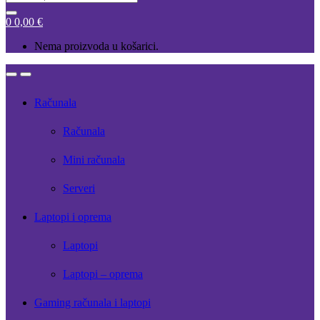
for:
0
0,00
€
Nema proizvoda u košarici.
Open
Close
Računala
Računala
Mini računala
Serveri
Laptopi i oprema
Laptopi
Laptopi – oprema
Gaming računala i laptopi