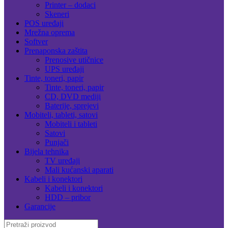
Printer – dodaci
Skeneri
POS uređaji
Mrežna oprema
Softver
Prenaponska zaštita
Prenosive utičnice
UPS uređaji
Tinte, toneri, papir
Tinte, toneri, papir
CD, DVD mediji
Baterije, sprejevi
Mobiteli, tableti, satovi
Mobiteli i tableti
Satovi
Punjači
Bijela tehnika
TV uređaji
Mali kućanski aparati
Kabeli i konektori
Kabeli i konektori
HDD – pribor
Garancije
Search