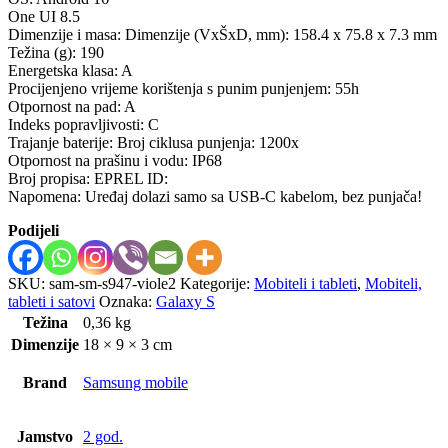
One UI 8.5
Dimenzije i masa: Dimenzije (VxŠxD, mm): 158.4 x 75.8 x 7.3 mm
Težina (g): 190
Energetska klasa: A
Procijenjeno vrijeme korištenja s punim punjenjem: 55h
Otpornost na pad: A
Indeks popravljivosti: C
Trajanje baterije: Broj ciklusa punjenja: 1200x
Otpornost na prašinu i vodu: IP68
Broj propisa: EPREL ID:
Napomena: Uređaj dolazi samo sa USB-C kabelom, bez punjača!
Podijeli
SKU:
sam-sm-s947-viole2
Kategorije:
Mobiteli i tableti
,
Mobiteli,
tableti i satovi
Oznaka:
Galaxy S
Težina
0,36 kg
Dimenzije
18 × 9 × 3 cm
Brand
Samsung mobile
Jamstvo
2 god.