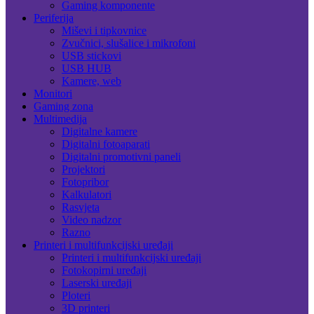
Gaming komponente
Periferija
Miševi i tipkovnice
Zvučnici, slušalice i mikrofoni
USB stickovi
USB HUB
Kamere, web
Monitori
Gaming zona
Multimedija
Digitalne kamere
Digitalni fotoaparati
Digitalni promotivni paneli
Projektori
Fotopribor
Kalkulatori
Rasvjeta
Video nadzor
Razno
Printeri i multifunkcijski uređaji
Printeri i multifunkcijski uređaji
Fotokopirni uređaji
Laserski uređaji
Ploteri
3D printeri