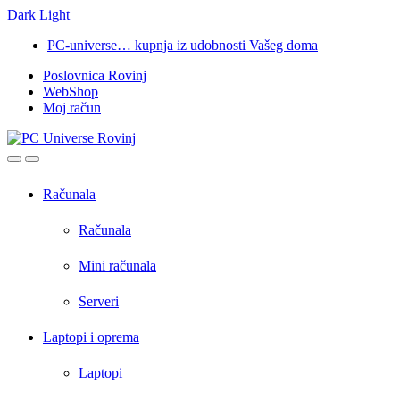
Dark
Light
Skip
Skip
PC-universe… kupnja iz udobnosti Vašeg doma
to
to
Poslovnica Rovinj
navigation
content
WebShop
Moj račun
Open
Close
Računala
Računala
Mini računala
Serveri
Laptopi i oprema
Laptopi