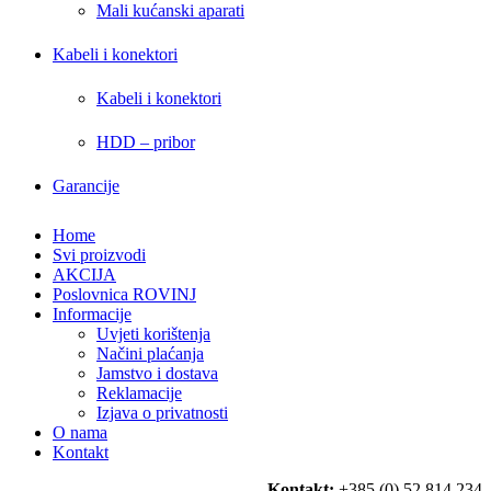
Mali kućanski aparati
Kabeli i konektori
Kabeli i konektori
HDD – pribor
Garancije
Home
Svi proizvodi
AKCIJA
Poslovnica ROVINJ
Informacije
Uvjeti korištenja
Načini plaćanja
Jamstvo i dostava
Reklamacije
Izjava o privatnosti
O nama
Kontakt
Kontakt:
+385 (0) 52 814 234