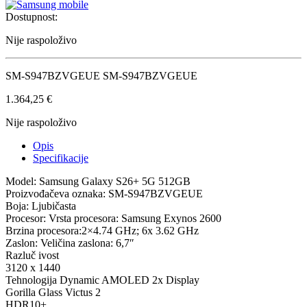
Dostupnost:
Nije raspoloživo
SM-S947BZVGEUE SM-S947BZVGEUE
1.364,25
€
Nije raspoloživo
Opis
Specifikacije
Model: Samsung Galaxy S26+ 5G 512GB
Proizvođačeva oznaka: SM-S947BZVGEUE
Boja: Ljubičasta
Procesor: Vrsta procesora: Samsung Exynos 2600
Brzina procesora:2×4.74 GHz; 6x 3.62 GHz
Zaslon: Veličina zaslona: 6,7″
Razluč ivost
3120 x 1440
Tehnologija Dynamic AMOLED 2x Display
Gorilla Glass Victus 2
HDR10+