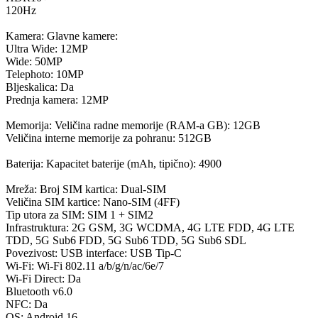
120Hz
Kamera: Glavne kamere:
Ultra Wide: 12MP
Wide: 50MP
Telephoto: 10MP
Bljeskalica: Da
Prednja kamera: 12MP
Memorija: Veličina radne memorije (RAM-a GB): 12GB
Veličina interne memorije za pohranu: 512GB
Baterija: Kapacitet baterije (mAh, tipično): 4900
Mreža: Broj SIM kartica: Dual-SIM
Veličina SIM kartice: Nano-SIM (4FF)
Tip utora za SIM: SIM 1 + SIM2
Infrastruktura: 2G GSM, 3G WCDMA, 4G LTE FDD, 4G LTE
TDD, 5G Sub6 FDD, 5G Sub6 TDD, 5G Sub6 SDL
Povezivost: USB interface: USB Tip-C
Wi-Fi: Wi-Fi 802.11 a/b/g/n/ac/6e/7
Wi-Fi Direct: Da
Bluetooth v6.0
NFC: Da
OS: Android 16