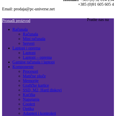
+385 (0)91 605 605 4
Email: prodaja@pc-universe.net
Pratite nas na
Pronađi proizvod
Računala
Računala
Mini računala
Serveri
Laptopi i oprema
Laptopi
Laptopi – oprema
Gaming računala i laptopi
Komponente
Procesori
Matične ploče
Memorije
Grafičke kartice
SSD, M2, Hard diskovi
Kućišta
Napajanja
Cooleri
Optika
Adapteri i kontroleri