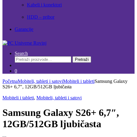
Kabeli i konektori
HDD – pribor
Garancije
Search
Pretraži:
Pretraži
0
Početna
Mobiteli, tableti i satovi
Mobiteli i tableti
Samsung Galaxy
S26+ 6,7″, 12GB/512GB ljubičasta
Mobiteli i tableti
,
Mobiteli, tableti i satovi
Samsung Galaxy S26+ 6,7″,
12GB/512GB ljubičasta