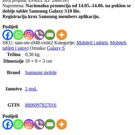
Broj propisa: EPREL ID: 2488593
Napomena:
Nacionalna promocija od 14.05.-14.06. na poklon se
dobije tablet Samsung Galaxy S10 lite.
Registracija kroz Samsung members aplikaciju.
Podijeli
SKU:
sam-sm-s948-viole2
Kategorije:
Mobiteli i tableti
,
Mobiteli,
tableti i satovi
Oznaka:
Galaxy S
Težina
0,38 kg
Dimenzije
18 × 9 × 3 cm
Brand
Samsung mobile
Jamstvo
2 god.
GTIN
8806097827016
Podijeli