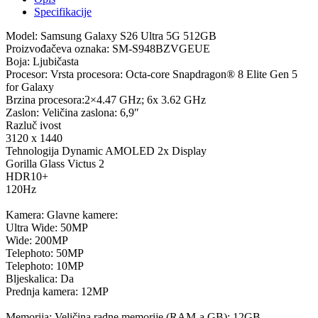
Specifikacije
Model: Samsung Galaxy S26 Ultra 5G 512GB
Proizvođačeva oznaka: SM-S948BZVGEUE
Boja: Ljubičasta
Procesor: Vrsta procesora: Octa-core Snapdragon® 8 Elite Gen 5
for Galaxy
Brzina procesora:2×4.47 GHz; 6x 3.62 GHz
Zaslon: Veličina zaslona: 6,9″
Razluč ivost
3120 x 1440
Tehnologija Dynamic AMOLED 2x Display
Gorilla Glass Victus 2
HDR10+
120Hz
Kamera: Glavne kamere:
Ultra Wide: 50MP
Wide: 200MP
Telephoto: 50MP
Telephoto: 10MP
Bljeskalica: Da
Prednja kamera: 12MP
Memorija: Veličina radne memorije (RAM-a GB): 12GB