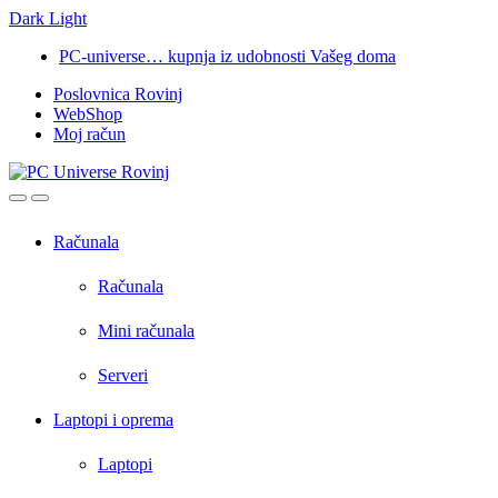
Dark
Light
Skip
Skip
PC-universe… kupnja iz udobnosti Vašeg doma
to
to
Poslovnica Rovinj
navigation
content
WebShop
Moj račun
Open
Close
Računala
Računala
Mini računala
Serveri
Laptopi i oprema
Laptopi