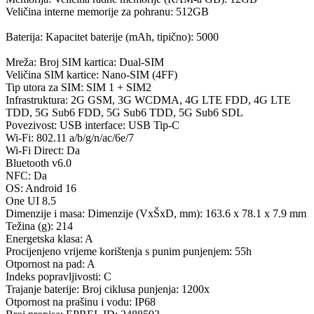
Veličina interne memorije za pohranu: 512GB
Baterija: Kapacitet baterije (mAh, tipično): 5000
Mreža: Broj SIM kartica: Dual-SIM
Veličina SIM kartice: Nano-SIM (4FF)
Tip utora za SIM: SIM 1 + SIM2
Infrastruktura: 2G GSM, 3G WCDMA, 4G LTE FDD, 4G LTE
TDD, 5G Sub6 FDD, 5G Sub6 TDD, 5G Sub6 SDL
Povezivost: USB interface: USB Tip-C
Wi-Fi: 802.11 a/b/g/n/ac/6e/7
Wi-Fi Direct: Da
Bluetooth v6.0
NFC: Da
OS: Android 16
One UI 8.5
Dimenzije i masa: Dimenzije (VxŠxD, mm): 163.6 x 78.1 x 7.9 mm
Težina (g): 214
Energetska klasa: A
Procijenjeno vrijeme korištenja s punim punjenjem: 55h
Otpornost na pad: A
Indeks popravljivosti: C
Trajanje baterije: Broj ciklusa punjenja: 1200x
Otpornost na prašinu i vodu: IP68