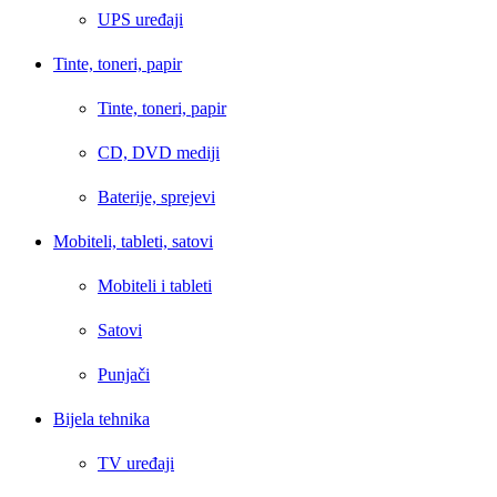
UPS uređaji
Tinte, toneri, papir
Tinte, toneri, papir
CD, DVD mediji
Baterije, sprejevi
Mobiteli, tableti, satovi
Mobiteli i tableti
Satovi
Punjači
Bijela tehnika
TV uređaji