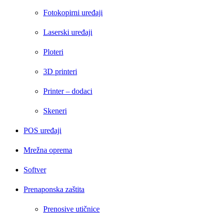
Fotokopirni uređaji
Laserski uređaji
Ploteri
3D printeri
Printer – dodaci
Skeneri
POS uređaji
Mrežna oprema
Softver
Prenaponska zaštita
Prenosive utičnice