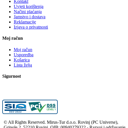
Kontakt
Uvjeti korištenja
Načini plaćanja
Jamstvo i dostava
Reklamacije
Izjava o privatnosti
Moj račun
Moj račun
Usporedba
Košarica
Lista želja
Sigurnost
© All Rights Reserved. Mirus-Tur d.o.o. Rovinj (PC Universe),
Gripole 2, 52210 Rovinj, OIB: 00940279322 - Razvoj i održavanje