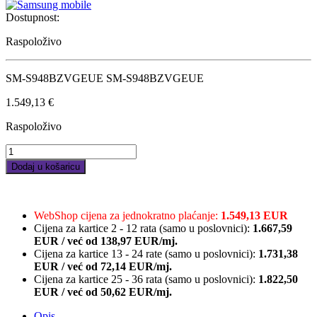
Dostupnost:
Raspoloživo
SM-S948BZVGEUE SM-S948BZVGEUE
1.549,13
€
Raspoloživo
Samsung
Galaxy
Dodaj u košaricu
S26
Ultra
6,9",
12GB/512GB,ljubičas
WebShop cijena za jednokratno plaćanje:
1.549,13 EUR
quantity
Cijena za kartice 2 - 12 rata (samo u poslovnici):
1.667,59
EUR
/
već od
138,97 EUR/mj.
Cijena za kartice 13 - 24 rate (samo u poslovnici):
1.731,38
EUR
/
već od
72,14 EUR/mj.
Cijena za kartice 25 - 36 rata (samo u poslovnici):
1.822,50
EUR
/
već od
50,62 EUR/mj.
Opis