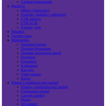
Gaming komponente
Periferija
Miševi i tipkovnice
Zvučnici, slušalice i mikrofoni
USB stickovi
USB HUB
Kamere, web
Monitori
Gaming zona
Multimedija
Digitalne kamere
Digitalni fotoaparati
Digitalni promotivni paneli
Projektori
Fotopribor
Kalkulatori
Rasvjeta
Video nadzor
Razno
Printeri i multifunkcijski uređaji
Printeri i multifunkcijski uređaji
Fotokopirni uređaji
Laserski uređaji
Ploteri
3D printeri