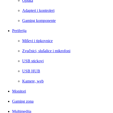
Optika
Adapteri i kontroleri
Gaming komponente
Periferija
Miševi i tipkovnice
Zvučnici, slušalice i mikrofoni
USB stickovi
USB HUB
Kamere, web
Monitori
Gaming zona
Multimedija