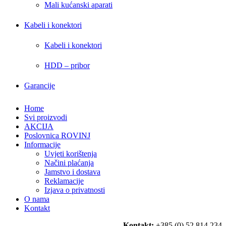
Mali kućanski aparati
Kabeli i konektori
Kabeli i konektori
HDD – pribor
Garancije
Home
Svi proizvodi
AKCIJA
Poslovnica ROVINJ
Informacije
Uvjeti korištenja
Načini plaćanja
Jamstvo i dostava
Reklamacije
Izjava o privatnosti
O nama
Kontakt
Kontakt:
+385 (0) 52 814 234