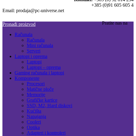
+385 (0)91 605 605 4
Email: prodaja@pc-universe.net
Pratite nas na
Pronađi proizvod
Računala
Računala
Mini računala
Serveri
Laptopi i oprema
Laptopi
Laptopi – oprema
Gaming računala i laptopi
Komponente
Procesori
Matične ploče
Memorije
Grafičke kartice
SSD, M2, Hard diskovi
Kućišta
Napajanja
Cooleri
Optika
Adapteri i kontroleri