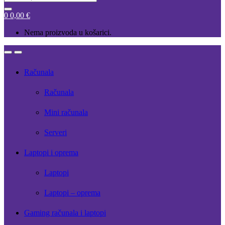
for:
0
0,00
€
Nema proizvoda u košarici.
Open
Close
Računala
Računala
Mini računala
Serveri
Laptopi i oprema
Laptopi
Laptopi – oprema
Gaming računala i laptopi