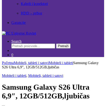
Kabeli i konektori
HDD – pribor
Garancije
Search
Pretraži:
Pretraži
0
Početna
Mobiteli, tableti i satovi
Mobiteli i tableti
Samsung Galaxy
S26 Ultra 6,9″, 12GB/512GB,ljubičas
Mobiteli i tableti
,
Mobiteli, tableti i satovi
Samsung Galaxy S26 Ultra
6,9″, 12GB/512GB,ljubičas