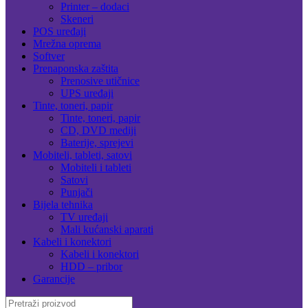
Printer – dodaci
Skeneri
POS uređaji
Mrežna oprema
Softver
Prenaponska zaštita
Prenosive utičnice
UPS uređaji
Tinte, toneri, papir
Tinte, toneri, papir
CD, DVD mediji
Baterije, sprejevi
Mobiteli, tableti, satovi
Mobiteli i tableti
Satovi
Punjači
Bijela tehnika
TV uređaji
Mali kućanski aparati
Kabeli i konektori
Kabeli i konektori
HDD – pribor
Garancije
Search