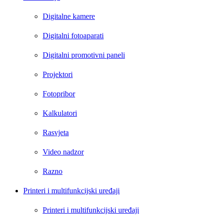
Digitalne kamere
Digitalni fotoaparati
Digitalni promotivni paneli
Projektori
Fotopribor
Kalkulatori
Rasvjeta
Video nadzor
Razno
Printeri i multifunkcijski uređaji
Printeri i multifunkcijski uređaji