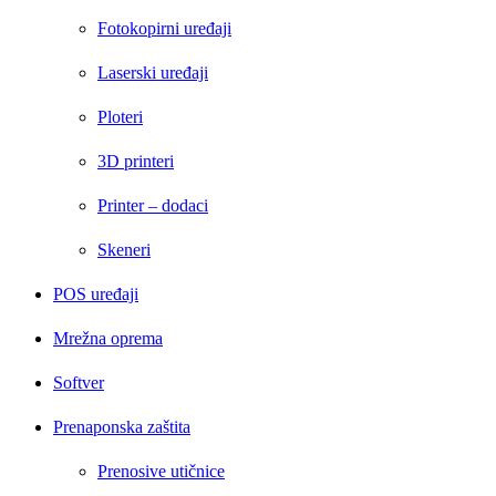
Fotokopirni uređaji
Laserski uređaji
Ploteri
3D printeri
Printer – dodaci
Skeneri
POS uređaji
Mrežna oprema
Softver
Prenaponska zaštita
Prenosive utičnice