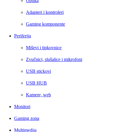
Optika
Adapteri i kontroleri
Gaming komponente
Periferija
Miševi i tipkovnice
Zvučnici, slušalice i mikrofoni
USB stickovi
USB HUB
Kamere, web
Monitori
Gaming zona
Multimedija