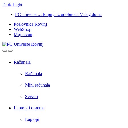
Dark
Light
Skip
Skip
PC-universe… kupnja iz udobnosti Vašeg doma
to
to
Poslovnica Rovinj
navigation
content
WebShop
Moj račun
Open
Close
Računala
Računala
Mini računala
Serveri
Laptopi i oprema
Laptopi