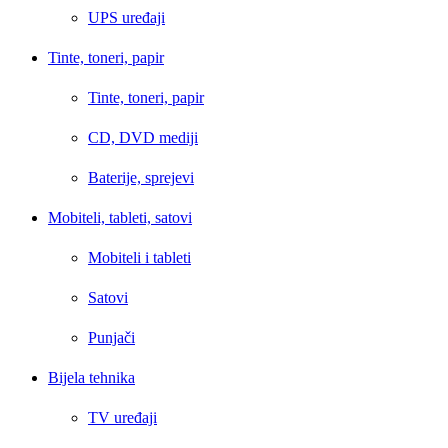
UPS uređaji
Tinte, toneri, papir
Tinte, toneri, papir
CD, DVD mediji
Baterije, sprejevi
Mobiteli, tableti, satovi
Mobiteli i tableti
Satovi
Punjači
Bijela tehnika
TV uređaji