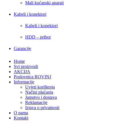
Mali kućanski aparati
Kabeli i konektori
Kabeli i konektori
HDD – pribor
Garancije
Home
Svi proizvodi
AKCIJA
Poslovnica ROVINJ
Informacije
Uvjeti korištenja
Načini plaćanja
Jamstvo i dostava
Reklamacije
Izjava o privatnosti
O nama
Kontakt