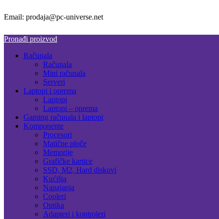
Email: prodaja@pc-universe.net
Pronađi proizvod
Računala
Računala
Mini računala
Serveri
Laptopi i oprema
Laptopi
Laptopi – oprema
Gaming računala i laptopi
Komponente
Procesori
Matične ploče
Memorije
Grafičke kartice
SSD, M2, Hard diskovi
Kućišta
Napajanja
Cooleri
Optika
Adapteri i kontroleri