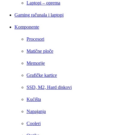
Laptopi – oprema
Gaming računala i laptopi
Komponente
Procesori
Matične ploče
Memorije
Grafičke kartice
SSD, M2, Hard diskovi
Kućišta
Napajanja
Cooleri