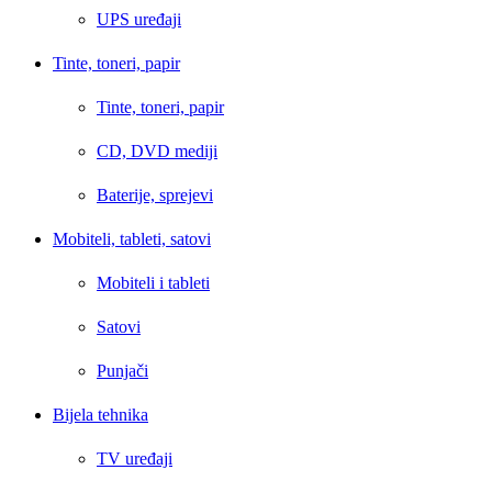
UPS uređaji
Tinte, toneri, papir
Tinte, toneri, papir
CD, DVD mediji
Baterije, sprejevi
Mobiteli, tableti, satovi
Mobiteli i tableti
Satovi
Punjači
Bijela tehnika
TV uređaji