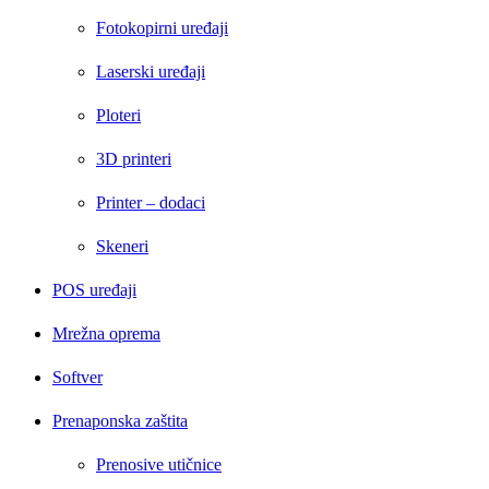
Fotokopirni uređaji
Laserski uređaji
Ploteri
3D printeri
Printer – dodaci
Skeneri
POS uređaji
Mrežna oprema
Softver
Prenaponska zaštita
Prenosive utičnice