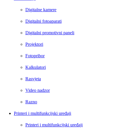
Digitalne kamere
Digitalni fotoaparati
Digitalni promotivni paneli
Projektori
Fotopribor
Kalkulatori
Rasvjeta
Video nadzor
Razno
Printeri i multifunkcijski uređaji
Printeri i multifunkcijski uređaji