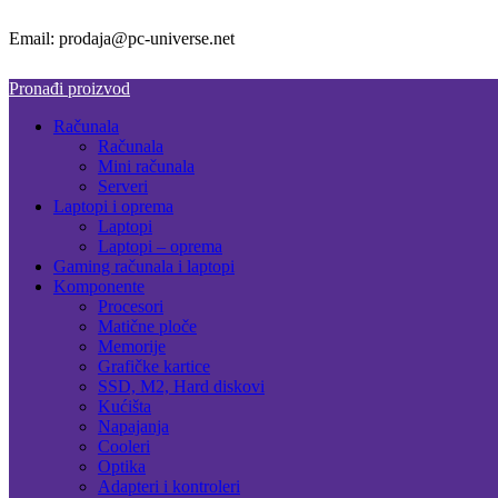
Email: prodaja@pc-universe.net
Pronađi proizvod
Računala
Računala
Mini računala
Serveri
Laptopi i oprema
Laptopi
Laptopi – oprema
Gaming računala i laptopi
Komponente
Procesori
Matične ploče
Memorije
Grafičke kartice
SSD, M2, Hard diskovi
Kućišta
Napajanja
Cooleri
Optika
Adapteri i kontroleri