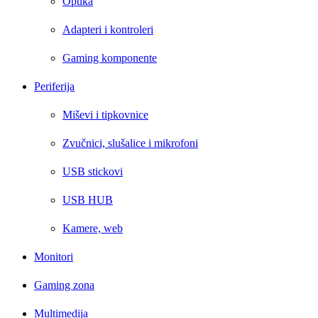
Optika
Adapteri i kontroleri
Gaming komponente
Periferija
Miševi i tipkovnice
Zvučnici, slušalice i mikrofoni
USB stickovi
USB HUB
Kamere, web
Monitori
Gaming zona
Multimedija