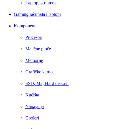
Laptopi – oprema
Gaming računala i laptopi
Komponente
Procesori
Matične ploče
Memorije
Grafičke kartice
SSD, M2, Hard diskovi
Kućišta
Napajanja
Cooleri