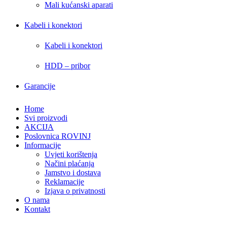
Mali kućanski aparati
Kabeli i konektori
Kabeli i konektori
HDD – pribor
Garancije
Home
Svi proizvodi
AKCIJA
Poslovnica ROVINJ
Informacije
Uvjeti korištenja
Načini plaćanja
Jamstvo i dostava
Reklamacije
Izjava o privatnosti
O nama
Kontakt