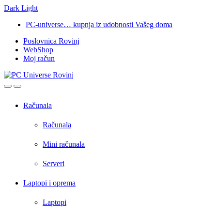
Dark
Light
Skip
Skip
PC-universe… kupnja iz udobnosti Vašeg doma
to
to
Poslovnica Rovinj
navigation
content
WebShop
Moj račun
Open
Close
Računala
Računala
Mini računala
Serveri
Laptopi i oprema
Laptopi