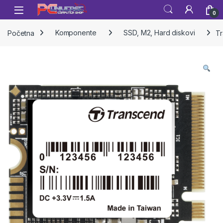
Skip to navigation
Skip to content
Open
0
Početna
Komponente
SSD, M2, Hard diskovi
Tr