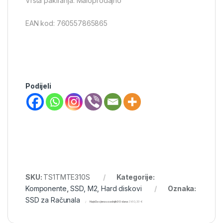
Vrsta pakiranja: Maloprodajno
EAN kod: 760557865865
Podijeli
SKU:
TS1TMTE310S
Kategorije:
Komponente
,
SSD, M2, Hard diskovi
Oznaka:
SSD za Računala
Najniža cijena u zadnjih 30 dana:
360,33
€