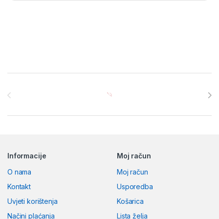
Brands Carousel
Informacije
Moj račun
O nama
Moj račun
Kontakt
Usporedba
Uvjeti korištenja
Košarica
Načini plaćanja
Lista želja