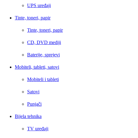
UPS uređaji
Tinte, toneri, papir
Tinte, toneri, papir
CD, DVD mediji
Baterije, sprejevi
Mobiteli, tableti, satovi
Mobiteli i tableti
Satovi
Punjači
Bijela tehnika
TV uređaji