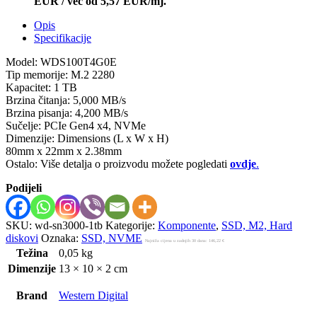
EUR
/
već od
5,57 EUR/mj.
Opis
Specifikacije
Model: WDS100T4G0E
Tip memorije: M.2 2280
Kapacitet: 1 TB
Brzina čitanja: 5,000 MB/s
Brzina pisanja: 4,200 MB/s
Sučelje: PCIe Gen4 x4, NVMe
Dimenzije: Dimensions (L x W x H)
80mm x 22mm x 2.38mm
Ostalo: Više detalja o proizvodu možete pogledati
ovdje
.
Podijeli
SKU:
wd-sn3000-1tb
Kategorije:
Komponente
,
SSD, M2, Hard
diskovi
Oznaka:
SSD, NVME
Najniža cijena u zadnjih 30 dana:
146,22
€
Težina
0,05 kg
Dimenzije
13 × 10 × 2 cm
Brand
Western Digital