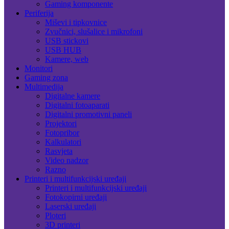
Gaming komponente
Periferija
Miševi i tipkovnice
Zvučnici, slušalice i mikrofoni
USB stickovi
USB HUB
Kamere, web
Monitori
Gaming zona
Multimedija
Digitalne kamere
Digitalni fotoaparati
Digitalni promotivni paneli
Projektori
Fotopribor
Kalkulatori
Rasvjeta
Video nadzor
Razno
Printeri i multifunkcijski uređaji
Printeri i multifunkcijski uređaji
Fotokopirni uređaji
Laserski uređaji
Ploteri
3D printeri