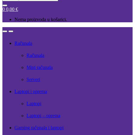
for:
0
0,00
€
Nema proizvoda u košarici.
Open
Close
Računala
Računala
Mini računala
Serveri
Laptopi i oprema
Laptopi
Laptopi – oprema
Gaming računala i laptopi