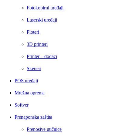
Fotokopirni uređaji
Laserski uređaji
Ploteri
3D printeri
Printer – dodaci
Skeneri
POS uređaji
Mrežna oprema
Softver
Prenaponska zaštita
Prenosive utičnice