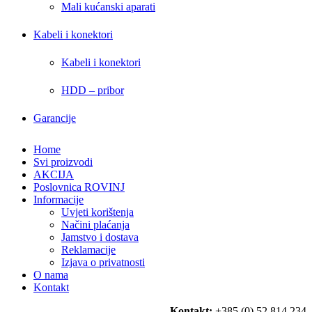
Mali kućanski aparati
Kabeli i konektori
Kabeli i konektori
HDD – pribor
Garancije
Home
Svi proizvodi
AKCIJA
Poslovnica ROVINJ
Informacije
Uvjeti korištenja
Načini plaćanja
Jamstvo i dostava
Reklamacije
Izjava o privatnosti
O nama
Kontakt
Kontakt:
+385 (0) 52 814 234