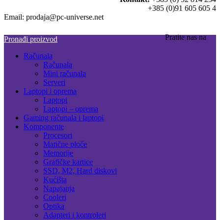
+385 (0)91 605 605 4
Email: prodaja@pc-universe.net
Pratite nas na
Pronađi proizvod
Računala
Računala
Mini računala
Serveri
Laptopi i oprema
Laptopi
Laptopi – oprema
Gaming računala i laptopi
Komponente
Procesori
Matične ploče
Memorije
Grafičke kartice
SSD, M2, Hard diskovi
Kućišta
Napajanja
Cooleri
Optika
Adapteri i kontroleri