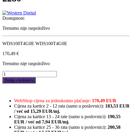
Dostupnost:
Trenutno nije raspoloživo
WDS100T4G0E WDS100T4G0E
170,49
€
Trenutno nije raspoloživo
WD
SN3000
Dodaj u košaricu
NVMe
1000GB,R5000/W4200,
M.2
2280
WebShop cijena za jednokratno plaćanje:
170,49 EUR
quantity
Cijena za kartice 2 - 12 rata (samo u poslovnici):
183,53
EUR
/
već od
15,29 EUR/mj.
Cijena za kartice 13 - 24 rate (samo u poslovnici):
190,55
EUR
/
već od
7,94 EUR/mj.
Cijena za kartice 25 - 36 rata (samo u poslovnici):
200,58