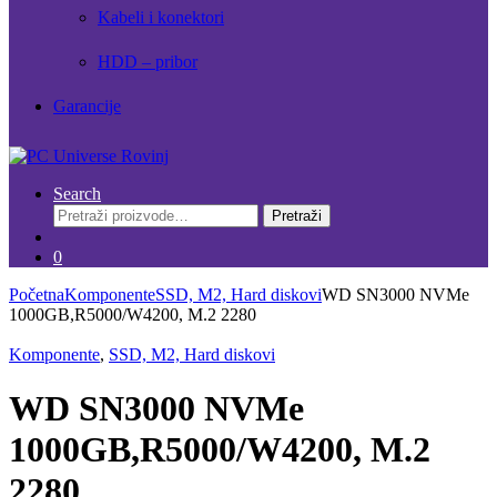
Kabeli i konektori
HDD – pribor
Garancije
Search
Pretraži:
Pretraži
0
Početna
Komponente
SSD, M2, Hard diskovi
WD SN3000 NVMe
1000GB,R5000/W4200, M.2 2280
Komponente
,
SSD, M2, Hard diskovi
WD SN3000 NVMe
1000GB,R5000/W4200, M.2
2280