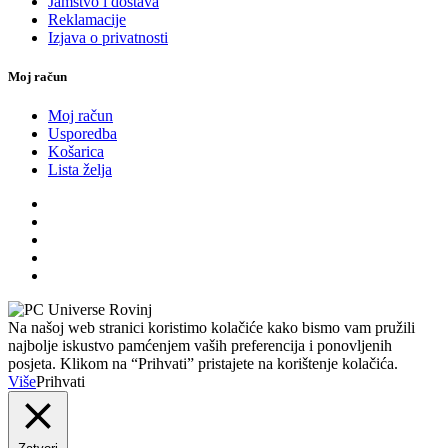
Jamstvo i dostava
Reklamacije
Izjava o privatnosti
Moj račun
Moj račun
Usporedba
Košarica
Lista želja
Na našoj web stranici koristimo kolačiće kako bismo vam pružili
najbolje iskustvo pamćenjem vaših preferencija i ponovljenih
posjeta. Klikom na “Prihvati” pristajete na korištenje kolačića.
Više
Prihvati