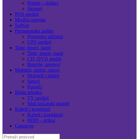
Printer – dodaci
Skeneri
POS uređaji
Mrežna oprema
Softver
Prenaponska zaštita
Prenosive utičnice
UPS uređaji
Tinte, toneri, papir
Tinte, toneri, papir
CD, DVD mediji
Baterije, sprejevi
Mobiteli, tableti, satovi
Mobiteli i tableti
Satovi
Punjači
Bijela tehnika
TV uređaji
Mali kućanski aparati
Kabeli i konektori
Kabeli i konektori
HDD – pribor
Garancije
Search