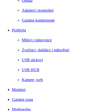
Optika
Adapteri i kontroleri
Gaming komponente
Periferija
Miševi i tipkovnice
Zvučnici, slušalice i mikrofoni
USB stickovi
USB HUB
Kamere, web
Monitori
Gaming zona
Multimedija