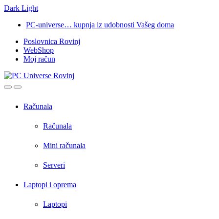
Dark
Light
Skip
Skip
PC-universe… kupnja iz udobnosti Vašeg doma
to
to
Poslovnica Rovinj
navigation
content
WebShop
Moj račun
Open
Close
Računala
Računala
Mini računala
Serveri
Laptopi i oprema
Laptopi