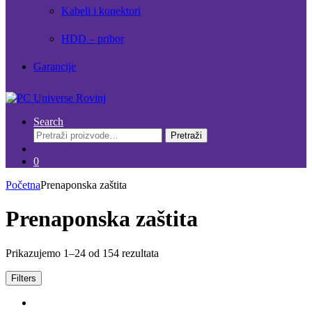
Kabeli i konektori
HDD – pribor
Garancije
Search
Pretraži:
Pretraži
0
Početna
Prenaponska zaštita
Prenaponska zaštita
Prikazujemo 1–24 od 154 rezultata
Filters