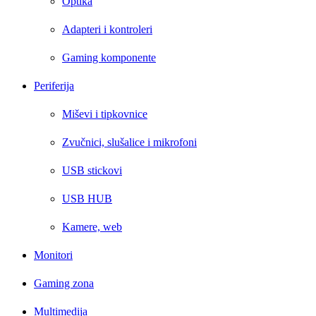
Optika
Adapteri i kontroleri
Gaming komponente
Periferija
Miševi i tipkovnice
Zvučnici, slušalice i mikrofoni
USB stickovi
USB HUB
Kamere, web
Monitori
Gaming zona
Multimedija