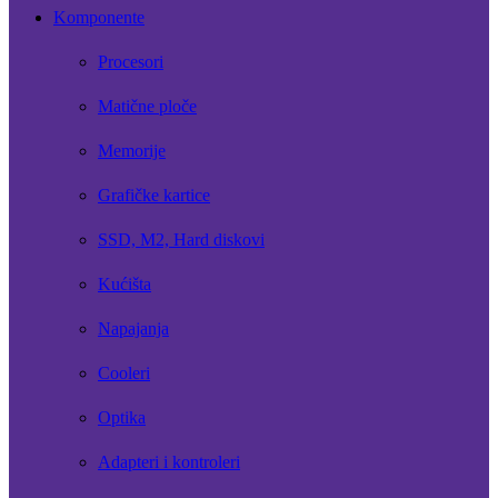
Komponente
Procesori
Matične ploče
Memorije
Grafičke kartice
SSD, M2, Hard diskovi
Kućišta
Napajanja
Cooleri
Optika
Adapteri i kontroleri