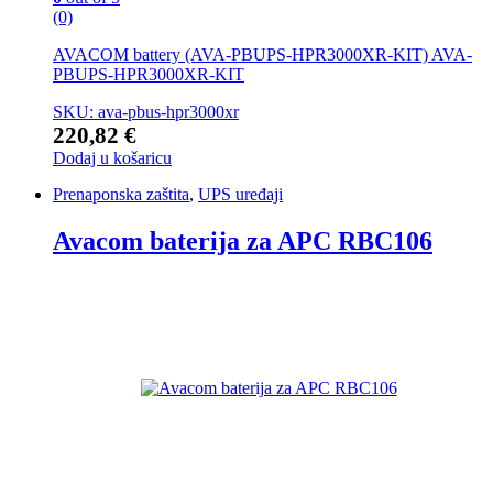
(0)
AVACOM battery (AVA-PBUPS-HPR3000XR-KIT) AVA-
PBUPS-HPR3000XR-KIT
SKU: ava-pbus-hpr3000xr
220,82
€
Dodaj u košaricu
Prenaponska zaštita
,
UPS uređaji
Avacom baterija za APC RBC106