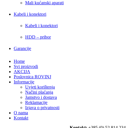
Mali kućanski aparati
Kabeli i konektori
Kabeli i konektori
HDD – pribor
Garancije
Home
Svi proizvodi
AKCIJA
Poslovnica ROVINJ
Informacije
Uvjeti korištenja
Načini plaćanja
Jamstvo i dostava
Reklamacije
Izjava o privatnosti
O nama
Kontakt
Kontakt:
+385 (0) 52 814 234