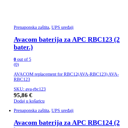
Prenaponska zaštita
,
UPS uređaji
Avacom baterija za APC RBC123 (2
bater.)
0
out of 5
(0)
AVACOM replacement for RBC12(AVA-RBC123) AVA-
RBC123
SKU: ava-rbc123
95,86
€
Dodaj u košaricu
Prenaponska zaštita
,
UPS uređaji
Avacom baterija za APC RBC124 (2