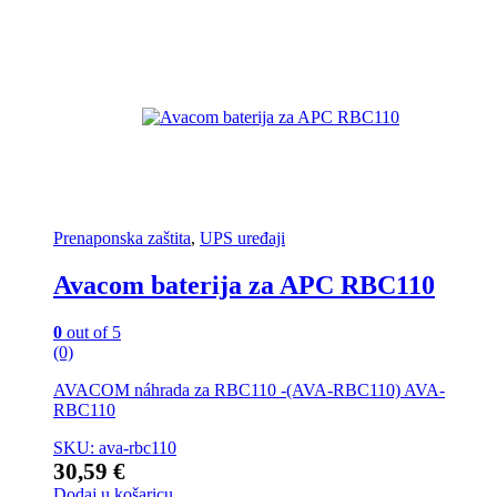
Prenaponska zaštita
,
UPS uređaji
Avacom baterija za APC RBC110
0
out of 5
(0)
AVACOM náhrada za RBC110 -(AVA-RBC110) AVA-
RBC110
SKU: ava-rbc110
30,59
€
Dodaj u košaricu