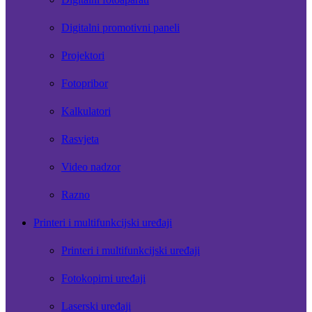
Digitalni promotivni paneli
Projektori
Fotopribor
Kalkulatori
Rasvjeta
Video nadzor
Razno
Printeri i multifunkcijski uređaji
Printeri i multifunkcijski uređaji
Fotokopirni uređaji
Laserski uređaji