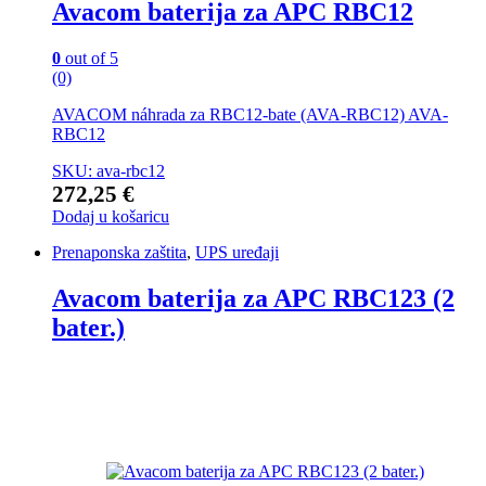
Avacom baterija za APC RBC12
0
out of 5
(0)
AVACOM náhrada za RBC12-bate (AVA-RBC12) AVA-
RBC12
SKU: ava-rbc12
272,25
€
Dodaj u košaricu
Prenaponska zaštita
,
UPS uređaji
Avacom baterija za APC RBC123 (2
bater.)