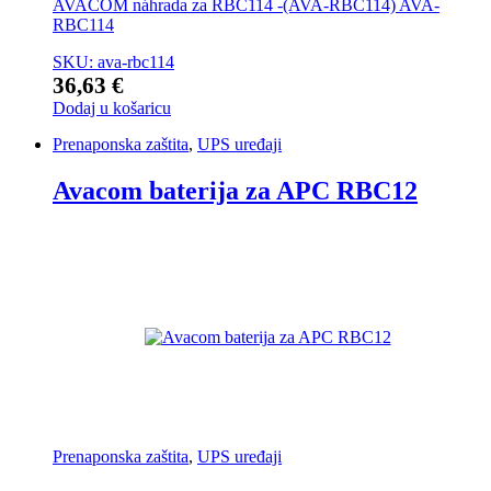
AVACOM náhrada za RBC114 -(AVA-RBC114) AVA-
RBC114
SKU: ava-rbc114
36,63
€
Dodaj u košaricu
Prenaponska zaštita
,
UPS uređaji
Avacom baterija za APC RBC12
Prenaponska zaštita
,
UPS uređaji