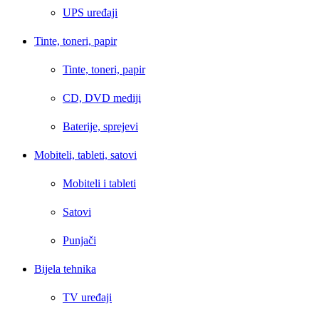
UPS uređaji
Tinte, toneri, papir
Tinte, toneri, papir
CD, DVD mediji
Baterije, sprejevi
Mobiteli, tableti, satovi
Mobiteli i tableti
Satovi
Punjači
Bijela tehnika
TV uređaji