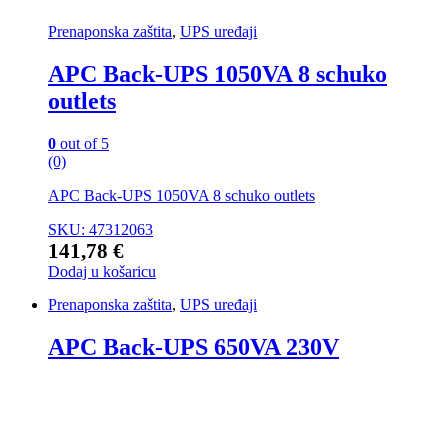
Prenaponska zaštita
,
UPS uređaji
APC Back-UPS 1050VA 8 schuko
outlets
0
out of 5
(0)
APC Back-UPS 1050VA 8 schuko outlets
SKU: 47312063
141,78
€
Dodaj u košaricu
Prenaponska zaštita
,
UPS uređaji
APC Back-UPS 650VA 230V