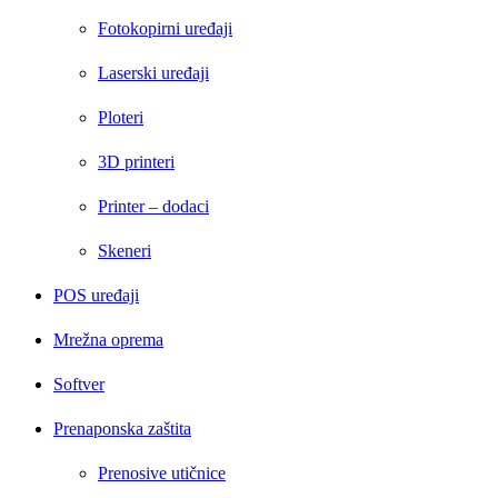
Fotokopirni uređaji
Laserski uređaji
Ploteri
3D printeri
Printer – dodaci
Skeneri
POS uređaji
Mrežna oprema
Softver
Prenaponska zaštita
Prenosive utičnice