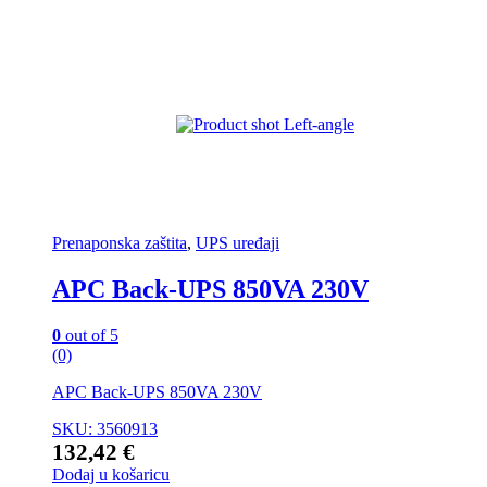
Prenaponska zaštita
,
UPS uređaji
APC Back-UPS 850VA 230V
0
out of 5
(0)
APC Back-UPS 850VA 230V
SKU: 3560913
132,42
€
Dodaj u košaricu