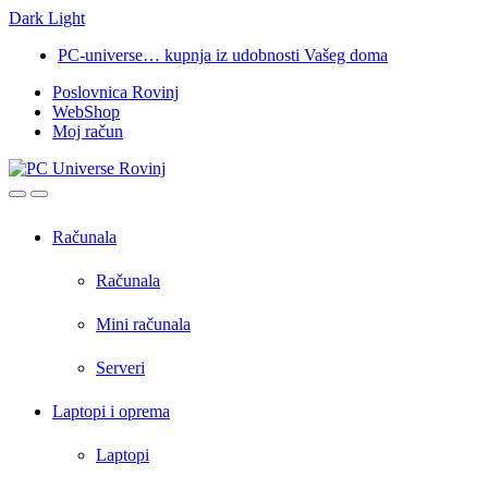
Dark
Light
Skip
Skip
PC-universe… kupnja iz udobnosti Vašeg doma
to
to
Poslovnica Rovinj
navigation
content
WebShop
Moj račun
Open
Close
Računala
Računala
Mini računala
Serveri
Laptopi i oprema
Laptopi