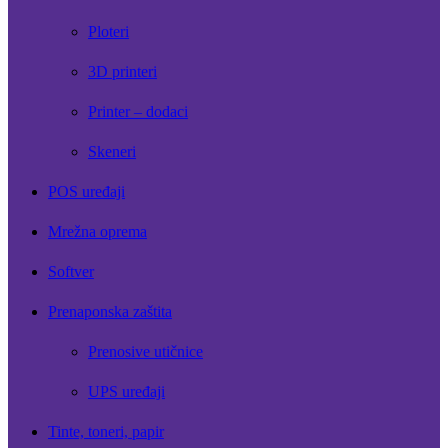
Ploteri
3D printeri
Printer – dodaci
Skeneri
POS uređaji
Mrežna oprema
Softver
Prenaponska zaštita
Prenosive utičnice
UPS uređaji
Tinte, toneri, papir