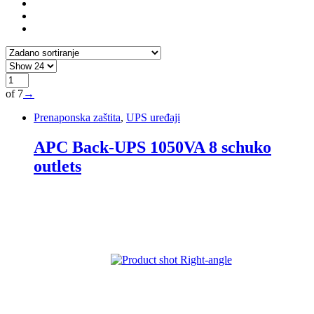
of 7
→
Prenaponska zaštita
,
UPS uređaji
APC Back-UPS 1050VA 8 schuko
outlets