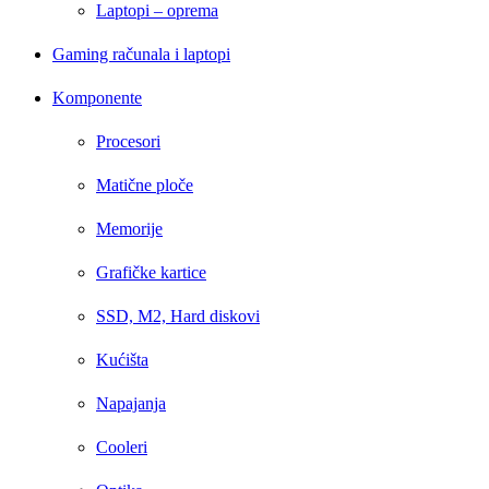
Laptopi – oprema
Gaming računala i laptopi
Komponente
Procesori
Matične ploče
Memorije
Grafičke kartice
SSD, M2, Hard diskovi
Kućišta
Napajanja
Cooleri