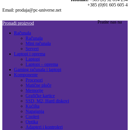
+385 (0)91 605 605 4
Email: prodaja@pc-universe.net
Pratite nas na
Pronađi proizvod
Računala
Računala
Mini računala
Serveri
Laptopi i oprema
Laptopi
Laptopi – oprema
Gaming računala i laptopi
Komponente
Procesori
Matične ploče
Memorije
Grafičke kartice
SSD, M2, Hard diskovi
Kućišta
Napajanja
Cooleri
Optika
Adapteri i kontroleri