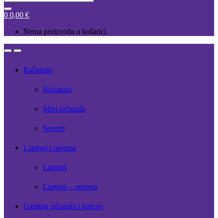
for:
0
0,00
€
Nema proizvoda u košarici.
Open
Close
Računala
Računala
Mini računala
Serveri
Laptopi i oprema
Laptopi
Laptopi – oprema
Gaming računala i laptopi