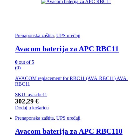
Prenaponska zaštita
,
UPS uređaji
Avacom baterija za APC RBC11
0
out of 5
(0)
AVACOM replacement for RBC11 (AVA-RBC11) AVA-
RBC11
SKU: ava-rbc11
302,29
€
Dodaj u košaricu
Prenaponska zaštita
,
UPS uređaji
Avacom baterija za APC RBC110