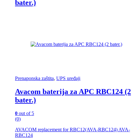
bater.)
Prenaponska zaštita
,
UPS uređaji
Avacom baterija za APC RBC124 (2
bater.)
0
out of 5
(0)
AVACOM replacement for RBC12(AVA-RBC124) AVA-
RBC124