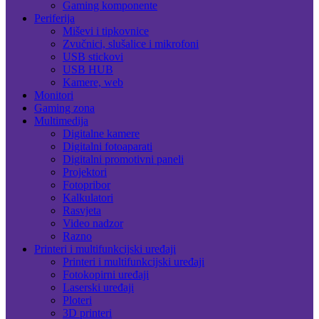
Gaming komponente
Periferija
Miševi i tipkovnice
Zvučnici, slušalice i mikrofoni
USB stickovi
USB HUB
Kamere, web
Monitori
Gaming zona
Multimedija
Digitalne kamere
Digitalni fotoaparati
Digitalni promotivni paneli
Projektori
Fotopribor
Kalkulatori
Rasvjeta
Video nadzor
Razno
Printeri i multifunkcijski uređaji
Printeri i multifunkcijski uređaji
Fotokopirni uređaji
Laserski uređaji
Ploteri
3D printeri