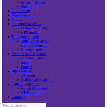
Printer – dodaci
Skeneri
POS uređaji
Mrežna oprema
Softver
Prenaponska zaštita
Prenosive utičnice
UPS uređaji
Tinte, toneri, papir
Tinte, toneri, papir
CD, DVD mediji
Baterije, sprejevi
Mobiteli, tableti, satovi
Mobiteli i tableti
Satovi
Punjači
Bijela tehnika
TV uređaji
Mali kućanski aparati
Kabeli i konektori
Kabeli i konektori
HDD – pribor
Garancije
Search