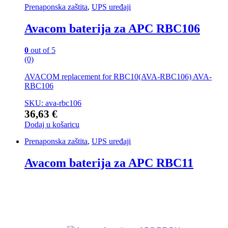
Prenaponska zaštita
,
UPS uređaji
Avacom baterija za APC RBC106
0
out of 5
(0)
AVACOM replacement for RBC10(AVA-RBC106) AVA-
RBC106
SKU: ava-rbc106
36,63
€
Dodaj u košaricu
Prenaponska zaštita
,
UPS uređaji
Avacom baterija za APC RBC11