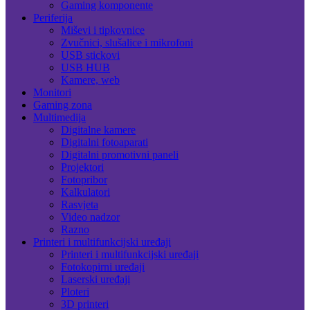
Gaming komponente
Periferija
Miševi i tipkovnice
Zvučnici, slušalice i mikrofoni
USB stickovi
USB HUB
Kamere, web
Monitori
Gaming zona
Multimedija
Digitalne kamere
Digitalni fotoaparati
Digitalni promotivni paneli
Projektori
Fotopribor
Kalkulatori
Rasvjeta
Video nadzor
Razno
Printeri i multifunkcijski uređaji
Printeri i multifunkcijski uređaji
Fotokopirni uređaji
Laserski uređaji
Ploteri
3D printeri