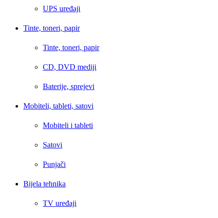
UPS uređaji
Tinte, toneri, papir
Tinte, toneri, papir
CD, DVD mediji
Baterije, sprejevi
Mobiteli, tableti, satovi
Mobiteli i tableti
Satovi
Punjači
Bijela tehnika
TV uređaji