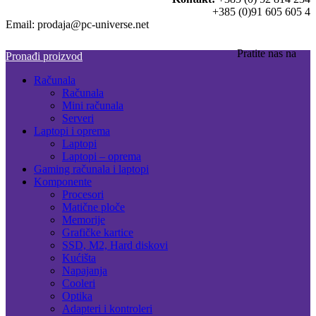
+385 (0)91 605 605 4
Email: prodaja@pc-universe.net
Pratite nas na
Pronađi proizvod
Računala
Računala
Mini računala
Serveri
Laptopi i oprema
Laptopi
Laptopi – oprema
Gaming računala i laptopi
Komponente
Procesori
Matične ploče
Memorije
Grafičke kartice
SSD, M2, Hard diskovi
Kućišta
Napajanja
Cooleri
Optika
Adapteri i kontroleri