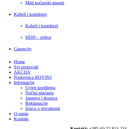
Mali kućanski aparati
Kabeli i konektori
Kabeli i konektori
HDD – pribor
Garancije
Home
Svi proizvodi
AKCIJA
Poslovnica ROVINJ
Informacije
Uvjeti korištenja
Načini plaćanja
Jamstvo i dostava
Reklamacije
Izjava o privatnosti
O nama
Kontakt
Kontakt:
+385 (0) 52 814 234