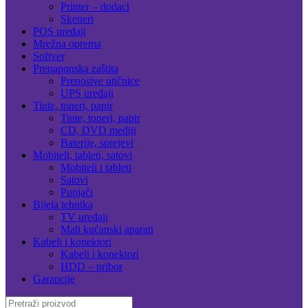
Printer – dodaci
Skeneri
POS uređaji
Mrežna oprema
Softver
Prenaponska zaštita
Prenosive utičnice
UPS uređaji
Tinte, toneri, papir
Tinte, toneri, papir
CD, DVD mediji
Baterije, sprejevi
Mobiteli, tableti, satovi
Mobiteli i tableti
Satovi
Punjači
Bijela tehnika
TV uređaji
Mali kućanski aparati
Kabeli i konektori
Kabeli i konektori
HDD – pribor
Garancije
Search