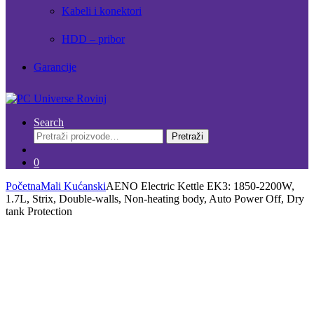
Kabeli i konektori
HDD – pribor
Garancije
Search
Pretraži:
Pretraži
0
Početna
Mali Kućanski
AENO Electric Kettle EK3: 1850-2200W,
1.7L, Strix, Double-walls, Non-heating body, Auto Power Off, Dry
tank Protection