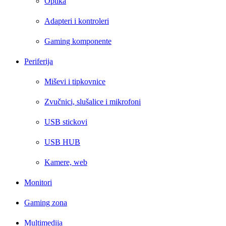
Optika
Adapteri i kontroleri
Gaming komponente
Periferija
Miševi i tipkovnice
Zvučnici, slušalice i mikrofoni
USB stickovi
USB HUB
Kamere, web
Monitori
Gaming zona
Multimedija