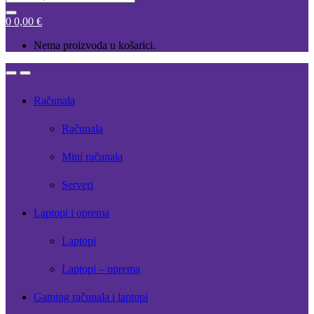
for:
0
0,00
€
Nema proizvoda u košarici.
Open
Close
Računala
Računala
Mini računala
Serveri
Laptopi i oprema
Laptopi
Laptopi – oprema
Gaming računala i laptopi