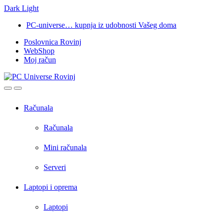
Dark
Light
Skip
Skip
PC-universe… kupnja iz udobnosti Vašeg doma
to
to
Poslovnica Rovinj
navigation
content
WebShop
Moj račun
Open
Close
Računala
Računala
Mini računala
Serveri
Laptopi i oprema
Laptopi