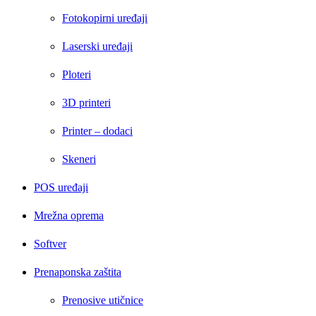
Fotokopirni uređaji
Laserski uređaji
Ploteri
3D printeri
Printer – dodaci
Skeneri
POS uređaji
Mrežna oprema
Softver
Prenaponska zaštita
Prenosive utičnice