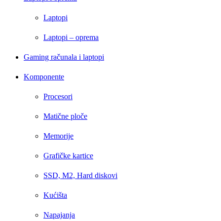
Laptopi
Laptopi – oprema
Gaming računala i laptopi
Komponente
Procesori
Matične ploče
Memorije
Grafičke kartice
SSD, M2, Hard diskovi
Kućišta
Napajanja