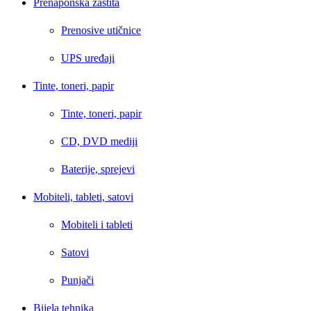
Prenaponska zaštita
Prenosive utičnice
UPS uređaji
Tinte, toneri, papir
Tinte, toneri, papir
CD, DVD mediji
Baterije, sprejevi
Mobiteli, tableti, satovi
Mobiteli i tableti
Satovi
Punjači
Bijela tehnika