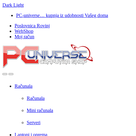
Dark
Light
Skip
Skip
PC-universe… kupnja iz udobnosti Vašeg doma
to
to
Poslovnica Rovinj
navigation
content
WebShop
Moj račun
Open
Close
Računala
Računala
Mini računala
Serveri
Laptopi i oprema