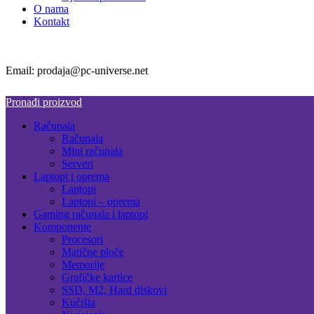
O nama
Kontakt
Email: prodaja@pc-universe.net
Pronađi proizvod
Računala
Računala
Mini računala
Serveri
Laptopi i oprema
Laptopi
Laptopi – oprema
Gaming računala i laptopi
Komponente
Procesori
Matične ploče
Memorije
Grafičke kartice
SSD, M2, Hard diskovi
Kućišta