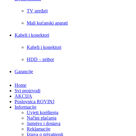
TV uređaji
Mali kućanski aparati
Kabeli i konektori
Kabeli i konektori
HDD – pribor
Garancije
Home
Svi proizvodi
AKCIJA
Poslovnica ROVINJ
Informacije
Uvjeti korištenja
Načini plaćanja
Jamstvo i dostava
Reklamacije
Izjava o privatnosti