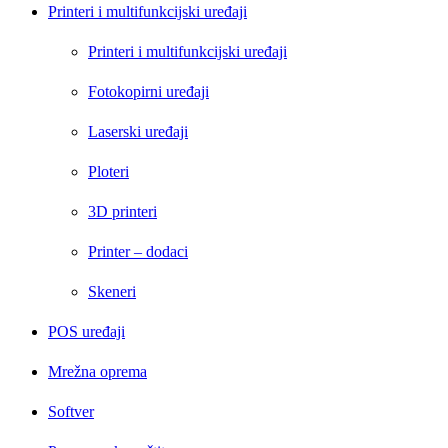
Printeri i multifunkcijski uređaji
Printeri i multifunkcijski uređaji
Fotokopirni uređaji
Laserski uređaji
Ploteri
3D printeri
Printer – dodaci
Skeneri
POS uređaji
Mrežna oprema
Softver