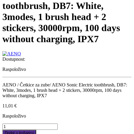
toothbrush, DB7: White,
3modes, 1 brush head + 2
stickers, 30000rpm, 100 days
without charging, IPX7
Dostupnost:
Raspoloživo
AENO / Četkice za zube/ AENO Sonic Electric toothbrush, DB7:
White, 3modes, 1 brush head + 2 stickers, 30000rpm, 100 days
without charging, IPX7
11,01
€
Raspoloživo
AENO
Sonic
Dodaj u košaricu