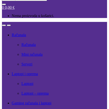
for:
0
0,00
€
Nema proizvoda u košarici.
Open
Close
Računala
Računala
Mini računala
Serveri
Laptopi i oprema
Laptopi
Laptopi – oprema
Gaming računala i laptopi