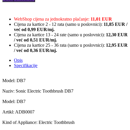
Electric
toothbrush,
DB7:
White,
WebShop cijena za jednokratno plaćanje:
11,01 EUR
3modes,
Cijena za kartice 2 - 12 rata (samo u poslovnici):
11,85
EUR
/
1
već od
0,99 EUR/mj.
brush
Cijena za kartice 13 - 24 rate (samo u poslovnici):
12,30
EUR
head
/
već od
0,51 EUR/mj.
+
Cijena za kartice 25 - 36 rata (samo u poslovnici):
12,95
EUR
2
/
već od
0,36 EUR/mj.
stickers,
30000rpm,
Opis
100
Specifikacije
days
without
Model: DB7
charging,
IPX7
Naziv: Sonic Electric Toothbrush DB7
quantity
Model: DB7
Artikl: ADB0007
Kind of Appliance: Electric Toothbrush