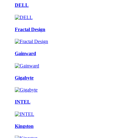
DELL
Fractal Design
Gainward
Gigabyte
INTEL
Kingston