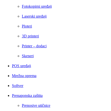
Fotokopirni uređaji
Laserski uređaji
Ploteri
3D printeri
Printer – dodaci
Skeneri
POS uređaji
Mrežna oprema
Softver
Prenaponska zaštita
Prenosive utičnice