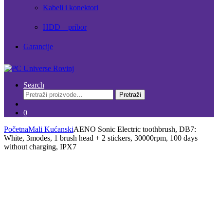
Kabeli i konektori
HDD – pribor
Garancije
Search
Pretraži:
Pretraži
0
Početna
Mali Kućanski
AENO Sonic Electric toothbrush, DB7:
White, 3modes, 1 brush head + 2 stickers, 30000rpm, 100 days
without charging, IPX7