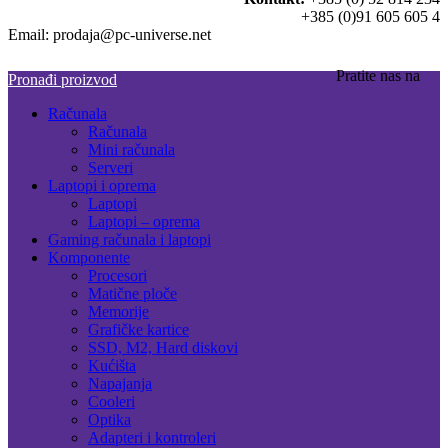
+385 (0)91 605 605 4
Email: prodaja@pc-universe.net
Pratite nas na
Pronađi proizvod
Računala
Računala
Mini računala
Serveri
Laptopi i oprema
Laptopi
Laptopi – oprema
Gaming računala i laptopi
Komponente
Procesori
Matične ploče
Memorije
Grafičke kartice
SSD, M2, Hard diskovi
Kućišta
Napajanja
Cooleri
Optika
Adapteri i kontroleri