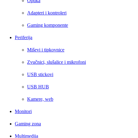
Optika
Adapteri i kontroleri
Gaming komponente
Periferija
Miševi i tipkovnice
Zvučnici, slušalice i mikrofoni
USB stickovi
USB HUB
Kamere, web
Monitori
Gaming zona
Multimedija