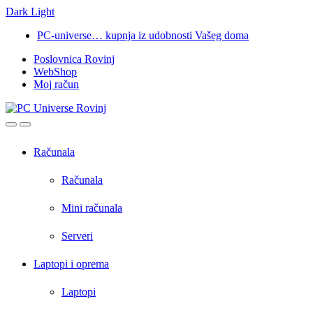
Dark
Light
Skip
Skip
PC-universe… kupnja iz udobnosti Vašeg doma
to
to
Poslovnica Rovinj
navigation
content
WebShop
Moj račun
Open
Close
Računala
Računala
Mini računala
Serveri
Laptopi i oprema
Laptopi