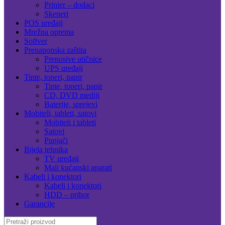
Printer – dodaci
Skeneri
POS uređaji
Mrežna oprema
Softver
Prenaponska zaštita
Prenosive utičnice
UPS uređaji
Tinte, toneri, papir
Tinte, toneri, papir
CD, DVD mediji
Baterije, sprejevi
Mobiteli, tableti, satovi
Mobiteli i tableti
Satovi
Punjači
Bijela tehnika
TV uređaji
Mali kućanski aparati
Kabeli i konektori
Kabeli i konektori
HDD – pribor
Garancije
Search