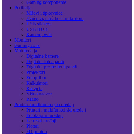
Gaming komponente
Periferija
Miševi i tipkovnice
Zvučnici, slušalice i mikrofoni
USB stickovi
USB HUB
Kamere, web
Monitori
Gaming zona
Multimedija
Digitalne kamere
Digitalni fotoaparati
Digitalni promotivni paneli
Projektori
Fotopribor
Kalkulatori
Rasvjeta
Video nadzor
Razno
Printeri i multifunkcijski uređaji
Printeri i multifunkcijski uređaji
Fotokopirni uređaji
Laserski uređaji
Ploteri
3D printeri