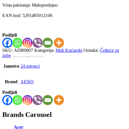
Vrsta pakiranja: Maloprodajno
EAN kod: 5291485012106
Podijeli
SKU:
ADB0007
Kategorija:
Mali Kućanski
Oznaka:
Četkice za
zube
Najniža cijena u zadnjih 30 dana:
12,85
€
Jamstvo
24 mjeseci
Brand
AENO
Podijeli
Brands Carousel
Acer