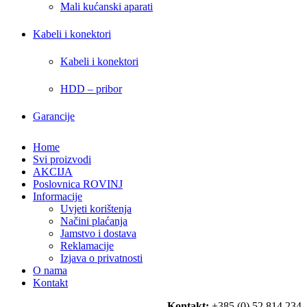
Mali kućanski aparati
Kabeli i konektori
Kabeli i konektori
HDD – pribor
Garancije
Home
Svi proizvodi
AKCIJA
Poslovnica ROVINJ
Informacije
Uvjeti korištenja
Načini plaćanja
Jamstvo i dostava
Reklamacije
Izjava o privatnosti
O nama
Kontakt
Kontakt:
+385 (0) 52 814 234