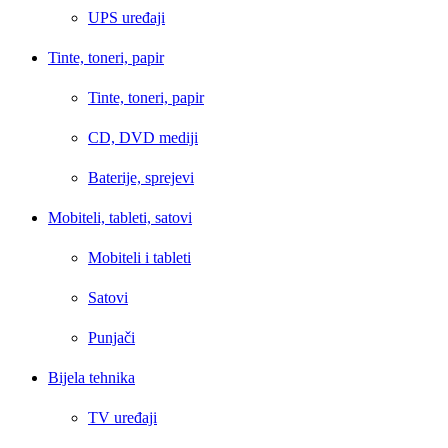
UPS uređaji
Tinte, toneri, papir
Tinte, toneri, papir
CD, DVD mediji
Baterije, sprejevi
Mobiteli, tableti, satovi
Mobiteli i tableti
Satovi
Punjači
Bijela tehnika
TV uređaji