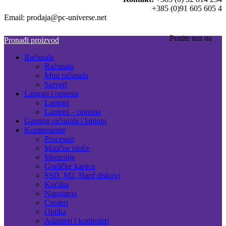
+385 (0)91 605 605 4
Email: prodaja@pc-universe.net
Pratite nas na
Pronađi proizvod
Računala
Računala
Mini računala
Serveri
Laptopi i oprema
Laptopi
Laptopi – oprema
Gaming računala i laptopi
Komponente
Procesori
Matične ploče
Memorije
Grafičke kartice
SSD, M2, Hard diskovi
Kućišta
Napajanja
Cooleri
Optika
Adapteri i kontroleri