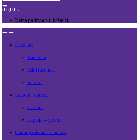
for:
0
0,00
€
Nema proizvoda u košarici.
Open
Close
Računala
Računala
Mini računala
Serveri
Laptopi i oprema
Laptopi
Laptopi – oprema
Gaming računala i laptopi