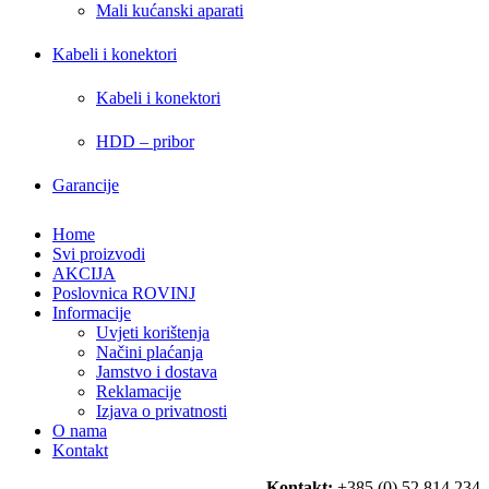
Mali kućanski aparati
Kabeli i konektori
Kabeli i konektori
HDD – pribor
Garancije
Home
Svi proizvodi
AKCIJA
Poslovnica ROVINJ
Informacije
Uvjeti korištenja
Načini plaćanja
Jamstvo i dostava
Reklamacije
Izjava o privatnosti
O nama
Kontakt
Kontakt:
+385 (0) 52 814 234