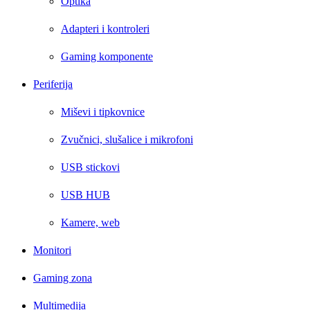
Optika
Adapteri i kontroleri
Gaming komponente
Periferija
Miševi i tipkovnice
Zvučnici, slušalice i mikrofoni
USB stickovi
USB HUB
Kamere, web
Monitori
Gaming zona
Multimedija