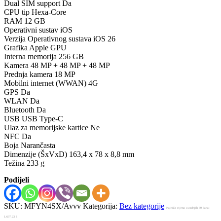
Dual SIM support Da
CPU tip Hexa-Core
RAM 12 GB
Operativni sustav iOS
Verzija Operativnog sustava iOS 26
Grafika Apple GPU
Interna memorija 256 GB
Kamera 48 MP + 48 MP + 48 MP
Prednja kamera 18 MP
Mobilni internet (WWAN) 4G
GPS Da
WLAN Da
Bluetooth Da
USB USB Type-C
Ulaz za memorijske kartice Ne
NFC Da
Boja Narančasta
Dimenzije (ŠxVxD) 163,4 x 78 x 8,8 mm
Težina 233 g
Podijeli
SKU:
MFYN4SX/Avvv
Kategorija:
Bez kategorije
Najniža cijena u zadnjih 30 dana:
1.697,23
€