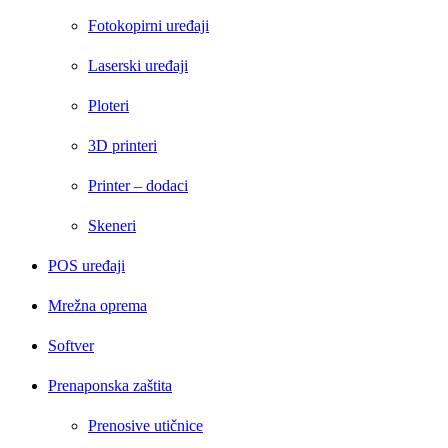
Fotokopirni uređaji
Laserski uređaji
Ploteri
3D printeri
Printer – dodaci
Skeneri
POS uređaji
Mrežna oprema
Softver
Prenaponska zaštita
Prenosive utičnice