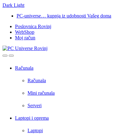
Dark
Light
Skip
Skip
PC-universe… kupnja iz udobnosti Vašeg doma
to
to
Poslovnica Rovinj
navigation
content
WebShop
Moj račun
Open
Close
Računala
Računala
Mini računala
Serveri
Laptopi i oprema
Laptopi