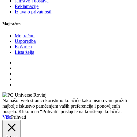
Jamstvo i dostava
Reklamacije
Izjava o privatnosti
Moj račun
Moj račun
Usporedba
Košarica
Lista želja
Na našoj web stranici koristimo kolačiće kako bismo vam pružili
najbolje iskustvo pamćenjem vaših preferencija i ponovljenih
posjeta. Klikom na “Prihvati” pristajete na korištenje kolačića.
Više
Prihvati