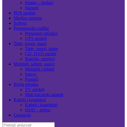
Printer – dodaci
Skeneri
POS uređaji
Mrežna oprema
Softver
Prenaponska zaštita
Prenosive utičnice
UPS uređaji
Tinte, toneri, papir
Tinte, toneri, papir
CD, DVD mediji
Baterije, sprejevi
Mobiteli, tableti, satovi
Mobiteli i tableti
Satovi
Punjači
Bijela tehnika
TV uređaji
Mali kućanski aparati
Kabeli i konektori
Kabeli i konektori
HDD – pribor
Garancije
Search