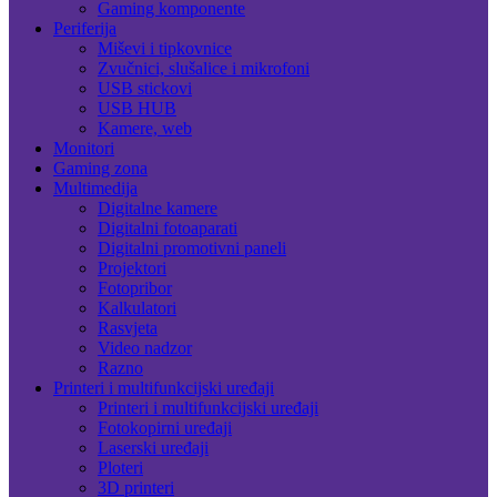
Gaming komponente
Periferija
Miševi i tipkovnice
Zvučnici, slušalice i mikrofoni
USB stickovi
USB HUB
Kamere, web
Monitori
Gaming zona
Multimedija
Digitalne kamere
Digitalni fotoaparati
Digitalni promotivni paneli
Projektori
Fotopribor
Kalkulatori
Rasvjeta
Video nadzor
Razno
Printeri i multifunkcijski uređaji
Printeri i multifunkcijski uređaji
Fotokopirni uređaji
Laserski uređaji
Ploteri
3D printeri