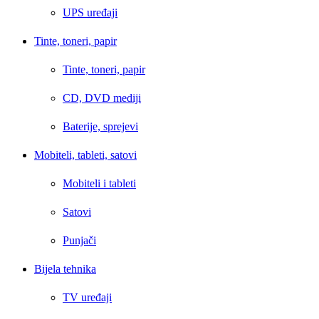
UPS uređaji
Tinte, toneri, papir
Tinte, toneri, papir
CD, DVD mediji
Baterije, sprejevi
Mobiteli, tableti, satovi
Mobiteli i tableti
Satovi
Punjači
Bijela tehnika
TV uređaji