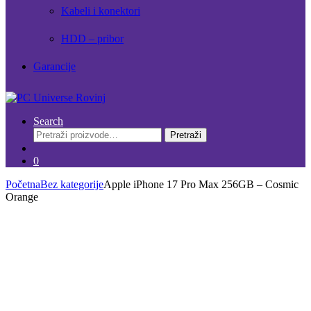
Kabeli i konektori
HDD – pribor
Garancije
Search
Pretraži:
Pretraži
0
Početna
Bez kategorije
Apple iPhone 17 Pro Max 256GB – Cosmic
Orange