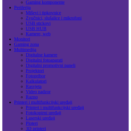
Gaming komponente
Periferija
Miševi i tipkovnice
Zvučnici, slušalice i mikrofoni
USB stickovi
USB HUB
Kamere, web
Monitori
Gaming zona
Multimedija
Digitalne kamere
Digitalni fotoaparati
Digitalni promotivni paneli
Projektori
Fotopribor
Kalkulatori
Rasvjeta
Video nadzor
Razno
Printeri i multifunkcijski uređaji
Printeri i multifunkcijski uređaji
Fotokopirni uređaji
Laserski uređaji
Ploteri
3D printeri