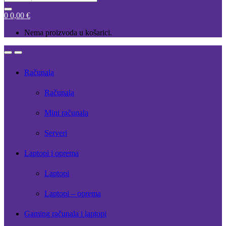
for:
0
0,00
€
Nema proizvoda u košarici.
Open
Close
Računala
Računala
Mini računala
Serveri
Laptopi i oprema
Laptopi
Laptopi – oprema
Gaming računala i laptopi