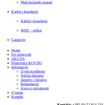
Mali kućanski aparati
Kabeli i konektori
Kabeli i konektori
HDD – pribor
Garancije
Home
Svi proizvodi
AKCIJA
Poslovnica ROVINJ
Informacije
Uvjeti korištenja
Načini plaćanja
Jamstvo i dostava
Reklamacije
Izjava o privatnosti
O nama
Kontakt
Kontakt:
+385 (0) 52 814 234