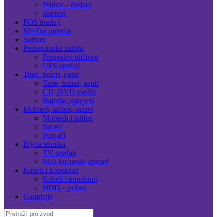
Printer – dodaci
Skeneri
POS uređaji
Mrežna oprema
Softver
Prenaponska zaštita
Prenosive utičnice
UPS uređaji
Tinte, toneri, papir
Tinte, toneri, papir
CD, DVD mediji
Baterije, sprejevi
Mobiteli, tableti, satovi
Mobiteli i tableti
Satovi
Punjači
Bijela tehnika
TV uređaji
Mali kućanski aparati
Kabeli i konektori
Kabeli i konektori
HDD – pribor
Garancije
Search