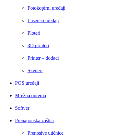
Fotokopirni uređaji
Laserski uređaji
Ploteri
3D printeri
Printer – dodaci
Skeneri
POS uređaji
Mrežna oprema
Softver
Prenaponska zaštita
Prenosive utičnice