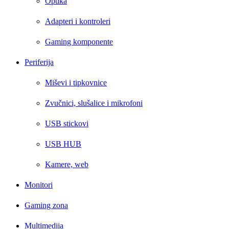
Optika
Adapteri i kontroleri
Gaming komponente
Periferija
Miševi i tipkovnice
Zvučnici, slušalice i mikrofoni
USB stickovi
USB HUB
Kamere, web
Monitori
Gaming zona
Multimedija