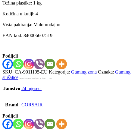
Težina plastike: 1 kg
Količina u kutiji: 4
Vrsta pakiranja: Maloprodajno
EAN kod: 840006607519
Podijeli
SKU:
CA-9011195-EU
Kategorija:
Gaming zona
Oznaka:
Gaming
slušalice
Najniža cijena u zadnjih 30 dana:
71,32
€
Jamstvo
24 mjeseci
Brand
CORSAIR
Podijeli