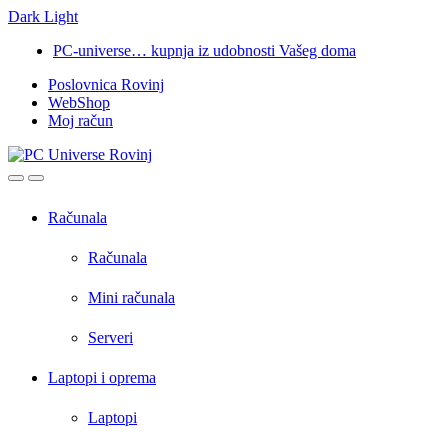
Dark
Light
Skip
Skip
PC-universe… kupnja iz udobnosti Vašeg doma
to
to
Poslovnica Rovinj
navigation
content
WebShop
Moj račun
Open
Close
Računala
Računala
Mini računala
Serveri
Laptopi i oprema
Laptopi