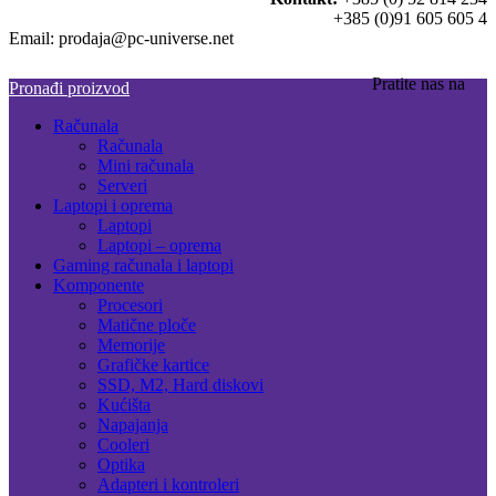
+385 (0)91 605 605 4
Email: prodaja@pc-universe.net
Pratite nas na
Pronađi proizvod
Računala
Računala
Mini računala
Serveri
Laptopi i oprema
Laptopi
Laptopi – oprema
Gaming računala i laptopi
Komponente
Procesori
Matične ploče
Memorije
Grafičke kartice
SSD, M2, Hard diskovi
Kućišta
Napajanja
Cooleri
Optika
Adapteri i kontroleri