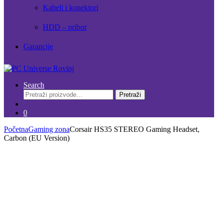
Kabeli i konektori
HDD – pribor
Garancije
Search
Pretraži:
Pretraži
0
Početna
Gaming zona
Corsair HS35 STEREO Gaming Headset,
Carbon (EU Version)