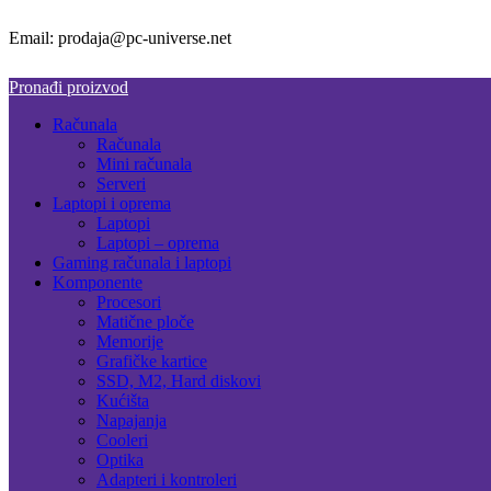
Email: prodaja@pc-universe.net
Pronađi proizvod
Računala
Računala
Mini računala
Serveri
Laptopi i oprema
Laptopi
Laptopi – oprema
Gaming računala i laptopi
Komponente
Procesori
Matične ploče
Memorije
Grafičke kartice
SSD, M2, Hard diskovi
Kućišta
Napajanja
Cooleri
Optika
Adapteri i kontroleri