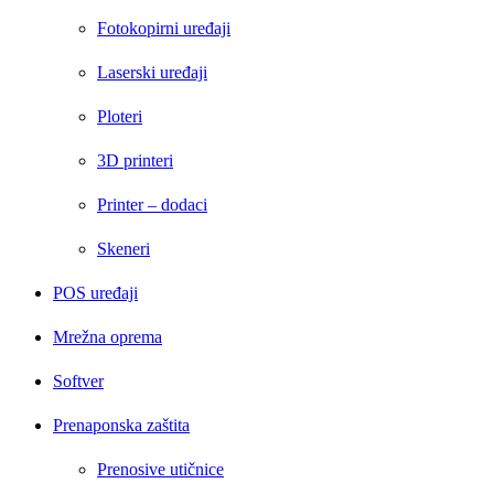
Fotokopirni uređaji
Laserski uređaji
Ploteri
3D printeri
Printer – dodaci
Skeneri
POS uređaji
Mrežna oprema
Softver
Prenaponska zaštita
Prenosive utičnice