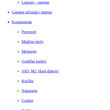
Laptopi – oprema
Gaming računala i laptopi
Komponente
Procesori
Matične ploče
Memorije
Grafičke kartice
SSD, M2, Hard diskovi
Kućišta
Napajanja
Cooleri