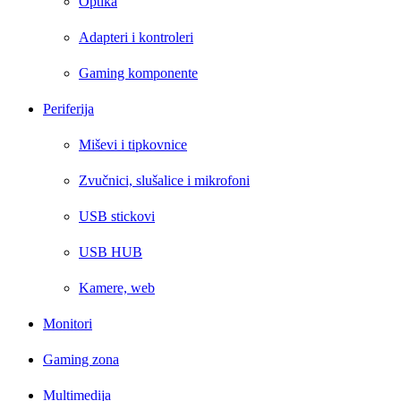
Optika
Adapteri i kontroleri
Gaming komponente
Periferija
Miševi i tipkovnice
Zvučnici, slušalice i mikrofoni
USB stickovi
USB HUB
Kamere, web
Monitori
Gaming zona
Multimedija