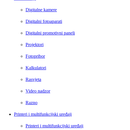
Digitalne kamere
Digitalni fotoaparati
Digitalni promotivni paneli
Projektori
Fotopribor
Kalkulatori
Rasvjeta
Video nadzor
Razno
Printeri i multifunkcijski uređaji
Printeri i multifunkcijski uređaji