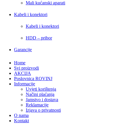
Mali kućanski aparati
Kabeli i konektori
Kabeli i konektori
HDD – pribor
Garancije
Home
Svi proizvodi
AKCIJA
Poslovnica ROVINJ
Informacije
Uvjeti korištenja
Načini plaćanja
Jamstvo i dostava
Reklamacije
Izjava o privatnosti
O nama
Kontakt