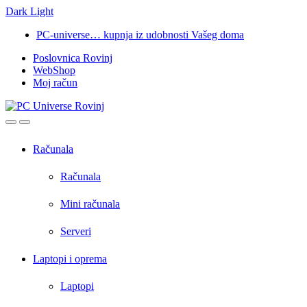
Dark
Light
Skip
Skip
PC-universe… kupnja iz udobnosti Vašeg doma
to
to
Poslovnica Rovinj
navigation
content
WebShop
Moj račun
Open
Close
Računala
Računala
Mini računala
Serveri
Laptopi i oprema
Laptopi