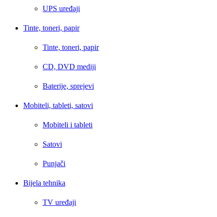
UPS uređaji
Tinte, toneri, papir
Tinte, toneri, papir
CD, DVD mediji
Baterije, sprejevi
Mobiteli, tableti, satovi
Mobiteli i tableti
Satovi
Punjači
Bijela tehnika
TV uređaji