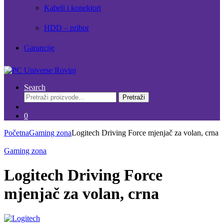
Kabeli i konektori
HDD – pribor
Garancije
Search
Pretraži:
Pretraži
0
Početna
Gaming zona
Logitech Driving Force mjenjač za volan, crna
Gaming zona
Logitech Driving Force
mjenjač za volan, crna