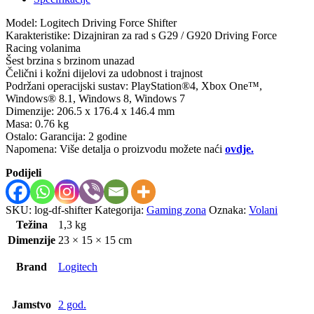
Model: Logitech Driving Force Shifter
Karakteristike: Dizajniran za rad s G29 / G920 Driving Force
Racing volanima
Šest brzina s brzinom unazad
Čelični i kožni dijelovi za udobnost i trajnost
Podržani operacijski sustav: PlayStation®4, Xbox One™,
Windows® 8.1, Windows 8, Windows 7
Dimenzije: 206.5 x 176.4 x 146.4 mm
Masa: 0.76 kg
Ostalo: Garancija: 2 godine
Napomena: Više detalja o proizvodu možete naći
ovdje.
Podijeli
SKU:
log-df-shifter
Kategorija:
Gaming zona
Oznaka:
Volani
Težina
1,3 kg
Dimenzije
23 × 15 × 15 cm
Brand
Logitech
Jamstvo
2 god.