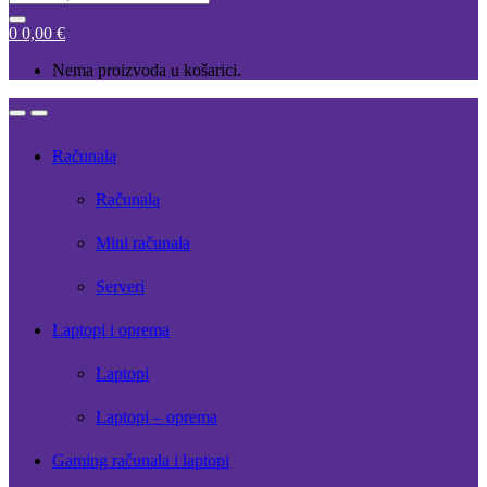
for:
0
0,00
€
Nema proizvoda u košarici.
Open
Close
Računala
Računala
Mini računala
Serveri
Laptopi i oprema
Laptopi
Laptopi – oprema
Gaming računala i laptopi