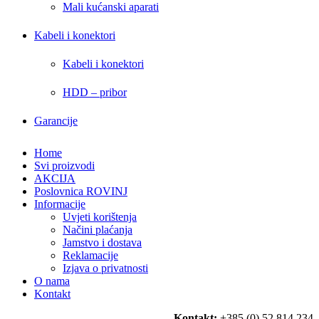
Mali kućanski aparati
Kabeli i konektori
Kabeli i konektori
HDD – pribor
Garancije
Home
Svi proizvodi
AKCIJA
Poslovnica ROVINJ
Informacije
Uvjeti korištenja
Načini plaćanja
Jamstvo i dostava
Reklamacije
Izjava o privatnosti
O nama
Kontakt
Kontakt:
+385 (0) 52 814 234