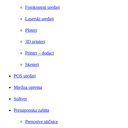
Fotokopirni uređaji
Laserski uređaji
Ploteri
3D printeri
Printer – dodaci
Skeneri
POS uređaji
Mrežna oprema
Softver
Prenaponska zaštita
Prenosive utičnice