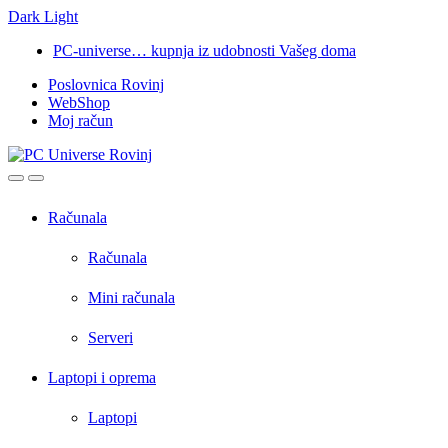
Dark
Light
Skip
Skip
PC-universe… kupnja iz udobnosti Vašeg doma
to
to
Poslovnica Rovinj
navigation
content
WebShop
Moj račun
Open
Close
Računala
Računala
Mini računala
Serveri
Laptopi i oprema
Laptopi