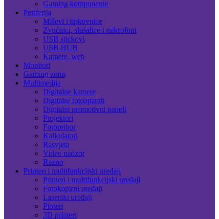
Gaming komponente
Periferija
Miševi i tipkovnice
Zvučnici, slušalice i mikrofoni
USB stickovi
USB HUB
Kamere, web
Monitori
Gaming zona
Multimedija
Digitalne kamere
Digitalni fotoaparati
Digitalni promotivni paneli
Projektori
Fotopribor
Kalkulatori
Rasvjeta
Video nadzor
Razno
Printeri i multifunkcijski uređaji
Printeri i multifunkcijski uređaji
Fotokopirni uređaji
Laserski uređaji
Ploteri
3D printeri