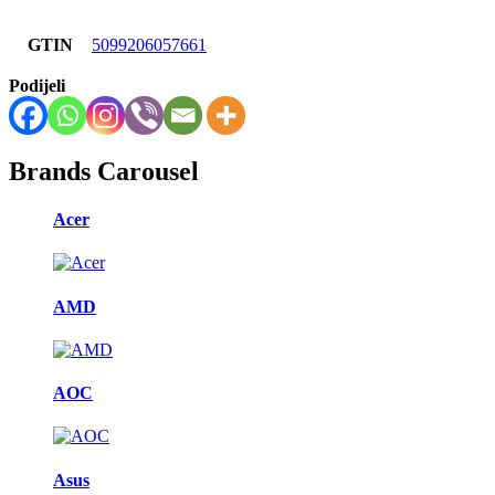
GTIN
5099206057661
Podijeli
Brands Carousel
Acer
AMD
AOC
Asus