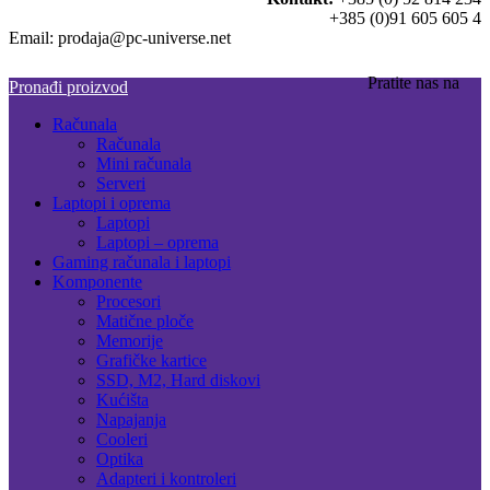
+385 (0)91 605 605 4
Email: prodaja@pc-universe.net
Pratite nas na
Pronađi proizvod
Računala
Računala
Mini računala
Serveri
Laptopi i oprema
Laptopi
Laptopi – oprema
Gaming računala i laptopi
Komponente
Procesori
Matične ploče
Memorije
Grafičke kartice
SSD, M2, Hard diskovi
Kućišta
Napajanja
Cooleri
Optika
Adapteri i kontroleri