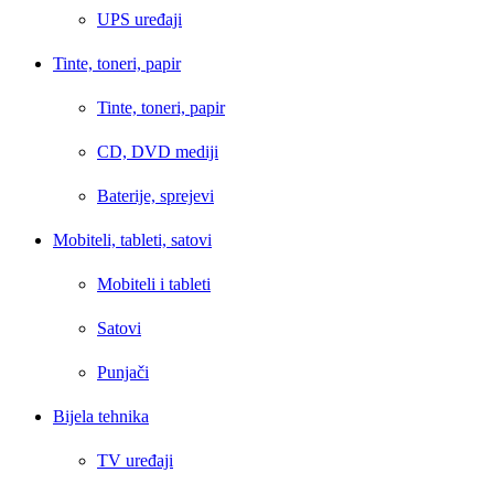
UPS uređaji
Tinte, toneri, papir
Tinte, toneri, papir
CD, DVD mediji
Baterije, sprejevi
Mobiteli, tableti, satovi
Mobiteli i tableti
Satovi
Punjači
Bijela tehnika
TV uređaji