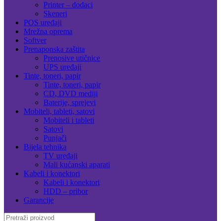
Printer – dodaci
Skeneri
POS uređaji
Mrežna oprema
Softver
Prenaponska zaštita
Prenosive utičnice
UPS uređaji
Tinte, toneri, papir
Tinte, toneri, papir
CD, DVD mediji
Baterije, sprejevi
Mobiteli, tableti, satovi
Mobiteli i tableti
Satovi
Punjači
Bijela tehnika
TV uređaji
Mali kućanski aparati
Kabeli i konektori
Kabeli i konektori
HDD – pribor
Garancije
Search