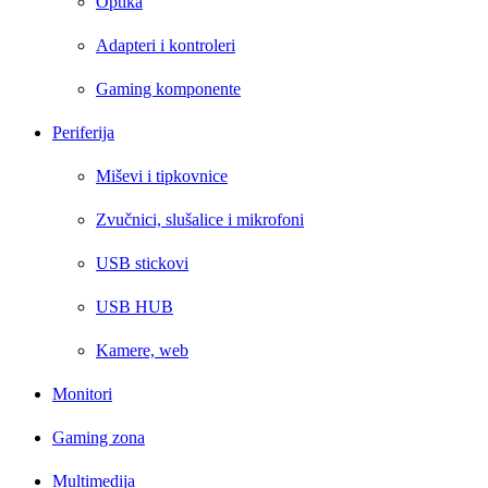
Optika
Adapteri i kontroleri
Gaming komponente
Periferija
Miševi i tipkovnice
Zvučnici, slušalice i mikrofoni
USB stickovi
USB HUB
Kamere, web
Monitori
Gaming zona
Multimedija