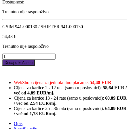
Dostupnost:
Trenutno nije raspoloživo
GSIM 941-000130 / SHIFTER 941-000130
54,48
€
Trenutno nije raspoloživo
Logitech
Driving
Dodaj u košaricu
Force
mjenjač
za
volan,
WebShop cijena za jednokratno plaćanje:
54,48 EUR
crna
Cijena za kartice 2 - 12 rata (samo u poslovnici):
58,64
EUR
/
quantity
već od
4,89 EUR/mj.
Cijena za kartice 13 - 24 rate (samo u poslovnici):
60,89
EUR
/
već od
2,54 EUR/mj.
Cijena za kartice 25 - 36 rata (samo u poslovnici):
64,09
EUR
/
već od
1,78 EUR/mj.
Opis
Specifikacije