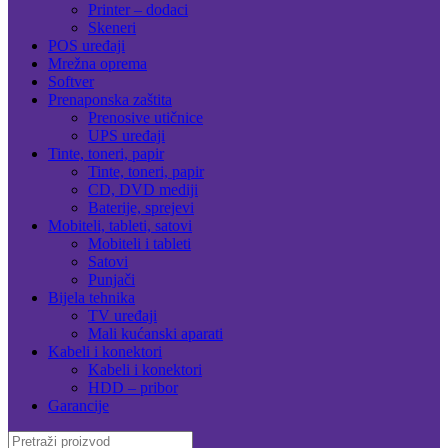
Printer – dodaci
Skeneri
POS uređaji
Mrežna oprema
Softver
Prenaponska zaštita
Prenosive utičnice
UPS uređaji
Tinte, toneri, papir
Tinte, toneri, papir
CD, DVD mediji
Baterije, sprejevi
Mobiteli, tableti, satovi
Mobiteli i tableti
Satovi
Punjači
Bijela tehnika
TV uređaji
Mali kućanski aparati
Kabeli i konektori
Kabeli i konektori
HDD – pribor
Garancije
Search