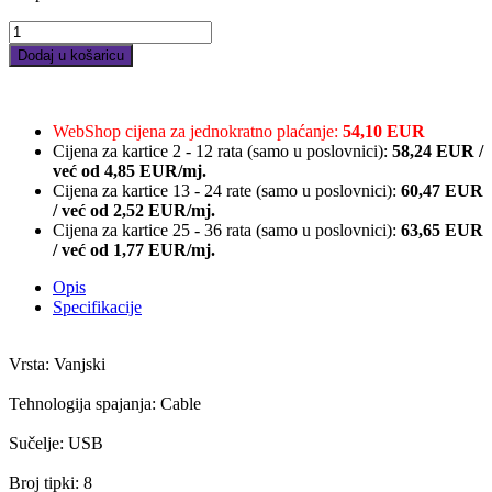
LOGITECH
G402
Dodaj u košaricu
Hyperion
Fury
Corded
Gaming
WebShop cijena za jednokratno plaćanje:
54,10 EUR
Mouse
Cijena za kartice 2 - 12 rata (samo u poslovnici):
58,24
EUR
/
-
već od
4,85 EUR/mj.
BLACK
Cijena za kartice 13 - 24 rate (samo u poslovnici):
60,47
EUR
-
/
već od
2,52 EUR/mj.
EER2
Cijena za kartice 25 - 36 rata (samo u poslovnici):
63,65
EUR
quantity
/
već od
1,77 EUR/mj.
Opis
Specifikacije
Vrsta: Vanjski
Tehnologija spajanja: Cable
Sučelje: USB
Broj tipki: 8