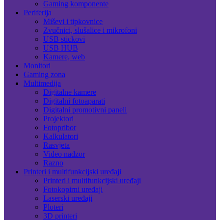
Gaming komponente
Periferija
Miševi i tipkovnice
Zvučnici, slušalice i mikrofoni
USB stickovi
USB HUB
Kamere, web
Monitori
Gaming zona
Multimedija
Digitalne kamere
Digitalni fotoaparati
Digitalni promotivni paneli
Projektori
Fotopribor
Kalkulatori
Rasvjeta
Video nadzor
Razno
Printeri i multifunkcijski uređaji
Printeri i multifunkcijski uređaji
Fotokopirni uređaji
Laserski uređaji
Ploteri
3D printeri