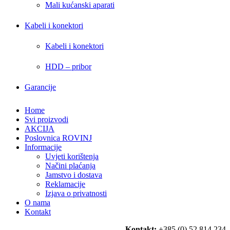
Mali kućanski aparati
Kabeli i konektori
Kabeli i konektori
HDD – pribor
Garancije
Home
Svi proizvodi
AKCIJA
Poslovnica ROVINJ
Informacije
Uvjeti korištenja
Načini plaćanja
Jamstvo i dostava
Reklamacije
Izjava o privatnosti
O nama
Kontakt
Kontakt:
+385 (0) 52 814 234