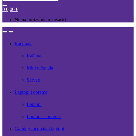
for:
0
0,00
€
Nema proizvoda u košarici.
Open
Close
Računala
Računala
Mini računala
Serveri
Laptopi i oprema
Laptopi
Laptopi – oprema
Gaming računala i laptopi