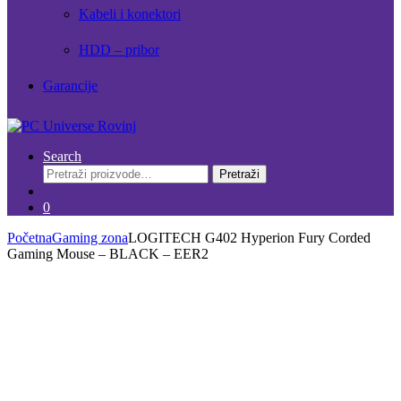
Kabeli i konektori
HDD – pribor
Garancije
Search
Pretraži:
Pretraži
0
Početna
Gaming zona
LOGITECH G402 Hyperion Fury Corded
Gaming Mouse – BLACK – EER2