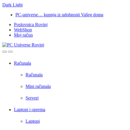
Dark
Light
Skip
Skip
PC-universe… kupnja iz udobnosti Vašeg doma
to
to
Poslovnica Rovinj
navigation
content
WebShop
Moj račun
Open
Close
Računala
Računala
Mini računala
Serveri
Laptopi i oprema
Laptopi