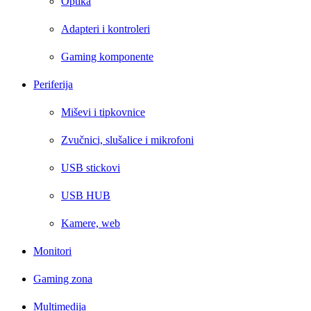
Optika
Adapteri i kontroleri
Gaming komponente
Periferija
Miševi i tipkovnice
Zvučnici, slušalice i mikrofoni
USB stickovi
USB HUB
Kamere, web
Monitori
Gaming zona
Multimedija