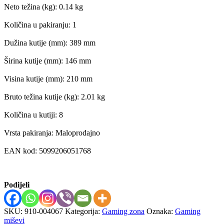
Neto težina (kg): 0.14 kg
Količina u pakiranju: 1
Dužina kutije (mm): 389 mm
Širina kutije (mm): 146 mm
Visina kutije (mm): 210 mm
Bruto težina kutije (kg): 2.01 kg
Količina u kutiji: 8
Vrsta pakiranja: Maloprodajno
EAN kod: 5099206051768
Podijeli
SKU:
910-004067
Kategorija:
Gaming zona
Oznaka:
Gaming
miševi