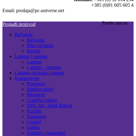
+385 (0)91 605 605 4
Email: prodaja@pc-universe.net
Pratite nas na
Pronađi proizvod
Računala
Računala
Mini računala
Serveri
Laptopi i oprema
Laptopi
Laptopi – oprema
Gaming računala i laptopi
Komponente
Procesori
Matične ploče
Memorije
Grafičke kartice
SSD, M2, Hard diskovi
Kućišta
Napajanja
Cooleri
Optika
Adapteri i kontroleri