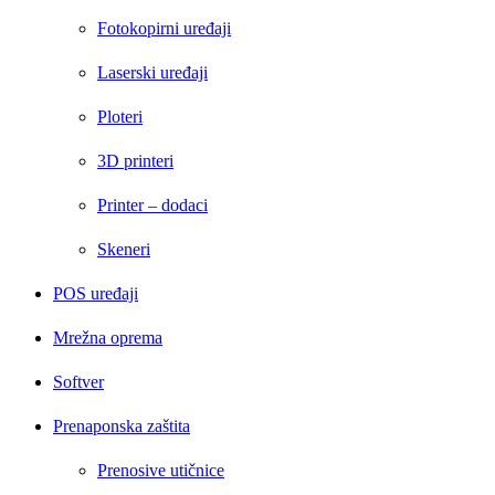
Fotokopirni uređaji
Laserski uređaji
Ploteri
3D printeri
Printer – dodaci
Skeneri
POS uređaji
Mrežna oprema
Softver
Prenaponska zaštita
Prenosive utičnice