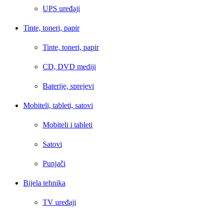
UPS uređaji
Tinte, toneri, papir
Tinte, toneri, papir
CD, DVD mediji
Baterije, sprejevi
Mobiteli, tableti, satovi
Mobiteli i tableti
Satovi
Punjači
Bijela tehnika
TV uređaji