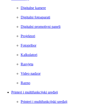
Digitalne kamere
Digitalni fotoaparati
Digitalni promotivni paneli
Projektori
Fotopribor
Kalkulatori
Rasvjeta
Video nadzor
Razno
Printeri i multifunkcijski uređaji
Printeri i multifunkcijski uređaji