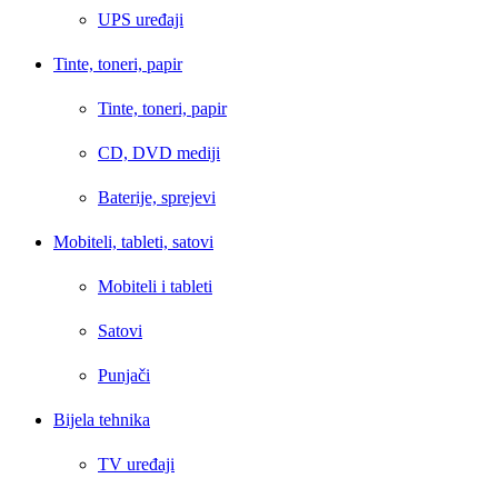
UPS uređaji
Tinte, toneri, papir
Tinte, toneri, papir
CD, DVD mediji
Baterije, sprejevi
Mobiteli, tableti, satovi
Mobiteli i tableti
Satovi
Punjači
Bijela tehnika
TV uređaji