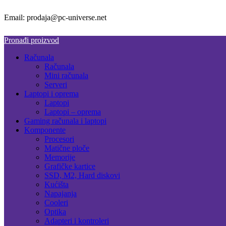
Email: prodaja@pc-universe.net
Pronađi proizvod
Računala
Računala
Mini računala
Serveri
Laptopi i oprema
Laptopi
Laptopi – oprema
Gaming računala i laptopi
Komponente
Procesori
Matične ploče
Memorije
Grafičke kartice
SSD, M2, Hard diskovi
Kućišta
Napajanja
Cooleri
Optika
Adapteri i kontroleri