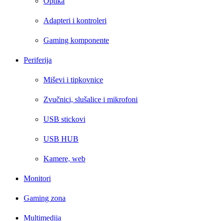
Optika
Adapteri i kontroleri
Gaming komponente
Periferija
Miševi i tipkovnice
Zvučnici, slušalice i mikrofoni
USB stickovi
USB HUB
Kamere, web
Monitori
Gaming zona
Multimedija