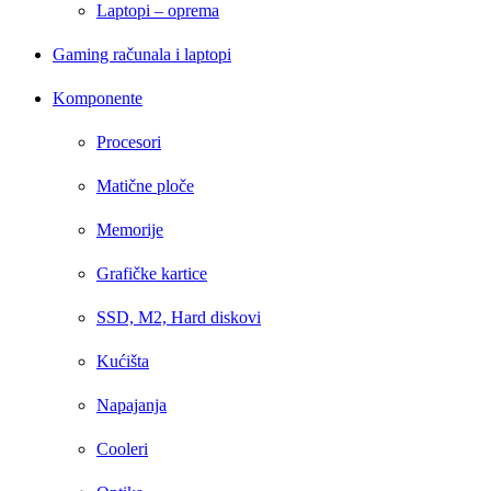
Laptopi – oprema
Gaming računala i laptopi
Komponente
Procesori
Matične ploče
Memorije
Grafičke kartice
SSD, M2, Hard diskovi
Kućišta
Napajanja
Cooleri