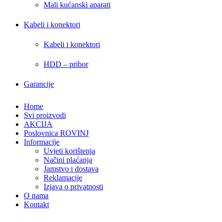
Mali kućanski aparati
Kabeli i konektori
Kabeli i konektori
HDD – pribor
Garancije
Home
Svi proizvodi
AKCIJA
Poslovnica ROVINJ
Informacije
Uvjeti korištenja
Načini plaćanja
Jamstvo i dostava
Reklamacije
Izjava o privatnosti
O nama
Kontakt