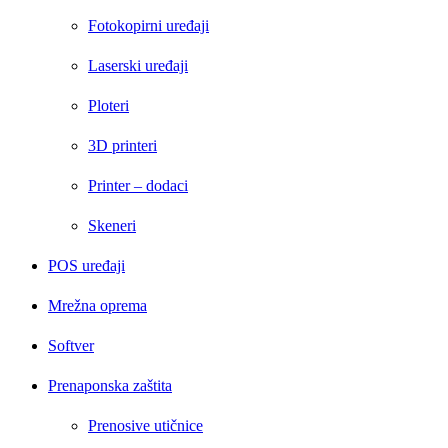
Fotokopirni uređaji
Laserski uređaji
Ploteri
3D printeri
Printer – dodaci
Skeneri
POS uređaji
Mrežna oprema
Softver
Prenaponska zaštita
Prenosive utičnice