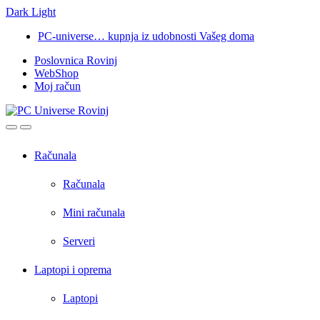
Dark
Light
Skip
Skip
PC-universe… kupnja iz udobnosti Vašeg doma
to
to
Poslovnica Rovinj
navigation
content
WebShop
Moj račun
Open
Close
Računala
Računala
Mini računala
Serveri
Laptopi i oprema
Laptopi