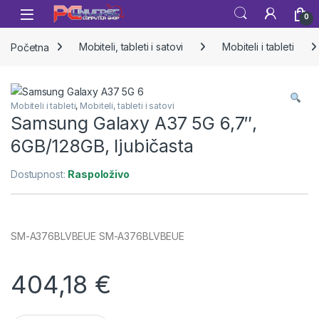
Skip to navigation
Skip to content
Open
0
Početna
Mobiteli, tableti i satovi
Mobiteli i tableti
Mobiteli i tableti
,
Mobiteli, tableti i satovi
Samsung Galaxy A37 5G 6,7″,
6GB/128GB, ljubičasta
Dostupnost:
Raspoloživo
SM-A376BLVBEUE SM-A376BLVBEUE
404,18
€