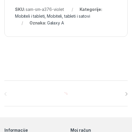
SKU:
sam-sm-a376-violet
Kategorije:
Mobiteli i tableti
,
Mobiteli, tableti i satovi
Oznaka:
Galaxy A
Brands Carousel
Informacije
Moj račun