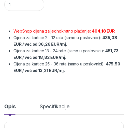
Samsung Galaxy A37 5G 6,7", 6GB/128GB, ljubičasta quantity
WebShop cijena za jednokratno plaćanje:
404,18 EUR
Cijena za kartice 2 - 12 rata (samo u poslovnici):
435,08
EUR
/
već od
36,26 EUR/mj.
Cijena za kartice 13 - 24 rate (samo u poslovnici):
451,73
EUR
/
već od
18,82 EUR/mj.
Cijena za kartice 25 - 36 rata (samo u poslovnici):
475,50
EUR
/
već od
13,21 EUR/mj.
Opis
Specifikacije