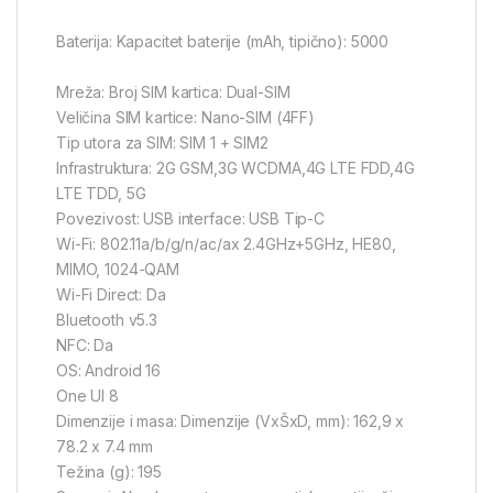
Baterija: Kapacitet baterije (mAh, tipično): 5000
Mreža: Broj SIM kartica: Dual-SIM
Veličina SIM kartice: Nano-SIM (4FF)
Tip utora za SIM: SIM 1 + SIM2
Infrastruktura: 2G GSM,3G WCDMA,4G LTE FDD,4G
LTE TDD, 5G
Povezivost: USB interface: USB Tip-C
Wi-Fi: 802.11a/b/g/n/ac/ax 2.4GHz+5GHz, HE80,
MIMO, 1024-QAM
Wi-Fi Direct: Da
Bluetooth v5.3
NFC: Da
OS: Android 16
One UI 8
Dimenzije i masa: Dimenzije (VxŠxD, mm): 162,9 x
78.2 x 7.4 mm
Težina (g): 195