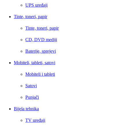
UPS uređaji
Tinte, toneri, papir
Tinte, toneri, papir
CD, DVD mediji
Baterije, sprejevi
Mobiteli, tableti, satovi
Mobiteli i tableti
Satovi
Punjači
Bijela tehnika
TV uređaji