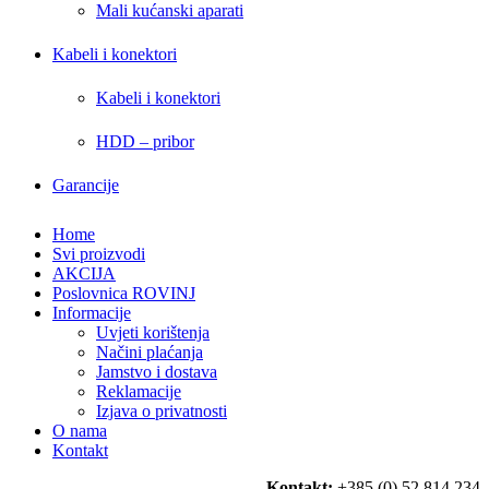
Mali kućanski aparati
Kabeli i konektori
Kabeli i konektori
HDD – pribor
Garancije
Home
Svi proizvodi
AKCIJA
Poslovnica ROVINJ
Informacije
Uvjeti korištenja
Načini plaćanja
Jamstvo i dostava
Reklamacije
Izjava o privatnosti
O nama
Kontakt
Kontakt:
+385 (0) 52 814 234