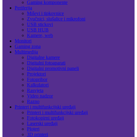
Gaming komponente
Periferija
Miševi i tipkovnice
Zvučnici, slušalice i mikrofoni
USB stickovi
USB HUB
Kamere, web
Monitori
Gaming zona
Multimedija
Digitalne kamere
Digitalni fotoaparati
Digitalni promotivni paneli
Projektori
Fotopribor
Kalkulatori
Rasvjeta
Video nadzor
Razno
Printeri i multifunkcijski uređaji
Printeri i multifunkcijski uređaji
Fotokopirni uređaji
Laserski uređaji
Ploteri
3D printeri