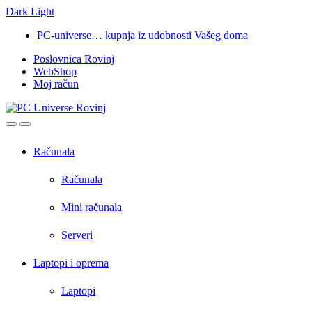
Dark
Light
Skip
Skip
PC-universe… kupnja iz udobnosti Vašeg doma
to
to
Poslovnica Rovinj
navigation
content
WebShop
Moj račun
Open
Close
Računala
Računala
Mini računala
Serveri
Laptopi i oprema
Laptopi