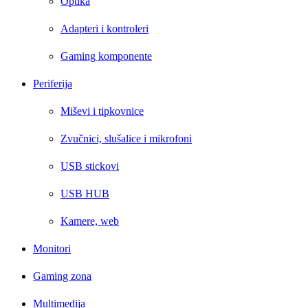
Optika
Adapteri i kontroleri
Gaming komponente
Periferija
Miševi i tipkovnice
Zvučnici, slušalice i mikrofoni
USB stickovi
USB HUB
Kamere, web
Monitori
Gaming zona
Multimedija