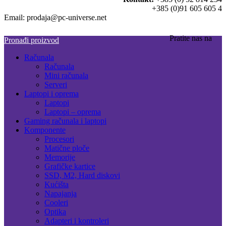
+385 (0)91 605 605 4
Email: prodaja@pc-universe.net
Pratite nas na
Pronađi proizvod
Računala
Računala
Mini računala
Serveri
Laptopi i oprema
Laptopi
Laptopi – oprema
Gaming računala i laptopi
Komponente
Procesori
Matične ploče
Memorije
Grafičke kartice
SSD, M2, Hard diskovi
Kućišta
Napajanja
Cooleri
Optika
Adapteri i kontroleri