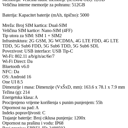
Veličina interne memorije za pohranu: 512GB
Baterija: Kapacitet baterije (mAh, tipično): 5000
Mreža: Broj SIM kartica: Dual-SIM
Veličina SIM kartice: Nano-SIM (4FF)
Tip utora za SIM: SIM 1 + SIM2
Infrastruktura: 2G GSM, 3G WCDMA, 4G LTE FDD, 4G LTE
TDD, 5G Sub6 FDD, 5G Sub6 TDD, 5G Sub6 SDL
Povezivost: USB interface: USB Tip-C
Wi-Fi: 802.11 a/b/g/n/ac/6e/7
Wi-Fi Direct: Da
Bluetooth v6.0
NFC: Da
OS: Android 16
One UI 8.5
Dimenzije i masa: Dimenzije (VxŠxD, mm): 163.6 x 78.1 x 7.9 mm
Težina (g): 214
Energetska klasa: A
Procijenjeno vrijeme korištenja s punim punjenjem: 55h
Otpornost na pad: A
Indeks popravljivosti: C
Trajanje baterije: Broj ciklusa punjenja: 1200x
Otpornost na prašinu i vodu: IP68