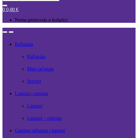
for:
0
0,00
€
Nema proizvoda u košarici.
Open
Close
Računala
Računala
Mini računala
Serveri
Laptopi i oprema
Laptopi
Laptopi – oprema
Gaming računala i laptopi