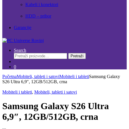
Kabeli i konektori
HDD – pribor
Garancije
Search
Pretraži:
Pretraži
0
Početna
Mobiteli, tableti i satovi
Mobiteli i tableti
Samsung Galaxy
S26 Ultra 6,9″, 12GB/512GB, crna
Mobiteli i tableti
,
Mobiteli, tableti i satovi
Samsung Galaxy S26 Ultra
6,9″, 12GB/512GB, crna