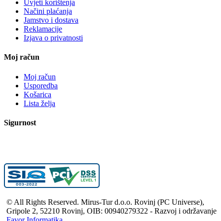
Uvjeti korištenja
Načini plaćanja
Jamstvo i dostava
Reklamacije
Izjava o privatnosti
Moj račun
Moj račun
Usporedba
Košarica
Lista želja
Sigurnost
© All Rights Reserved. Mirus-Tur d.o.o. Rovinj (PC Universe),
Gripole 2, 52210 Rovinj, OIB: 00940279322 - Razvoj i održavanje
Favor Informatika