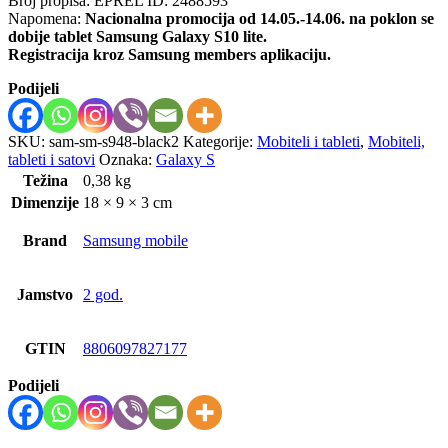
Broj propisa: EPREL ID: 2488593
Napomena:
Nacionalna promocija od 14.05.-14.06. na poklon se
dobije tablet Samsung Galaxy S10 lite.
Registracija kroz Samsung members aplikaciju.
Podijeli
SKU:
sam-sm-s948-black2
Kategorije:
Mobiteli i tableti
,
Mobiteli,
tableti i satovi
Oznaka:
Galaxy S
Težina
0,38 kg
Dimenzije
18 × 9 × 3 cm
Brand
Samsung mobile
Jamstvo
2 god.
GTIN
8806097827177
Podijeli