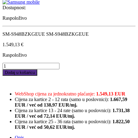
Dostupnost:
Raspoloživo
SM-S948BZKGEUE SM-S948BZKGEUE
1.549,13
€
Raspoloživo
Samsung
Galaxy
Dodaj u košaricu
S26
Ultra
6,9",
12GB/512GB,
WebShop cijena za jednokratno plaćanje:
1.549,13 EUR
crna
Cijena za kartice 2 - 12 rata (samo u poslovnici):
1.667,59
quantity
EUR
/
već od
138,97 EUR/mj.
Cijena za kartice 13 - 24 rate (samo u poslovnici):
1.731,38
EUR
/
već od
72,14 EUR/mj.
Cijena za kartice 25 - 36 rata (samo u poslovnici):
1.822,50
EUR
/
već od
50,62 EUR/mj.
Opis