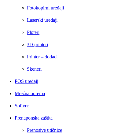
Fotokopirni uređaji
Laserski uređaji
Ploteri
3D printeri
Printer – dodaci
Skeneri
POS uređaji
Mrežna oprema
Softver
Prenaponska zaštita
Prenosive utičnice