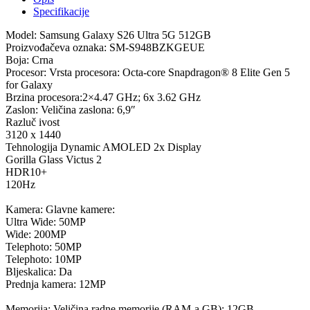
Specifikacije
Model: Samsung Galaxy S26 Ultra 5G 512GB
Proizvođačeva oznaka: SM-S948BZKGEUE
Boja: Crna
Procesor: Vrsta procesora: Octa-core Snapdragon® 8 Elite Gen 5
for Galaxy
Brzina procesora:2×4.47 GHz; 6x 3.62 GHz
Zaslon: Veličina zaslona: 6,9″
Razluč ivost
3120 x 1440
Tehnologija Dynamic AMOLED 2x Display
Gorilla Glass Victus 2
HDR10+
120Hz
Kamera: Glavne kamere:
Ultra Wide: 50MP
Wide: 200MP
Telephoto: 50MP
Telephoto: 10MP
Bljeskalica: Da
Prednja kamera: 12MP
Memorija: Veličina radne memorije (RAM-a GB): 12GB