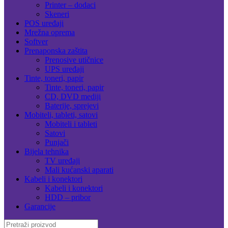
Printer – dodaci
Skeneri
POS uređaji
Mrežna oprema
Softver
Prenaponska zaštita
Prenosive utičnice
UPS uređaji
Tinte, toneri, papir
Tinte, toneri, papir
CD, DVD mediji
Baterije, sprejevi
Mobiteli, tableti, satovi
Mobiteli i tableti
Satovi
Punjači
Bijela tehnika
TV uređaji
Mali kućanski aparati
Kabeli i konektori
Kabeli i konektori
HDD – pribor
Garancije
Search