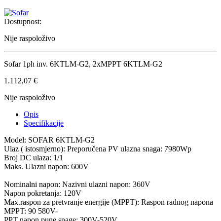
Dostupnost:
Nije raspoloživo
Sofar 1ph inv. 6KTLM-G2, 2xMPPT 6KTLM-G2
1.112,07
€
Nije raspoloživo
Opis
Specifikacije
Model: SOFAR 6KTLM-G2
Ulaz ( istosmjerno): Preporučena PV ulazna snaga: 7980Wp
Broj DC ulaza: 1/1
Maks. Ulazni napon: 600V
Nominalni napon: Nazivni ulazni napon: 360V
Napon pokretanja: 120V
Max.raspon za pretvranje energije (MPPT): Raspon radnog napona
MPPT: 90 580V-
PPT napon pune snage: 300V-520V