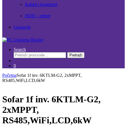
Kabeli i konektori
HDD – pribor
Garancije
Search
Pretraži:
Pretraži
0
Početna
Sofar 1f inv. 6KTLM-G2, 2xMPPT,
RS485,WiFi,LCD,6kW
Sofar 1f inv. 6KTLM-G2,
2xMPPT,
RS485,WiFi,LCD,6kW