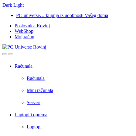
Dark
Light
Skip
Skip
PC-universe… kupnja iz udobnosti Vašeg doma
to
to
Poslovnica Rovinj
navigation
content
WebShop
Moj račun
Open
Close
Računala
Računala
Mini računala
Serveri
Laptopi i oprema
Laptopi