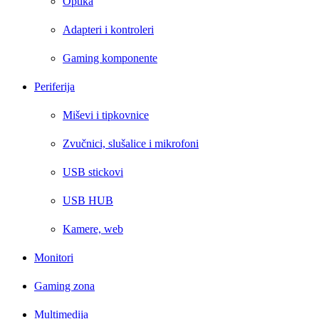
Optika
Adapteri i kontroleri
Gaming komponente
Periferija
Miševi i tipkovnice
Zvučnici, slušalice i mikrofoni
USB stickovi
USB HUB
Kamere, web
Monitori
Gaming zona
Multimedija