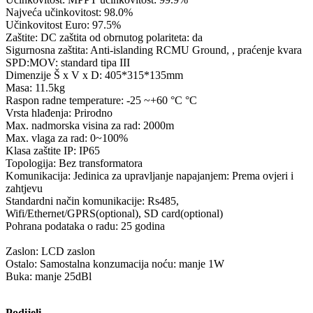
Najveća učinkovitost: 98.0%
Učinkovitost Euro: 97.5%
Zaštite: DC zaštita od obrnutog polariteta: da
Sigurnosna zaštita: Anti-islanding RCMU Ground, , praćenje kvara
SPD:MOV: standard tipa III
Dimenzije Š x V x D: 405*315*135mm
Masa: 11.5kg
Raspon radne temperature: -25 ~+60 °C °C
Vrsta hlađenja: Prirodno
Max. nadmorska visina za rad: 2000m
Max. vlaga za rad: 0~100%
Klasa zaštite IP: IP65
Topologija: Bez transformatora
Komunikacija: Jedinica za upravljanje napajanjem: Prema ovjeri i
zahtjevu
Standardni način komunikacije: Rs485,
Wifi/Ethernet/GPRS(optional), SD card(optional)
Pohrana podataka o radu: 25 godina
Zaslon: LCD zaslon
Ostalo: Samostalna konzumacija noću: manje 1W
Buka: manje 25dBl
Podijeli