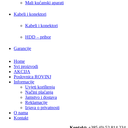
Mali kućanski aparati
Kabeli i konektori
Kabeli i konektori
HDD – pribor
Garancije
Home
Svi proizvodi
AKCIJA
Poslovnica ROVINJ
Informacije
Uvjeti korištenja
Načini plaćanja
Jamstvo i dostava
Reklamacije
Izjava o privatnosti
O nama
Kontakt
Kontakt:
+385 (0) 52 814 234