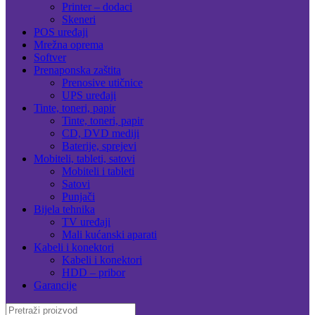
Printer – dodaci
Skeneri
POS uređaji
Mrežna oprema
Softver
Prenaponska zaštita
Prenosive utičnice
UPS uređaji
Tinte, toneri, papir
Tinte, toneri, papir
CD, DVD mediji
Baterije, sprejevi
Mobiteli, tableti, satovi
Mobiteli i tableti
Satovi
Punjači
Bijela tehnika
TV uređaji
Mali kućanski aparati
Kabeli i konektori
Kabeli i konektori
HDD – pribor
Garancije
Search