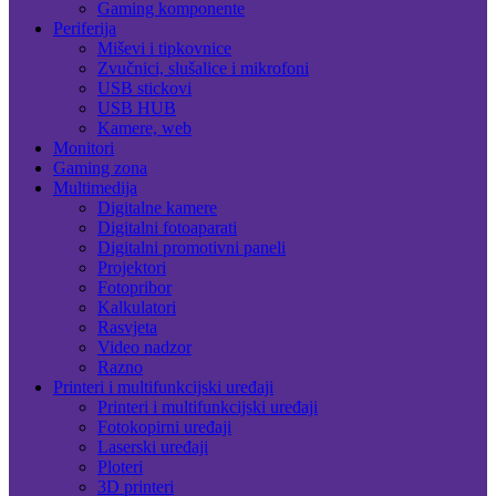
Gaming komponente
Periferija
Miševi i tipkovnice
Zvučnici, slušalice i mikrofoni
USB stickovi
USB HUB
Kamere, web
Monitori
Gaming zona
Multimedija
Digitalne kamere
Digitalni fotoaparati
Digitalni promotivni paneli
Projektori
Fotopribor
Kalkulatori
Rasvjeta
Video nadzor
Razno
Printeri i multifunkcijski uređaji
Printeri i multifunkcijski uređaji
Fotokopirni uređaji
Laserski uređaji
Ploteri
3D printeri