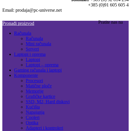
+385 (0)91 605 605 4
Email: prodaja@pc-universe.net
Pratite nas na
Pronađi proizvod
Računala
Računala
Mini računala
Serveri
Laptopi i oprema
Laptopi
Laptopi – oprema
Gaming računala i laptopi
Komponente
Procesori
Matične ploče
Memorije
Grafičke kartice
SSD, M2, Hard diskovi
Kućišta
Napajanja
Cooleri
Optika
Adapteri i kontroleri