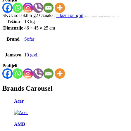
SKU:
sof-6ktlm-g2
Oznaka:
1-fazni on-grid
Najniža cijena u zadnjih 30 dana:
1.295,37
€
Težina
13 kg
Dimenzije
46 × 45 × 25 cm
Brand
Sofar
Jamstvo
10 god.
Podijeli
Brands Carousel
Acer
AMD