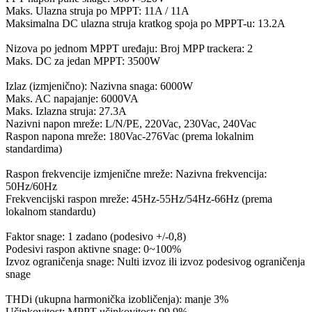
Maks. Ulazna struja po MPPT: 11A / 11A
Maksimalna DC ulazna struja kratkog spoja po MPPT-u: 13.2A
Nizova po jednom MPPT uređaju: Broj MPP trackera: 2
Maks. DC za jedan MPPT: 3500W
Izlaz (izmjenično): Nazivna snaga: 6000W
Maks. AC napajanje: 6000VA
Maks. Izlazna struja: 27.3A
Nazivni napon mreže: L/N/PE, 220Vac, 230Vac, 240Vac
Raspon napona mreže: 180Vac-276Vac (prema lokalnim
standardima)
Raspon frekvencije izmjenične mreže: Nazivna frekvencija:
50Hz/60Hz
Frekvencijski raspon mreže: 45Hz-55Hz/54Hz-66Hz (prema
lokalnom standardu)
Faktor snage: 1 zadano (podesivo +/-0,8)
Podesivi raspon aktivne snage: 0~100%
Izvoz ograničenja snage: Nulti izvoz ili izvoz podesivog ograničenja
snage
THDi (ukupna harmonička izobličenja): manje 3%
Učinkovitost: MPPT učinkovitost: 99.9%