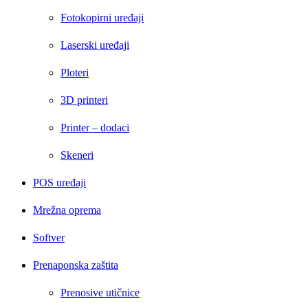
Fotokopirni uređaji
Laserski uređaji
Ploteri
3D printeri
Printer – dodaci
Skeneri
POS uređaji
Mrežna oprema
Softver
Prenaponska zaštita
Prenosive utičnice