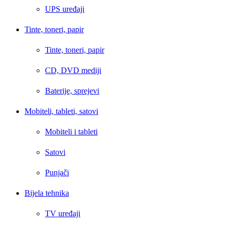
UPS uređaji
Tinte, toneri, papir
Tinte, toneri, papir
CD, DVD mediji
Baterije, sprejevi
Mobiteli, tableti, satovi
Mobiteli i tableti
Satovi
Punjači
Bijela tehnika
TV uređaji