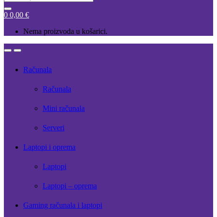
for:
0
0,00
€
Nema proizvoda u košarici.
Open
Close
Računala
Računala
Mini računala
Serveri
Laptopi i oprema
Laptopi
Laptopi – oprema
Gaming računala i laptopi