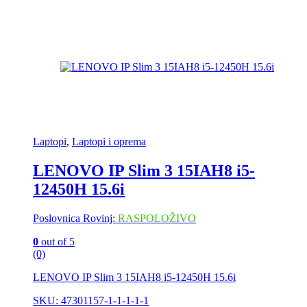
Laptopi
,
Laptopi i oprema
LENOVO IP Slim 3 15IAH8 i5-
12450H 15.6i
Poslovnica Rovinj:
RASPOLOŽIVO
0
out of 5
(0)
LENOVO IP Slim 3 15IAH8 i5-12450H 15.6i
SKU: 47301157-1-1-1-1-1