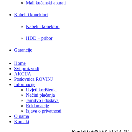
Mali kućanski aparati
Kabeli i konektori
Kabeli i konektori
HDD – pribor
Garancije
Home
Svi proizvodi
AKCIJA
Poslovnica ROVINJ
Informacije
Uvjeti korištenja
Načini plaćanja
Jamstvo i dostava
Reklamacije
Izjava o privatnosti
O nama
Kontakt
Kontakt:
+385 (0) 52 814 234