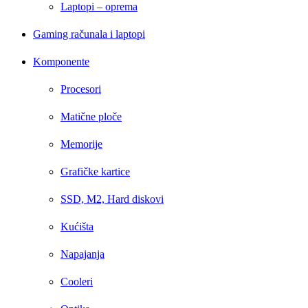
Laptopi – oprema
Gaming računala i laptopi
Komponente
Procesori
Matične ploče
Memorije
Grafičke kartice
SSD, M2, Hard diskovi
Kućišta
Napajanja
Cooleri