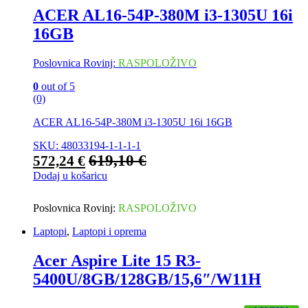
ACER AL16-54P-380M i3-1305U 16i
16GB
Poslovnica Rovinj:
RASPOLOŽIVO
0
out of 5
(0)
ACER AL16-54P-380M i3-1305U 16i 16GB
SKU: 48033194-1-1-1-1
619,10
€
572,24
€
Dodaj u košaricu
Poslovnica Rovinj:
RASPOLOŽIVO
Laptopi
,
Laptopi i oprema
Acer Aspire Lite 15 R3-
5400U/8GB/128GB/15,6″/W11H