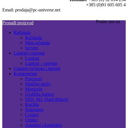
+385 (0)91 605 605 4
Email: prodaja@pc-universe.net
Pratite nas na
Pronađi proizvod
Računala
Računala
Mini računala
Serveri
Laptopi i oprema
Laptopi
Laptopi – oprema
Gaming računala i laptopi
Komponente
Procesori
Matične ploče
Memorije
Grafičke kartice
SSD, M2, Hard diskovi
Kućišta
Napajanja
Cooleri
Optika
Adapteri i kontroleri