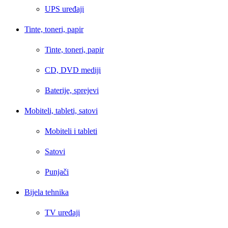
UPS uređaji
Tinte, toneri, papir
Tinte, toneri, papir
CD, DVD mediji
Baterije, sprejevi
Mobiteli, tableti, satovi
Mobiteli i tableti
Satovi
Punjači
Bijela tehnika
TV uređaji