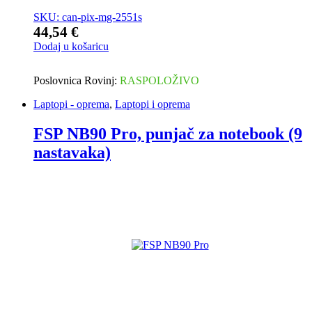
SKU: can-pix-mg-2551s
44,54
€
Dodaj u košaricu
Poslovnica Rovinj:
RASPOLOŽIVO
Laptopi - oprema
,
Laptopi i oprema
FSP NB90 Pro, punjač za notebook (9
nastavaka)