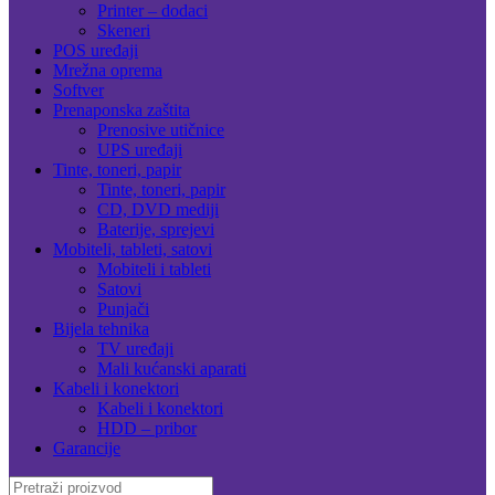
Printer – dodaci
Skeneri
POS uređaji
Mrežna oprema
Softver
Prenaponska zaštita
Prenosive utičnice
UPS uređaji
Tinte, toneri, papir
Tinte, toneri, papir
CD, DVD mediji
Baterije, sprejevi
Mobiteli, tableti, satovi
Mobiteli i tableti
Satovi
Punjači
Bijela tehnika
TV uređaji
Mali kućanski aparati
Kabeli i konektori
Kabeli i konektori
HDD – pribor
Garancije
Search