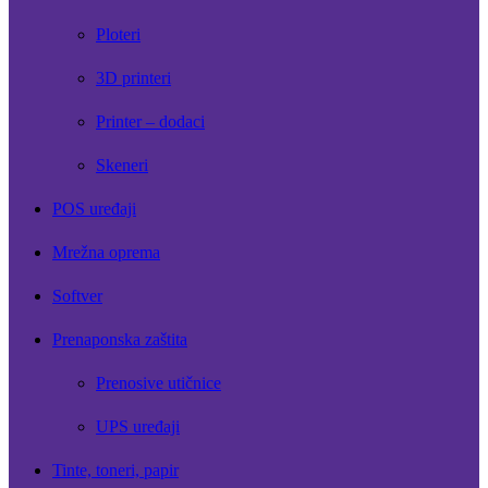
Ploteri
3D printeri
Printer – dodaci
Skeneri
POS uređaji
Mrežna oprema
Softver
Prenaponska zaštita
Prenosive utičnice
UPS uređaji
Tinte, toneri, papir