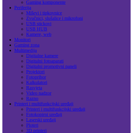
Gaming komponente
Periferija
Miševi i tipkovnice
Zvučnici, slušalice i mikrofoni
USB stickovi
USB HUB
Kamere, web
Monitori
Gaming zona
Multimedija
Digitalne kamere
Digitalni fotoaparati
Digitalni promotivni paneli
Projektori
Fotopribor
Kalkulatori
Rasvjeta
Video nadzor
Razno
Printeri i multifunkcijski uređaji
Printeri i multifunkcijski uređaji
Fotokopirni uređaji
Laserski uređaji
Ploteri
3D printeri