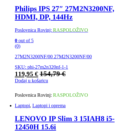
Philips IPS 27″ 27M2N3200NF,
HDMI, DP, 144Hz
Poslovnica Rovinj:
RASPOLOŽIVO
0
out of 5
(0)
27M2N3200NF/00 27M2N3200NF/00
SKU: phi-27m2n320nf-1-1
154,79
€
119,95
€
Dodaj u košaricu
Poslovnica Rovinj:
RASPOLOŽIVO
Laptopi
,
Laptopi i oprema
LENOVO IP Slim 3 15IAH8 i5-
12450H 15.6i