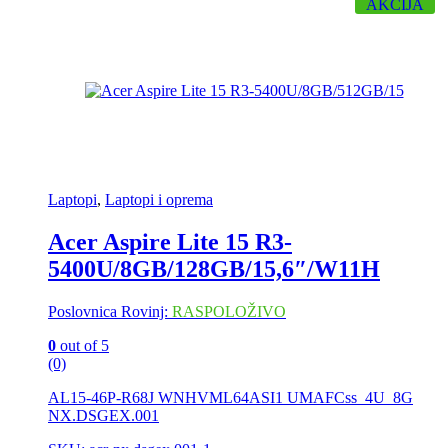
AKCIJA
Laptopi
,
Laptopi i oprema
Acer Aspire Lite 15 R3-
5400U/8GB/128GB/15,6″/W11H
Poslovnica Rovinj:
RASPOLOŽIVO
0
out of 5
(0)
AL15-46P-R68J WNHVML64ASI1 UMAFCss_4U_8G
NX.DSGEX.001