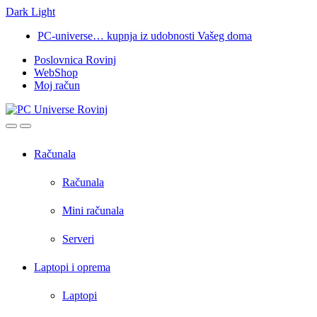
Dark
Light
Skip
Skip
PC-universe… kupnja iz udobnosti Vašeg doma
to
to
Poslovnica Rovinj
navigation
content
WebShop
Moj račun
Open
Close
Računala
Računala
Mini računala
Serveri
Laptopi i oprema
Laptopi