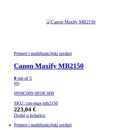
Printeri i multifunkcijski uređaji
Canon Maxify MB2150
0
out of 5
(0)
0959C009 0959C009
SKU: can-max-mb2150
223,04
€
Dodaj u košaricu
Printeri i multifunkcijski uređaji