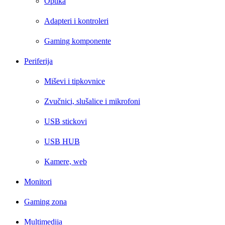
Optika
Adapteri i kontroleri
Gaming komponente
Periferija
Miševi i tipkovnice
Zvučnici, slušalice i mikrofoni
USB stickovi
USB HUB
Kamere, web
Monitori
Gaming zona
Multimedija