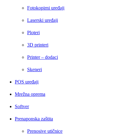
Fotokopirni uređaji
Laserski uređaji
Ploteri
3D printeri
Printer – dodaci
Skeneri
POS uređaji
Mrežna oprema
Softver
Prenaponska zaštita
Prenosive utičnice