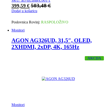
SKU: acr-nx.dsgex.001-1
503,48
€
399,59
€
Dodaj u košaricu
Poslovnica Rovinj:
RASPOLOŽIVO
Monitori
AGON AG326UD, 31,5″, OLED,
2XHDMI, 2xDP, 4K, 165Hz
AKCIJA
Monitori