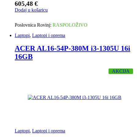
605,48
€
Dodaj u košaricu
Poslovnica Rovinj:
RASPOLOŽIVO
Laptopi
,
Laptopi i oprema
ACER AL16-54P-380M i3-1305U 16i
16GB
AKCIJA
Laptopi
,
Laptopi i oprema