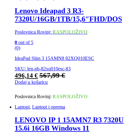
Lenovo Ideapad 3 R3-
7320U/16GB/1TB/15,6″FHD/DOS
Poslovnica Rovinj:
RASPOLOŽIVO
0
out of 5
(0)
IdeaPad Slim 3 15AMN8 82XQ010ESC
SKU: len-nb-82xq010esc-83
567,99
€
496,14
€
Dodaj u košaricu
Poslovnica Rovinj:
RASPOLOŽIVO
Laptopi
,
Laptopi i oprema
LENOVO IP 1 15AMN7 R3 7320U
15.6i 16GB Windows 11