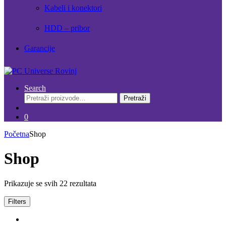
Kabeli i konektori
HDD – pribor
Garancije
Search
Pretraži:
Pretraži
0
Početna
Shop
Shop
Prikazuje se svih 22 rezultata
Filters