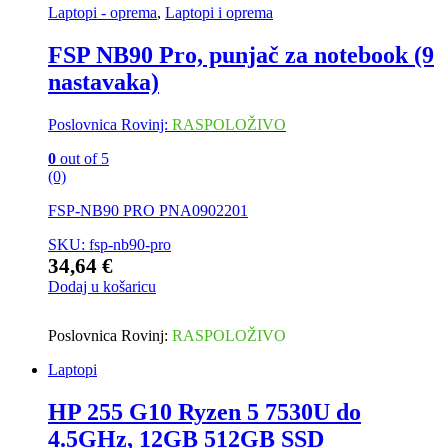
Laptopi - oprema
,
Laptopi i oprema
FSP NB90 Pro, punjač za notebook (9
nastavaka)
Poslovnica Rovinj:
RASPOLOŽIVO
0
out of 5
(0)
FSP-NB90 PRO PNA0902201
SKU: fsp-nb90-pro
34,64
€
Dodaj u košaricu
Poslovnica Rovinj:
RASPOLOŽIVO
Laptopi
HP 255 G10 Ryzen 5 7530U do
4.5GHz, 12GB 512GB SSD