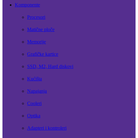
Komponente
Procesori
Matične ploče
Memorije
Grafičke kartice
SSD, M2, Hard diskovi
Kućišta
Napajanja
Cooleri
Optika
Adapteri i kontroleri