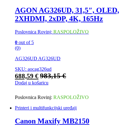
AGON AG326UD, 31,5″, OLED,
2XHDMI, 2xDP, 4K, 165Hz
Poslovnica Rovinj:
RASPOLOŽIVO
0
out of 5
(0)
AG326UD AG326UD
SKU: aocag326ud
983,15
€
688,59
€
Dodaj u košaricu
Poslovnica Rovinj:
RASPOLOŽIVO
Printeri i multifunkcijski uređaji
Canon Maxify MB2150