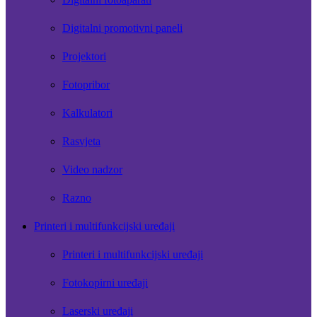
Digitalni promotivni paneli
Projektori
Fotopribor
Kalkulatori
Rasvjeta
Video nadzor
Razno
Printeri i multifunkcijski uređaji
Printeri i multifunkcijski uređaji
Fotokopirni uređaji
Laserski uređaji