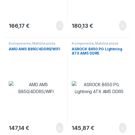
166,17
€
180,13
€
Komponente
,
Matične ploče
Komponente
,
Matične ploče
AMD AM5 B850/4DDR5/WIFI
ASROCK B650 PG Lightning
ATX AM5 DDR5
147,14
€
145,87
€