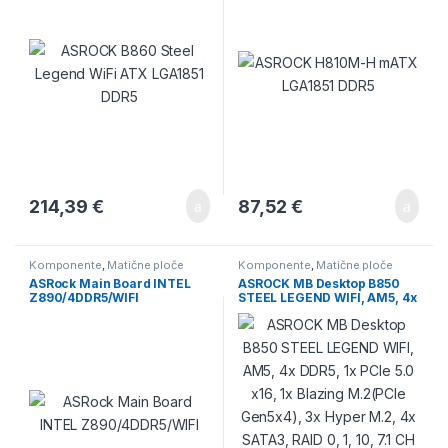
214,39
€
87,52
€
Komponente
,
Matične ploče
Komponente
,
Matične ploče
ASRock Main Board INTEL
ASROCK MB Desktop B850
Z890/4DDR5/WIFI
STEEL LEGEND WIFI, AM5, 4x
DDR5, 1x PCIe 5.0 x16, 1x
Blazing M.2(PCIe Gen5x4),
3x Hyper M.2, 4x SATA3, RAID
0, 1, 10, 7.1 CH HD Audio, 1x
HDMI, 9x USB 3.2, 8x USB 2.0,
3x USB-C, 2.5G LAN, 2x Wi-Fi
7, 1x HDMI, 1x SPDIF, ATX