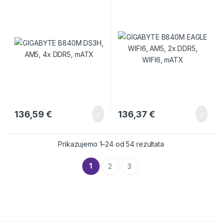
136,59
€
136,37
€
Prikazujemo 1–24 od 54 rezultata
1
2
3