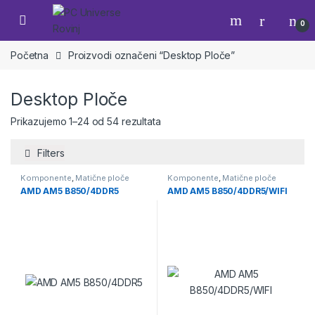
Skip to navigation
Skip to content
Open
0
Početna
Proizvodi označeni “Desktop Ploče”
Desktop Ploče
Prikazujemo 1–24 od 54 rezultata
Filters
Komponente
,
Matične ploče
Komponente
,
Matične ploče
AMD AM5 B850/4DDR5
AMD AM5 B850/4DDR5/WIFI