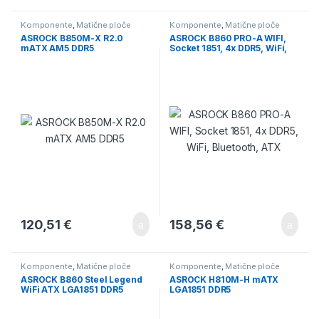
Komponente
,
Matične ploče
Komponente
,
Matične ploče
ASROCK B850M-X R2.0
ASROCK B860 PRO-A WIFI,
mATX AM5 DDR5
Socket 1851, 4x DDR5, WiFi,
Bluetooth, ATX
120,51
€
158,56
€
Komponente
,
Matične ploče
Komponente
,
Matične ploče
ASROCK B860 Steel Legend
ASROCK H810M-H mATX
WiFi ATX LGA1851 DDR5
LGA1851 DDR5