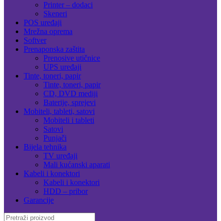
Printer – dodaci
Skeneri
POS uređaji
Mrežna oprema
Softver
Prenaponska zaštita
Prenosive utičnice
UPS uređaji
Tinte, toneri, papir
Tinte, toneri, papir
CD, DVD mediji
Baterije, sprejevi
Mobiteli, tableti, satovi
Mobiteli i tableti
Satovi
Punjači
Bijela tehnika
TV uređaji
Mali kućanski aparati
Kabeli i konektori
Kabeli i konektori
HDD – pribor
Garancije
Search