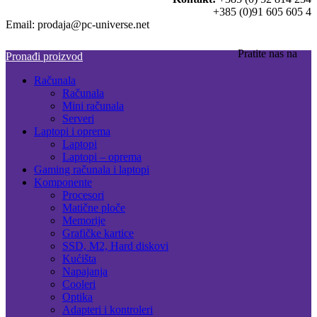
+385 (0)91 605 605 4
Email: prodaja@pc-universe.net
Pratite nas na
Pronađi proizvod
Računala
Računala
Mini računala
Serveri
Laptopi i oprema
Laptopi
Laptopi – oprema
Gaming računala i laptopi
Komponente
Procesori
Matične ploče
Memorije
Grafičke kartice
SSD, M2, Hard diskovi
Kućišta
Napajanja
Cooleri
Optika
Adapteri i kontroleri