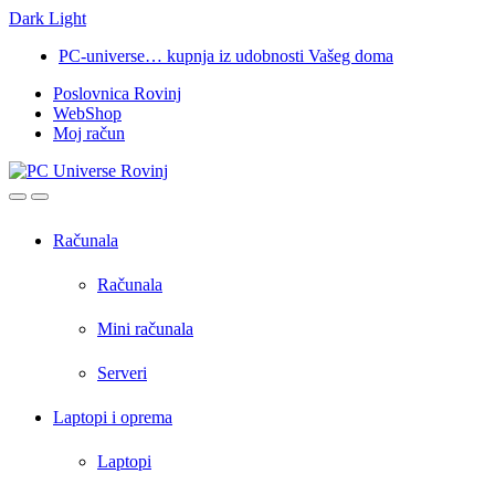
Dark
Light
Skip
Skip
PC-universe… kupnja iz udobnosti Vašeg doma
to
to
Poslovnica Rovinj
navigation
content
WebShop
Moj račun
Open
Close
Računala
Računala
Mini računala
Serveri
Laptopi i oprema
Laptopi