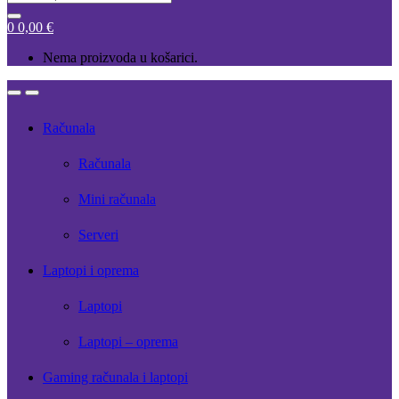
for:
0
0,00
€
Nema proizvoda u košarici.
Open
Close
Računala
Računala
Mini računala
Serveri
Laptopi i oprema
Laptopi
Laptopi – oprema
Gaming računala i laptopi