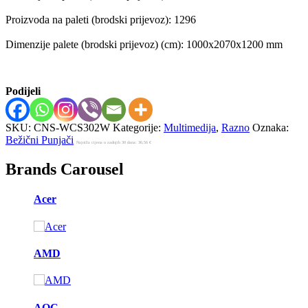
Proizvoda na paleti (brodski prijevoz): 1296
Dimenzije palete (brodski prijevoz) (cm): 1000x2070x1200 mm
Podijeli
SKU:
CNS-WCS302W
Kategorije:
Multimedija
,
Razno
Oznaka:
Bežični Punjači
Najniža cijena u zadnjih 30 dana:
36,56
€
Brands Carousel
Acer
AMD
AOC