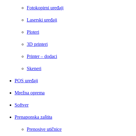
Fotokopirni uređaji
Laserski uređaji
Ploteri
3D printeri
Printer – dodaci
Skeneri
POS uređaji
Mrežna oprema
Softver
Prenaponska zaštita
Prenosive utičnice