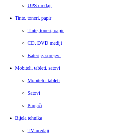
UPS uređaji
Tinte, toneri, papir
Tinte, toneri, papir
CD, DVD mediji
Baterije, sprejevi
Mobiteli, tableti, satovi
Mobiteli i tableti
Satovi
Punjači
Bijela tehnika
TV uređaji