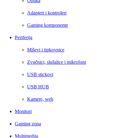
Optika
Adapteri i kontroleri
Gaming komponente
Periferija
Miševi i tipkovnice
Zvučnici, slušalice i mikrofoni
USB stickovi
USB HUB
Kamere, web
Monitori
Gaming zona
Multimedija