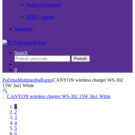
Kabeli i konektori
HDD – pribor
Garancije
Search
Pretraži:
Pretraži
0
Početna
Multimedija
Razno
CANYON wireless charger WS-302
15W 3in1 White
1
2
3
4
5
6