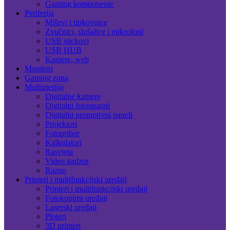
Gaming komponente
Periferija
Miševi i tipkovnice
Zvučnici, slušalice i mikrofoni
USB stickovi
USB HUB
Kamere, web
Monitori
Gaming zona
Multimedija
Digitalne kamere
Digitalni fotoaparati
Digitalni promotivni paneli
Projektori
Fotopribor
Kalkulatori
Rasvjeta
Video nadzor
Razno
Printeri i multifunkcijski uređaji
Printeri i multifunkcijski uređaji
Fotokopirni uređaji
Laserski uređaji
Ploteri
3D printeri