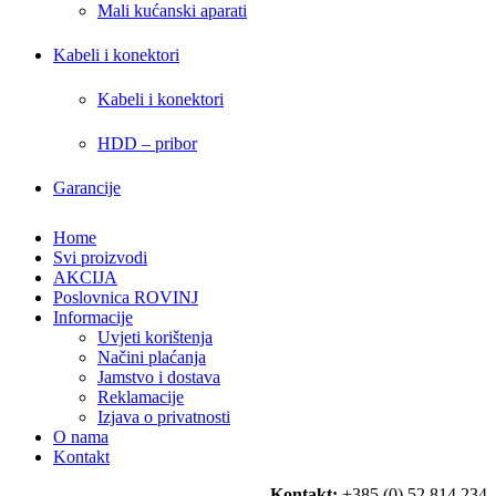
Mali kućanski aparati
Kabeli i konektori
Kabeli i konektori
HDD – pribor
Garancije
Home
Svi proizvodi
AKCIJA
Poslovnica ROVINJ
Informacije
Uvjeti korištenja
Načini plaćanja
Jamstvo i dostava
Reklamacije
Izjava o privatnosti
O nama
Kontakt
Kontakt:
+385 (0) 52 814 234