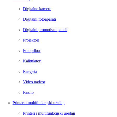
Digitalne kamere
Digitalni fotoaparati
Digitalni promotivni paneli
Projektori
Fotopribor
Kalkulatori
Rasvjeta
Video nadzor
Razno
Printeri i multifunkcijski uređaji
Printeri i multifunkcijski uređaji