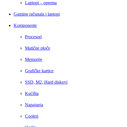
Laptopi – oprema
Gaming računala i laptopi
Komponente
Procesori
Matične ploče
Memorije
Grafičke kartice
SSD, M2, Hard diskovi
Kućišta
Napajanja
Cooleri