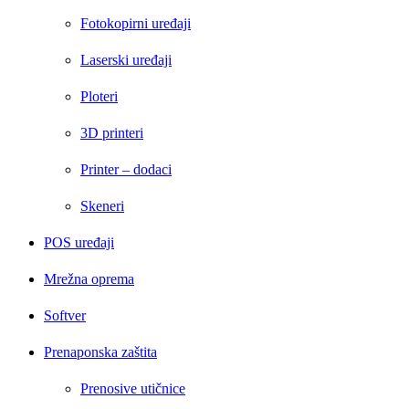
Fotokopirni uređaji
Laserski uređaji
Ploteri
3D printeri
Printer – dodaci
Skeneri
POS uređaji
Mrežna oprema
Softver
Prenaponska zaštita
Prenosive utičnice