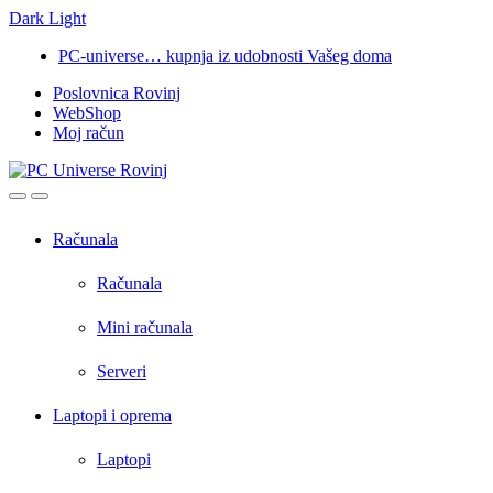
Dark
Light
Skip
Skip
PC-universe… kupnja iz udobnosti Vašeg doma
to
to
Poslovnica Rovinj
navigation
content
WebShop
Moj račun
Open
Close
Računala
Računala
Mini računala
Serveri
Laptopi i oprema
Laptopi