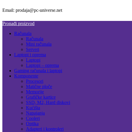
Email: prodaja@pc-universe.net
Pronađi proizvod
Računala
Računala
Mini računala
Serveri
Laptopi i oprema
Laptopi
Laptopi – oprema
Gaming računala i laptopi
Komponente
Procesori
Matične ploče
Memorije
Grafičke kartice
SSD, M2, Hard diskovi
Kućišta
Napajanja
Cooleri
Optika
Adapteri i kontroleri