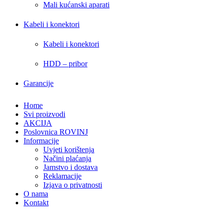
Mali kućanski aparati
Kabeli i konektori
Kabeli i konektori
HDD – pribor
Garancije
Home
Svi proizvodi
AKCIJA
Poslovnica ROVINJ
Informacije
Uvjeti korištenja
Načini plaćanja
Jamstvo i dostava
Reklamacije
Izjava o privatnosti
O nama
Kontakt