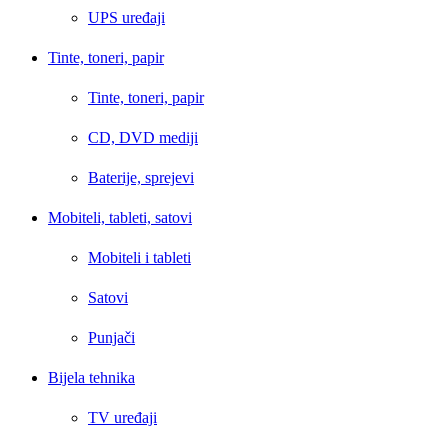
UPS uređaji
Tinte, toneri, papir
Tinte, toneri, papir
CD, DVD mediji
Baterije, sprejevi
Mobiteli, tableti, satovi
Mobiteli i tableti
Satovi
Punjači
Bijela tehnika
TV uređaji