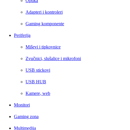
Optika
Adapteri i kontroleri
Gaming komponente
Periferija
Miševi i tipkovnice
Zvučnici, slušalice i mikrofoni
USB stickovi
USB HUB
Kamere, web
Monitori
Gaming zona
Multimedija