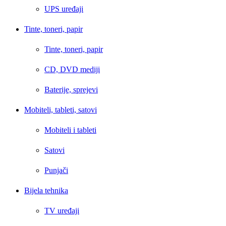
UPS uređaji
Tinte, toneri, papir
Tinte, toneri, papir
CD, DVD mediji
Baterije, sprejevi
Mobiteli, tableti, satovi
Mobiteli i tableti
Satovi
Punjači
Bijela tehnika
TV uređaji