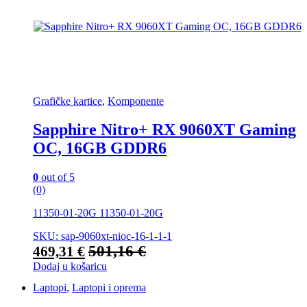
Grafičke kartice
,
Komponente
Sapphire Nitro+ RX 9060XT Gaming
OC, 16GB GDDR6
0
out of 5
(0)
11350-01-20G 11350-01-20G
SKU: sap-9060xt-nioc-16-1-1-1
501,16
€
469,31
€
Dodaj u košaricu
Laptopi
,
Laptopi i oprema