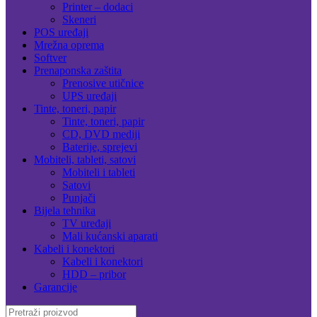
Printer – dodaci
Skeneri
POS uređaji
Mrežna oprema
Softver
Prenaponska zaštita
Prenosive utičnice
UPS uređaji
Tinte, toneri, papir
Tinte, toneri, papir
CD, DVD mediji
Baterije, sprejevi
Mobiteli, tableti, satovi
Mobiteli i tableti
Satovi
Punjači
Bijela tehnika
TV uređaji
Mali kućanski aparati
Kabeli i konektori
Kabeli i konektori
HDD – pribor
Garancije
Search