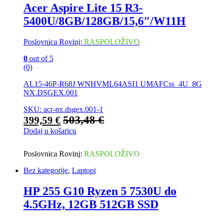
Acer Aspire Lite 15 R3-
5400U/8GB/128GB/15,6″/W11H
Poslovnica Rovinj:
RASPOLOŽIVO
0
out of 5
(0)
AL15-46P-R68J WNHVML64ASI1 UMAFCss_4U_8G
NX.DSGEX.001
SKU: acr-nx.dsgex.001-1
503,48
€
399,59
€
Dodaj u košaricu
Poslovnica Rovinj:
RASPOLOŽIVO
Bez kategorije
,
Laptopi
HP 255 G10 Ryzen 5 7530U do
4.5GHz, 12GB 512GB SSD