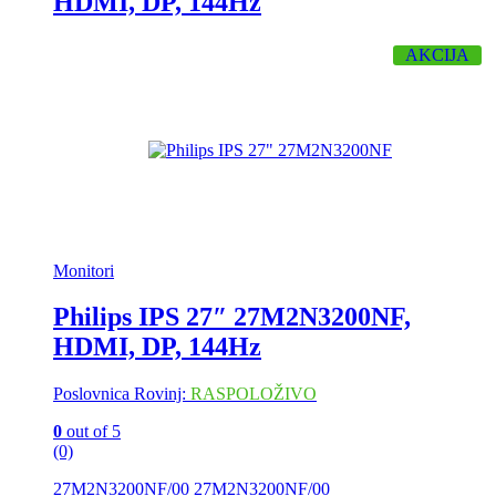
HDMI, DP, 144Hz
AKCIJA
Monitori
Philips IPS 27″ 27M2N3200NF,
HDMI, DP, 144Hz
Poslovnica Rovinj:
RASPOLOŽIVO
0
out of 5
(0)
27M2N3200NF/00 27M2N3200NF/00