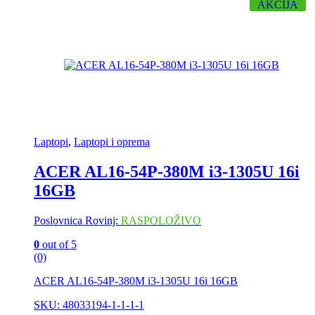
AKCIJA
Laptopi
,
Laptopi i oprema
ACER AL16-54P-380M i3-1305U 16i
16GB
Poslovnica Rovinj:
RASPOLOŽIVO
0
out of 5
(0)
ACER AL16-54P-380M i3-1305U 16i 16GB
SKU: 48033194-1-1-1-1