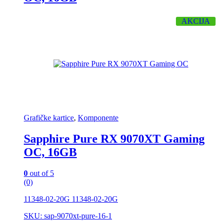
AKCIJA
Grafičke kartice
,
Komponente
Sapphire Pure RX 9070XT Gaming
OC, 16GB
0
out of 5
(0)
11348-02-20G 11348-02-20G
SKU: sap-9070xt-pure-16-1