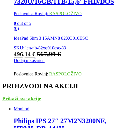
7320U/16GB/1TB/15,6″FHD/DOS
Poslovnica Rovinj:
RASPOLOŽIVO
0
out of 5
(0)
IdeaPad Slim 3 15AMN8 82XQ010ESC
SKU: len-nb-82xq010esc-83
567,99
€
496,14
€
Dodaj u košaricu
Poslovnica Rovinj:
RASPOLOŽIVO
PROIZVODI NA AKCIJI
Prikaži sve akcije
Monitori
Philips IPS 27″ 27M2N3200NF,