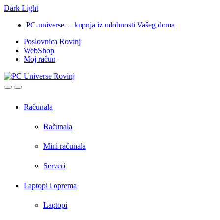
Dark
Light
Skip
Skip
PC-universe… kupnja iz udobnosti Vašeg doma
to
to
Poslovnica Rovinj
navigation
content
WebShop
Moj račun
Open
Close
Računala
Računala
Mini računala
Serveri
Laptopi i oprema
Laptopi