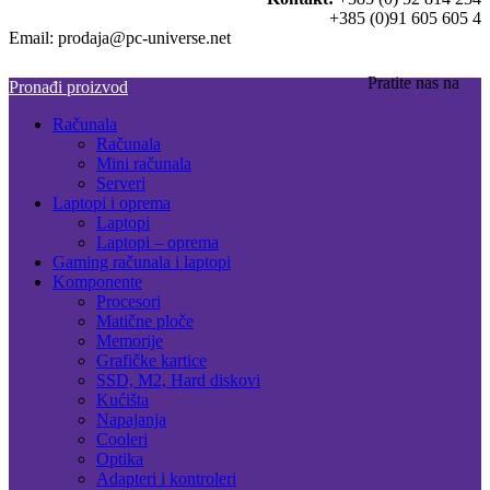
+385 (0)91 605 605 4
Email: prodaja@pc-universe.net
Pratite nas na
Pronađi proizvod
Računala
Računala
Mini računala
Serveri
Laptopi i oprema
Laptopi
Laptopi – oprema
Gaming računala i laptopi
Komponente
Procesori
Matične ploče
Memorije
Grafičke kartice
SSD, M2, Hard diskovi
Kućišta
Napajanja
Cooleri
Optika
Adapteri i kontroleri