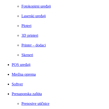
Fotokopirni uređaji
Laserski uređaji
Ploteri
3D printeri
Printer – dodaci
Skeneri
POS uređaji
Mrežna oprema
Softver
Prenaponska zaštita
Prenosive utičnice