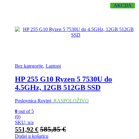
AKCIJA
Bez kategorije
,
Laptopi
HP 255 G10 Ryzen 5 7530U do
4.5GHz, 12GB 512GB SSD
Poslovnica Rovinj:
RASPOLOŽIVO
0
out of 5
(0)
SKU: n/a
585,85
€
551,92
€
Dodaj u košaricu