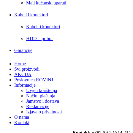
Mali kućanski aparati
Kabeli i konektori
Kabeli i konektori
HDD – pribor
Garancije
Home
Svi proizvodi
AKCIJA
Poslovnica ROVINJ
Informacije
Uvjeti korištenja
Načini plaćanja
Jamstvo i dostava
Reklamacije
Izjava o privatnosti
O nama
Kontakt
Kontakt:
+385 (0) 52 814 234