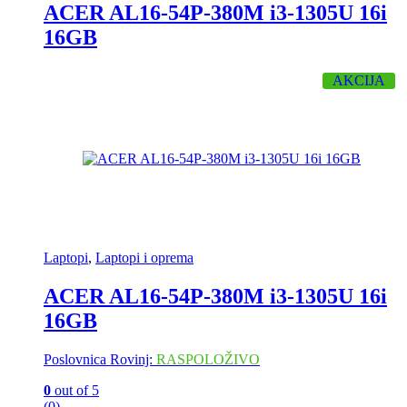
ACER AL16-54P-380M i3-1305U 16i
16GB
AKCIJA
Laptopi
,
Laptopi i oprema
ACER AL16-54P-380M i3-1305U 16i
16GB
Poslovnica Rovinj:
RASPOLOŽIVO
0
out of 5
(0)