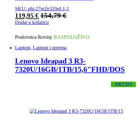
SKU: phi-27m2n320nf-1-1
154,79
€
119,95
€
Dodaj u košaricu
Poslovnica Rovinj:
RASPOLOŽIVO
Laptopi
,
Laptopi i oprema
Lenovo Ideapad 3 R3-
7320U/16GB/1TB/15,6″FHD/DOS
AKCIJA