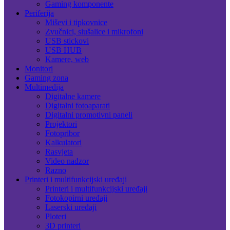
Gaming komponente
Periferija
Miševi i tipkovnice
Zvučnici, slušalice i mikrofoni
USB stickovi
USB HUB
Kamere, web
Monitori
Gaming zona
Multimedija
Digitalne kamere
Digitalni fotoaparati
Digitalni promotivni paneli
Projektori
Fotopribor
Kalkulatori
Rasvjeta
Video nadzor
Razno
Printeri i multifunkcijski uređaji
Printeri i multifunkcijski uređaji
Fotokopirni uređaji
Laserski uređaji
Ploteri
3D printeri