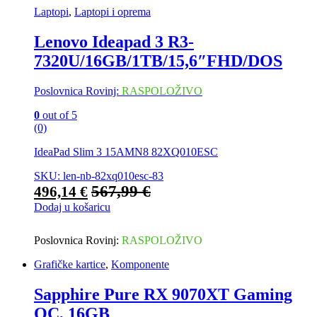
Laptopi
,
Laptopi i oprema
Lenovo Ideapad 3 R3-
7320U/16GB/1TB/15,6″FHD/DOS
Poslovnica Rovinj:
RASPOLOŽIVO
0
out of 5
(0)
IdeaPad Slim 3 15AMN8 82XQ010ESC
SKU: len-nb-82xq010esc-83
567,99
€
496,14
€
Dodaj u košaricu
Poslovnica Rovinj:
RASPOLOŽIVO
Grafičke kartice
,
Komponente
Sapphire Pure RX 9070XT Gaming
OC, 16GB