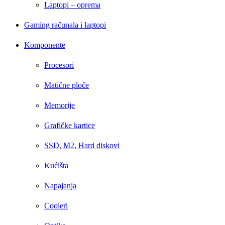
Laptopi – oprema
Gaming računala i laptopi
Komponente
Procesori
Matične ploče
Memorije
Grafičke kartice
SSD, M2, Hard diskovi
Kućišta
Napajanja
Cooleri