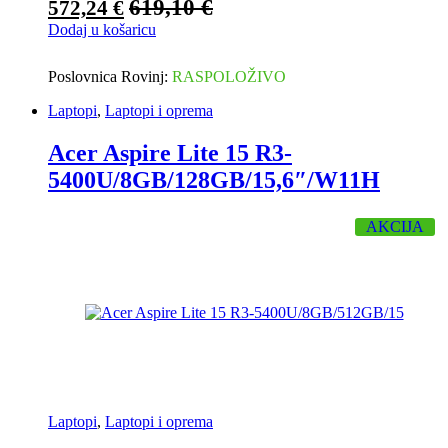
619,10
€
572,24
€
Dodaj u košaricu
Poslovnica Rovinj:
RASPOLOŽIVO
Laptopi
,
Laptopi i oprema
Acer Aspire Lite 15 R3-
5400U/8GB/128GB/15,6″/W11H
AKCIJA
Laptopi
,
Laptopi i oprema