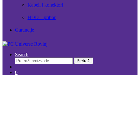
Kabeli i konektori
HDD – pribor
Garancije
Search
Pretraži:
Pretraži
0