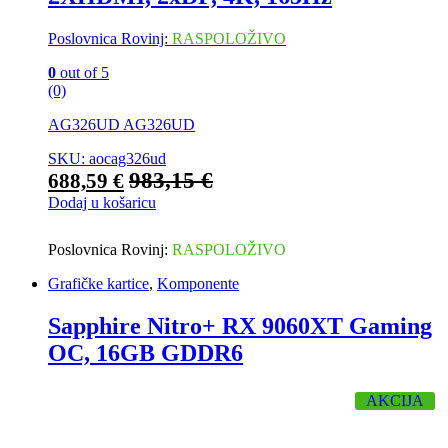
Poslovnica Rovinj:
RASPOLOŽIVO
0
out of 5
(0)
AG326UD AG326UD
SKU: aocag326ud
983,15
€
688,59
€
Dodaj u košaricu
Poslovnica Rovinj:
RASPOLOŽIVO
Grafičke kartice
,
Komponente
Sapphire Nitro+ RX 9060XT Gaming
OC, 16GB GDDR6
AKCIJA