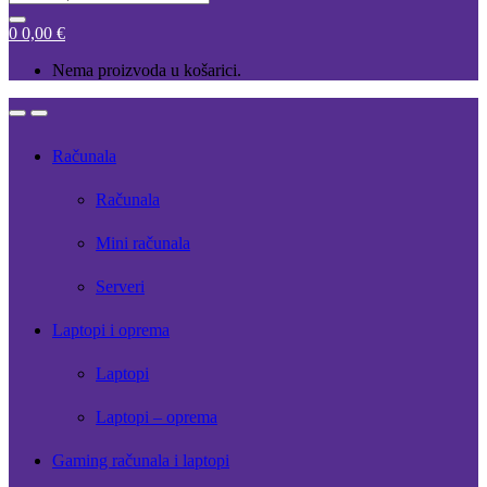
for:
0
0,00
€
Nema proizvoda u košarici.
Open
Close
Računala
Računala
Mini računala
Serveri
Laptopi i oprema
Laptopi
Laptopi – oprema
Gaming računala i laptopi