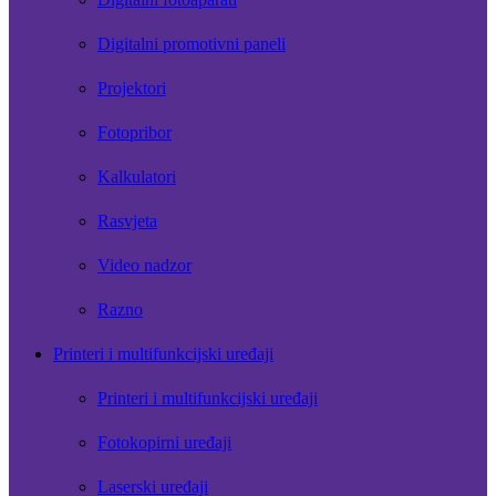
Digitalni promotivni paneli
Projektori
Fotopribor
Kalkulatori
Rasvjeta
Video nadzor
Razno
Printeri i multifunkcijski uređaji
Printeri i multifunkcijski uređaji
Fotokopirni uređaji
Laserski uređaji