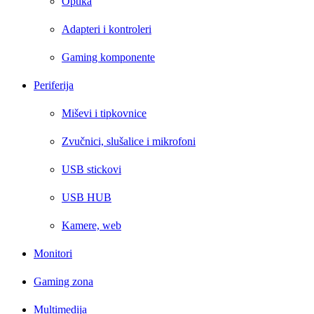
Optika
Adapteri i kontroleri
Gaming komponente
Periferija
Miševi i tipkovnice
Zvučnici, slušalice i mikrofoni
USB stickovi
USB HUB
Kamere, web
Monitori
Gaming zona
Multimedija