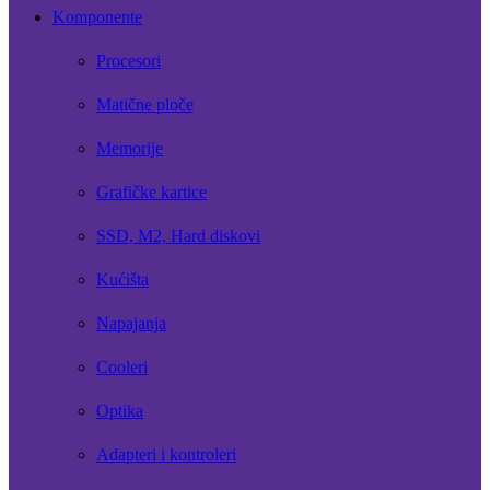
Komponente
Procesori
Matične ploče
Memorije
Grafičke kartice
SSD, M2, Hard diskovi
Kućišta
Napajanja
Cooleri
Optika
Adapteri i kontroleri