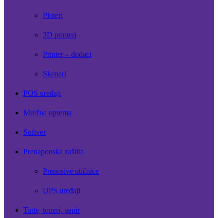
Ploteri
3D printeri
Printer – dodaci
Skeneri
POS uređaji
Mrežna oprema
Softver
Prenaponska zaštita
Prenosive utičnice
UPS uređaji
Tinte, toneri, papir